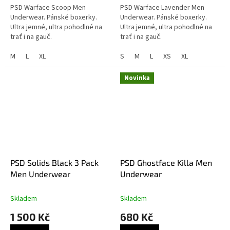
PSD Warface Scoop Men
PSD Warface Lavender Men
Underwear. Pánské boxerky.
Underwear. Pánské boxerky.
Ultra jemné, ultra pohodlné na
Ultra jemné, ultra pohodlné na
trať i na gauč.
trať i na gauč.
M
L
XL
S
M
L
XS
XL
Novinka
PSD Solids Black 3 Pack
PSD Ghostface Killa Men
Men Underwear
Underwear
Skladem
Skladem
1 500 Kč
680 Kč