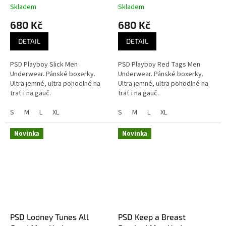
Skladem
Skladem
680 Kč
680 Kč
DETAIL
DETAIL
PSD Playboy Slick Men
PSD Playboy Red Tags Men
Underwear. Pánské boxerky.
Underwear. Pánské boxerky.
Ultra jemné, ultra pohodlné na
Ultra jemné, ultra pohodlné na
trať i na gauč.
trať i na gauč.
S
M
L
XL
S
M
L
XL
Novinka
Novinka
PSD Looney Tunes All
PSD Keep a Breast