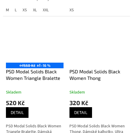
boxerek. Bavlněné se
spandexem.
M
L
XS
XL
XXL
XS
od
až
550 Kč
–16 %
PSD Modal Solids Black
PSD Modal Solids Black
Women Triangle Bralette
Women Thong
Skladem
Skladem
520 Kč
320 Kč
DETAIL
DETAIL
PSD Modal Solids Black Women
PSD Modal Solids Black Women
Triangle Bralette. Dámská
Thong. Dámské kalhotky. Ultra