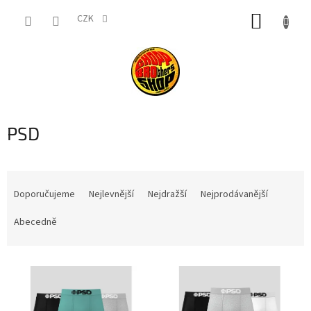
Přejít
NÁKUP
na
CZK
obsah
KOŠÍK
PSD
Ř
a
Doporučujeme
Nejlevnější
Nejdražší
Nejprodávanější
z
e
Abecedně
n
í
V
p
ý
r
p
o