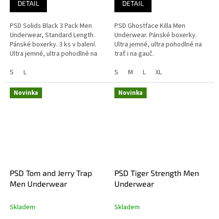
DETAIL
DETAIL
PSD Solids Black 3 Pack Men
PSD Ghostface Killa Men
Underwear, Standard Length.
Underwear. Pánské boxerky.
Pánské boxerky. 3 ks v balení.
Ultra jemné, ultra pohodlné na
Ultra jemné, ultra pohodlné na
trať i na gauč.
trať i na gauč.
S
L
S
M
L
XL
Novinka
Novinka
PSD Tom and Jerry Trap
PSD Tiger Strength Men
Men Underwear
Underwear
Skladem
Skladem