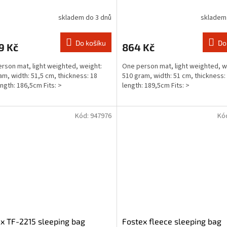
skladem do 3 dnů
skladem
Do košíku
Do
9 Kč
864 Kč
rson mat, light weighted, weight:
One person mat, light weighted, w
am, width: 51,5 cm, thickness: 18
510 gram, width: 51 cm, thickness
ngth: 186,5cm Fits: >
length: 189,5cm Fits: >
Kód:
947976
Kó
x TF-2215 sleeping bag
Fostex fleece sleeping bag