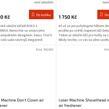
není skladem
nen
Do košíku
Do
90 Kč
1 750 Kč
ské silniční nářadí ROEG X
Ať už se jen pohybujete během d
INOX. Nenechte se zmást jeho
jezdíte po světě, kapesní nůž Del
ompaktním designem: Swiss Tool X
Tinker je silniční nůž pro kutily na 
e celá sada nástrojů elegantně
Nikdy nevíte, co vás na silnici potk
ná do jediného...
víte, že vy...
Kód:
941692
Kó
 Machine Don't Clown air
Loser Machine Shovelhead 
ener
air freshener