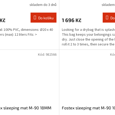
skladem do 3 dnů
skladem
Do košíku
Do
 Kč
1 696 Kč
al: 100% PVC, dimensions: Ø20 x 40
Looking for a drybag that is splas
ers (max): 12 liters Fits: >
This bag keeps your belongings s
dry. Just close the opening of the
roll it 2 to 3 times, then secure th
closure....
Kód:
982566
Kó
ex sleeping mat M-90 18MM
Fostex sleeping mat M-90 