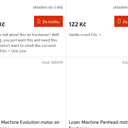
skladem do 3 dnů
skladem
Do košíku
Do
Kč
122 Kč
o tell about this air freshener? Well
Vanilla scent Fits: >
g, you just want this and need this.
esn't want to smell this coconut
 Fits: > One size
Kód:
585978
Kó
 Machine Evolution motor air
Loser Machine Panhead moto