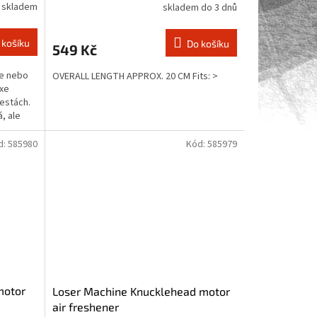
í skladem
skladem do 3 dnů
 košíku
Do košíku
549 Kč
ne nebo
OVERALL LENGTH APPROX. 20 CM Fits: >
uxe
cestách.
á, ale
d:
585980
Kód:
585979
motor
Loser Machine Knucklehead motor
air freshener