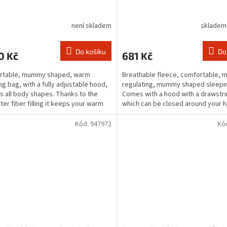
není skladem
skladem
Do košíku
Do
0 Kč
681 Kč
rtable, mummy shaped, warm
Breathable fleece, comfortable, 
ng bag, with a fully adjustable hood,
regulating, mummy shaped sleepi
its all body shapes. Thanks to the
Comes with a hood with a drawstri
ter fiber filling it keeps your warm
which can be closed around your 
°C. This...
when needed. You can...
Kód:
947972
Kó