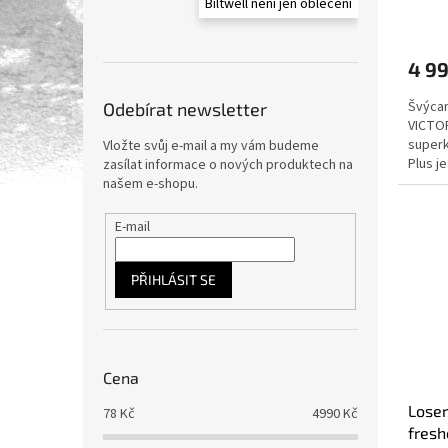
Biltwell není jen oblečení
4 9
Švýcar
Odebírat newsletter
VICTOR
superk
Vložte svůj e-mail a my vám budeme
Plus j
zasílat informace o nových produktech na
zabale
našem e-shopu.
E-mail
PŘIHLÁSIT SE
Cena
Loser
78
Kč
4990
Kč
fresh