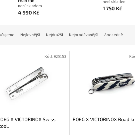
road tool.
není skladem
není skladem
1 750 Kč
4 990 Kč
učujeme
Nejlevnější
Nejdražší
Nejprodávanější
Abecedně
Kód:
925153
Kó
ROEG X VICTORINOX Swiss
ROEG X VICTORINOX Road kn
tool.