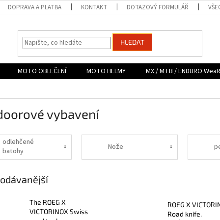
DOPRAVA A PLATBA
KONTAKT
DOTAZOVÝ FORMULÁŘ
VŠE
HLEDAT
MOTO OBLEČENÍ
MOTO HELMY
MX / MTB / ENDURO Wea
doorové vybavení
odlehčené
Nože
p
batohy
odávanější
The ROEG X
ROEG X VICTORI
VICTORINOX Swiss
Road knife.