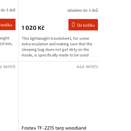
 do 3 dnů
skladem do 3 dnů
 košíku
Do košíku
1 020 Kč
eight:
This lightweight travelsheet, for some
: 10 mm,
extra insulation and making sure that the
sleeping bag does not get dirty on the
inside, is specifically made to be used
together with the...
d:
947975
Kód:
947973
Fostex TF-2215 tarp woodland