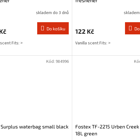
ener
freshener
skladem do 3 dnů
skladem
Do košíku
Do
Kč
122 Kč
 scent Fits: >
Vanilla scent Fits: >
Kód:
984996
Kó
Surplus waterbag small black
Fostex TF-2215 Urben Creek
18L green