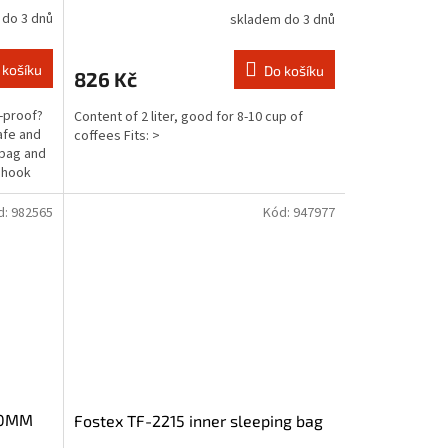
 do 3 dnů
skladem do 3 dnů
 košíku
Do košíku
826 Kč
h-proof?
Content of 2 liter, good for 8-10 cup of
afe and
coffees Fits: >
 bag and
e hook
d:
982565
Kód:
947977
10MM
Fostex TF-2215 inner sleeping bag