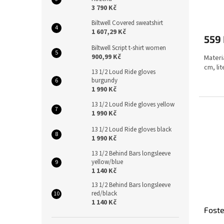
3 790 Kč
Biltwell Covered sweatshirt
1 607,29 Kč
559
Biltwell Script t-shirt women
900,99 Kč
Materi
cm, lit
13 1/2 Loud Ride gloves
burgundy
1 990 Kč
13 1/2 Loud Ride gloves yellow
1 990 Kč
13 1/2 Loud Ride gloves black
1 990 Kč
13 1/2 Behind Bars longsleeve
yellow/blue
1 140 Kč
13 1/2 Behind Bars longsleeve
red/black
1 140 Kč
Fost