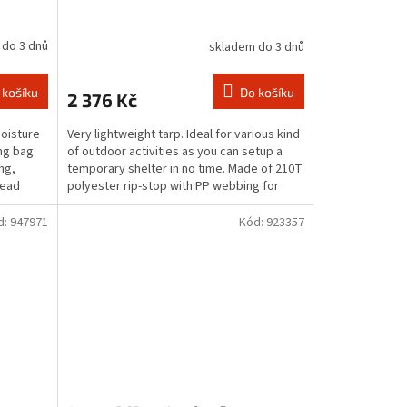
 do 3 dnů
skladem do 3 dnů
 košíku
Do košíku
2 376 Kč
moisture
Very lightweight tarp. Ideal for various kind
ng bag.
of outdoor activities as you can setup a
ng,
temporary shelter in no time. Made of 210T
head
polyester rip-stop with PP webbing for
main...
d:
947971
Kód:
923357