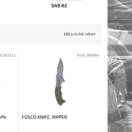
549 Kč
123
položek celkem
d:
925152
Kód:
984964
ife.
FOSCO KNIFE, RIPPER