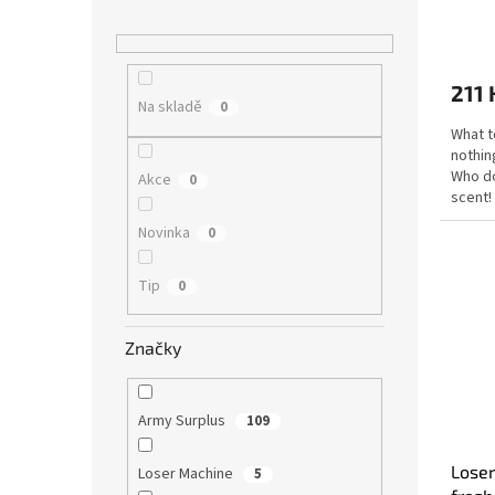
211 
Na skladě
0
What t
nothin
Who do
Akce
0
scent!
Novinka
0
Tip
0
Značky
Army Surplus
109
Loser
Loser Machine
5