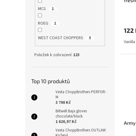
fresh
MCS
2
ROEG
2
122 
WEST COAST CHOPPERS
5
Vanilla
Položek k zobrazení:
123
Top 10 produktů
Vesta ChoppBrothers PERFOR-
M
3 790 Kč
Biltwell Baja gloves
chocolate/black
1 620,97 Kč
Army 
Vesta ChoppBrothers OUTLAW
Kožená