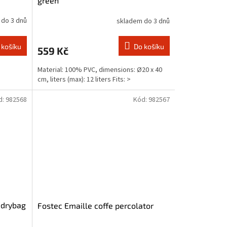
green
 do 3 dnů
skladem do 3 dnů
 košíku
Do košíku
559 Kč
Material: 100% PVC, dimensions: Ø20 x 40
cm, liters (max): 12 liters Fits: >
d:
982568
Kód:
982567
 drybag
Fostec Emaille coffe percolator