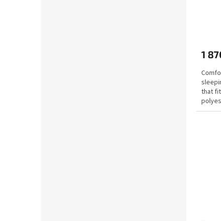
1 87
Comfo
sleepi
that f
polyes
up to 0