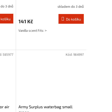
 do 3 dnů
skladem do 3 dnů
 košíku
Do košíku
141 Kč
Vanilla scent Fits: >
d:
585977
Kód:
984997
r air
Army Surplus waterbag small