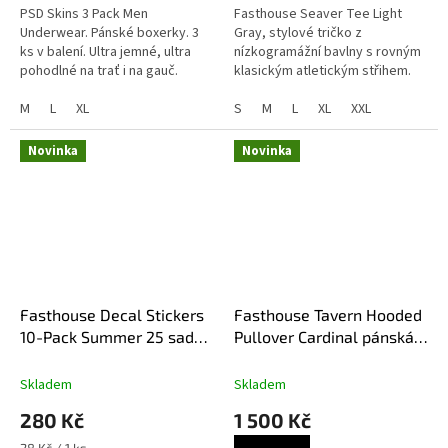
PSD Skins 3 Pack Men
Fasthouse Seaver Tee Light
Underwear. Pánské boxerky. 3
Gray, stylové tričko z
ks v balení. Ultra jemné, ultra
nízkogramážní bavlny s rovným
pohodlné na trať i na gauč.
klasickým atletickým střihem.
M
L
XL
S
M
L
XL
XXL
Novinka
Novinka
Fasthouse Decal Stickers
Fasthouse Tavern Hooded
10-Pack Summer 25 sada
Pullover Cardinal pánská
samolepek
mikina
Skladem
Skladem
280 Kč
1 500 Kč
Měrná