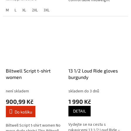
vzdušná. Náprsní kapsy na
sweatshirt. This happy-go-lucky
cvoky. Boční kapsy na zip.
M
L
XL
2XL
3XL
creation was hand-drawn by...
Károvaný...
Biltwell Script t-shirt
13 1/2 Loud Ride gloves
women
burgundy
není skladem
skladem do 3 dnů
900,99 Kč
1 990 Kč
DETAIL
Do košíku
Vydejte se na cestu s
Biltwell Script t-shirt women No
rukavicemi 13 1/2 Loud Ride –
more dude shirts! This Biltwell