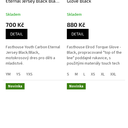
Eternal Jersey Black Black
Glove Black
dětský MX dres
Skladem
Skladem
700 Kč
880 Kč
DETAIL
DETAIL
Fasthouse Youth Carbon Eternal
Fasthouse Elrod Torque Glove -
Jersey Black/Black,
Black, propracované "top of the
motokrosový dres pro děti a
line" poddajné rukavice, s
mladistvé.
použitými materiály touch tech
pro snadné ovládání
YM
YS
YXS
dotykových zařízení. Ideální pro
S
M
L
XS
XL
XXL
MX,...
Novinka
Novinka