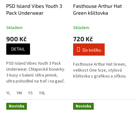
PSD Island Vibes Youth 3
Fasthouse Arthur Hat
Pack Underwear
Green kšiltovka
Skladem
Skladem
900 Kč
720 Kč
DETAIL
Do košíku
PSD Island Vibes Youth 3 Pack
Fasthouse Arthur Hat Green,
Underwear. Chlapecké boxerky.
velikost One Size, stylová
3 kusy v balení. Ultra jemné,
kšiltovka s grafikou a síťkou.
ultra pohodlné na trať i na gauč.
YL
YM
YS
YXL
Novinka
Novinka