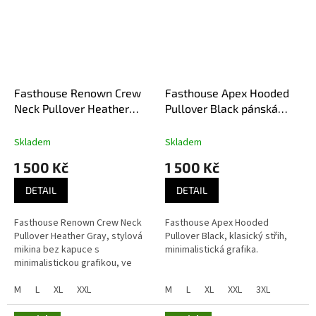
Fasthouse Renown Crew
Fasthouse Apex Hooded
Neck Pullover Heather
Pullover Black pánská
Gray pánská mikina
mikina
Skladem
Skladem
1 500 Kč
1 500 Kč
DETAIL
DETAIL
Fasthouse Renown Crew Neck
Fasthouse Apex Hooded
Pullover Heather Gray, stylová
Pullover Black, klasický střih,
mikina bez kapuce s
minimalistická grafika.
minimalistickou grafikou, ve
střihu svetříku.
M
L
XL
XXL
M
L
XL
XXL
3XL