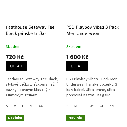
Fasthouse Getaway Tee
PSD Playboy Vibes 3 Pack
Black pánské tričko
Men Underwear
Skladem
Skladem
720 Kč
1 600 Kč
DETAIL
DETAIL
Fasthouse Getaway Tee Black,
PSD Playboy Vibes 3 Pack Men
stylové tričko z nízkogramážní
Underwear. Pánské boxerky. 3
bavlny s rovným klasickým
ks v balení. Ultra jemné, ultra
atletickým střihem.
pohodlné na trať i na gauč.
S
M
L
XL
XXL
S
M
L
XS
XL
XXL
Novinka
Novinka