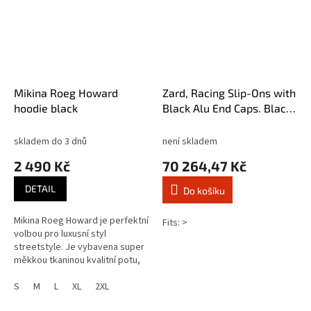
Mikina Roeg Howard
Zard, Racing Slip-Ons with
hoodie black
Black Alu End Caps. Black
Chromed
skladem do 3 dnů
není skladem
2 490 Kč
70 264,47 Kč
DETAIL
Do košíku
Mikina Roeg Howard je perfektní
Fits: >
volbou pro luxusní styl
streetstyle. Je vybavena super
měkkou tkaninou kvalitní potu,
polstrovanými kapsami se zipy.
Speciální trvanlivá kvalita...
S
M
L
XL
2XL