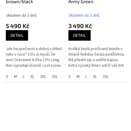
brown/black
Army Green
skladem do 3 dnů
Skladem do 3 dnů
5 490 Kč
3 490 Kč
DETAIL
DETAIL
Jde bezpečnost a dobrý vzhled
Krátká teplá prošívaná bunda s
ruku v ruce? 13½ si myslí, že
tmavě hnědou šerpa podšívkou.
ano! Ochranné trička 13½ Long
Má přední zip a vnitřní kapsu.
Run vypadají úžasně cool a jsou
Extra vysoký límec udrží váš krk
plně schváleny CE. Jak jsme to
pěkně v teple a vepředu máte
zvládli? Všechny...
S
M
L
XL
2XL
3XL
kapsu ve stylu letecké...
S
M
L
XL
2XL