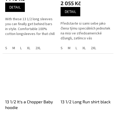
produktu
2 055 Kč
je
DETAIL
3,0
DETAIL
z
With these 13 1/2 long sleeves
5
Představte si sami sebe jako
you can finally get behind bars
hvězdiček.
člena týmu speciálních jednotek
in style. Comfortable 100%
na misi ve středoamerické
cotton longsleeves for that chill
džungli, zatímco vás
summer morning or evening.
pronásleduje mimozemský
Not to be mistaken with...
S
M
L
XL
2XL
válečník. Chcete se rychle
S
M
L
XL
2XL
dostat ven;...
13 1/2 It's a Chopper Baby
13 1/2 Long Run shirt black
hoodie