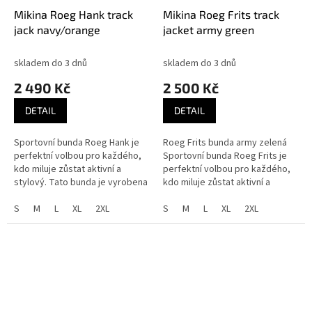
Mikina Roeg Hank track
Mikina Roeg Frits track
jack navy/orange
jacket army green
skladem do 3 dnů
skladem do 3 dnů
2 490 Kč
2 500 Kč
DETAIL
DETAIL
Sportovní bunda Roeg Hank je
Roeg Frits bunda army zelená
perfektní volbou pro každého,
Sportovní bunda Roeg Frits je
kdo miluje zůstat aktivní a
perfektní volbou pro každého,
stylový. Tato bunda je vyrobena
kdo miluje zůstat aktivní a
z prodyšné a odolné tkaniny,
stylový. Tato bunda je vyrobena
která vás udrží v pohodlí a...
S
M
L
XL
2XL
z prodyšné a odolné...
S
M
L
XL
2XL