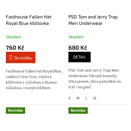
Fasthouse Fallen Hat
PSD Tom and Jerry Trap
Royal Blue kšiltovka
Men Underwear
Skladem
Skladem
760 Kč
680 Kč
DETAIL
Do košíku
PSD Tom and Jerry Trap Men
Fasthouse Fallen Hat Royal Blue,
Underwear. Pánské boxerky.
velikost One Size, stylová
Ultra jemné, ultra pohodlné na
kšiltovka s výšivkou a tkanou
trať i na gauč.
nášivkou, rovným kšiltem.
S
M
L
XL
Novinka
Novinka