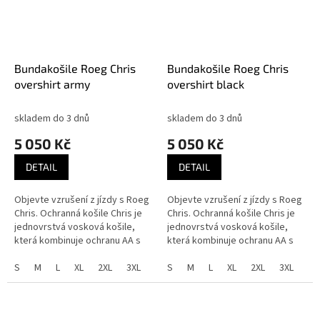
Bundakošile Roeg Chris
Bundakošile Roeg Chris
overshirt army
overshirt black
skladem do 3 dnů
skladem do 3 dnů
5 050 Kč
5 050 Kč
DETAIL
DETAIL
Objevte vzrušení z jízdy s Roeg
Objevte vzrušení z jízdy s Roeg
Chris. Ochranná košile Chris je
Chris. Ochranná košile Chris je
jednovrstvá vosková košile,
jednovrstvá vosková košile,
která kombinuje ochranu AA s
která kombinuje ochranu AA s
maximálním pohodlím. Vlastní
maximálním pohodlím. Vlastní
vnější tkanina RQ,...
S
M
L
XL
2XL
3XL
vnější tkanina RQ,...
S
M
L
XL
2XL
3XL