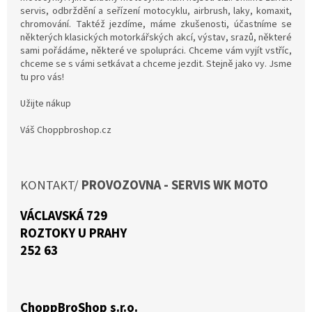
servis, odbrždění a seřízení motocyklu, airbrush, laky, komaxit,
chromování. Taktéž jezdíme, máme zkušenosti, účastníme se
některých klasických motorkářských akcí, výstav, srazů, některé
sami pořádáme, některé ve spolupráci. Chceme vám vyjít vstříc,
chceme se s vámi setkávat a chceme jezdit. Stejně jako vy. Jsme
tu pro vás!
Užijte nákup
Váš Choppbroshop.cz
KONTAKT/
PROVOZOVNA -
SERVIS WK MOTO
VÁCLAVSKÁ 729
ROZTOKY U PRAHY
252 63
ChoppBroShop s.r.o.