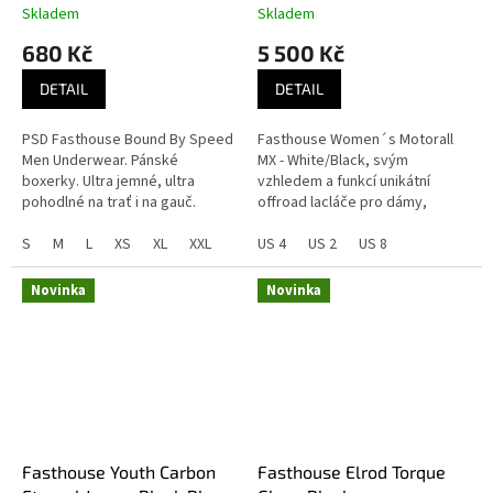
Skladem
Skladem
680 Kč
5 500 Kč
DETAIL
DETAIL
PSD Fasthouse Bound By Speed
Fasthouse Women´s Motorall
Men Underwear. Pánské
MX - White/Black, svým
boxerky. Ultra jemné, ultra
vzhledem a funkcí unikátní
pohodlné na trať i na gauč.
offroad lacláče pro dámy,
vhodné pro všechny offroad
S
M
L
XS
XL
XXL
disciplíny jako je motokros,
US 4
US 2
US 8
enduro, quad,...
Novinka
Novinka
Fasthouse Youth Carbon
Fasthouse Elrod Torque