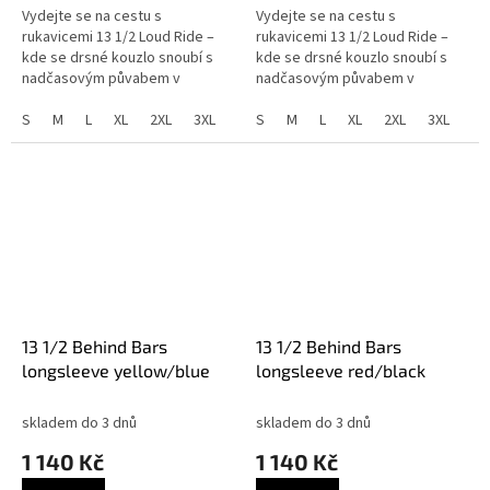
Vydejte se na cestu s
Vydejte se na cestu s
rukavicemi 13 1/2 Loud Ride –
rukavicemi 13 1/2 Loud Ride –
kde se drsné kouzlo snoubí s
kde se drsné kouzlo snoubí s
nadčasovým půvabem v
nadčasovým půvabem v
symfonii řemesla a stylu. Tyto
symfonii řemesla a stylu. Tyto
rukavice inspirované
S
M
L
XL
2XL
3XL
rukavice inspirované
S
M
L
XL
2XL
3XL
legendárními vzory jsou...
legendárními vzory jsou...
13 1/2 Behind Bars
13 1/2 Behind Bars
longsleeve yellow/blue
longsleeve red/black
skladem do 3 dnů
skladem do 3 dnů
1 140 Kč
1 140 Kč