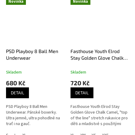
Novinka
Novinka
PSD Playboy 8 Ball Men
Fasthouse Youth Elrod
Underwear
Stay Golden Glove Chalk
Camel dětské MX rukavice
Skladem
Skladem
680 Kč
720 Kč
DETAIL
DETAIL
PSD Playboy 8 Ball Men
Fasthouse Youth Elrod Stay
Underwear. Pánské boxerky.
Golden Glove Chalk Camel, "top
Ultra jemné, ultra pohodlné na
of the line" stretch rukavice pro
trať i na gauč.
děti a mladistvé s použitými
materiály touch tech pro snadné