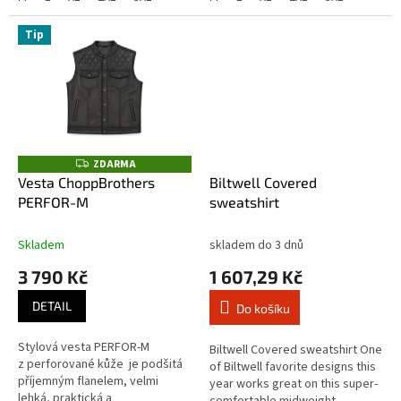
dvě...
Tip
ZDARMA
Z
D
Vesta ChoppBrothers
Biltwell Covered
A
PERFOR-M
sweatshirt
R
M
A
Skladem
skladem do 3 dnů
3 790 Kč
1 607,29 Kč
DETAIL
Do košíku
Stylová vesta PERFOR-M
Biltwell Covered sweatshirt One
z perforované kůže je podšitá
of Biltwell favorite designs this
příjemným flanelem, velmi
year works great on this super-
lehká, praktická a
comfortable midweight