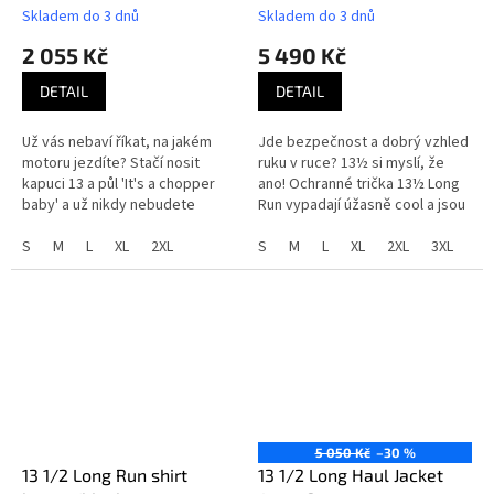
Skladem do 3 dnů
Skladem do 3 dnů
2 055 Kč
5 490 Kč
DETAIL
DETAIL
Už vás nebaví říkat, na jakém
Jde bezpečnost a dobrý vzhled
motoru jezdíte? Stačí nosit
ruku v ruce? 13½ si myslí, že
kapuci 13 a půl 'It's a chopper
ano! Ochranné trička 13½ Long
baby' a už nikdy nebudete
Run vypadají úžasně cool a jsou
muset nic vysvětlovat!
plně schváleny CE. Jak jsme to
S
M
L
XL
2XL
zvládli? Všechny...
S
M
L
XL
2XL
3XL
5 050 Kč
–30 %
13 1/2 Long Run shirt
13 1/2 Long Haul Jacket