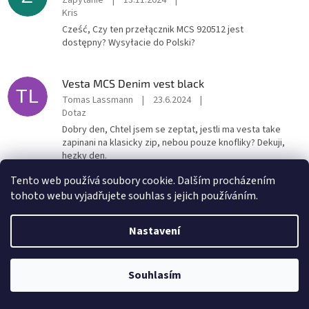
Zapytanie
|
13.11.2024
|
Kris
Cześć, Czy ten przełącznik MCS 920512 jest
dostępny? Wysyłacie do Polski?
Vesta MCS Denim vest black
TL
Tomas Lassmann
|
23.6.2024
|
Dotaz
Dobry den, Chtel jsem se zeptat, jestli ma vesta take
zapinani na klasicky zip, nebou pouze knofliky? Dekuji,
hezky den.
Tento web používá soubory cookie. Dalším procházením
Poslední hodnocení
tohoto webu vyjadřujete souhlas s jejich používáním.
Nastavení
Vesta ChoppBrothers OUTLAW Kožená
Hodnocení
12.6.2026
produktu
UPOZORNĚNÍ! E-shop byl POZASTAVEN! Děkujeme za pochopení, Team
Souhlasím
je
CHBS
5
13 1/2 Behind Bars longsleeve white/black
z