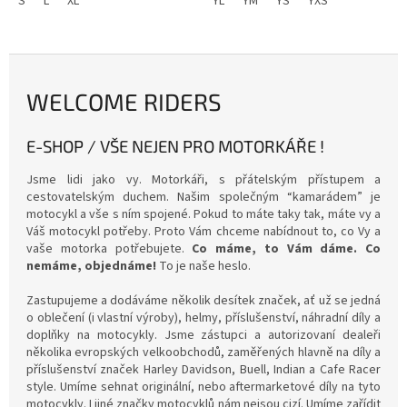
S
L
XL
ovládání dotykových...
YL
YM
YS
YXS
WELCOME RIDERS
E-SHOP / VŠE NEJEN PRO MOTORKÁŘE !
Jsme lidi jako vy. Motorkáři, s přátelským přístupem a
cestovatelským duchem. Našim společným “kamarádem” je
motocykl a vše s ním spojené. Pokud to máte taky tak, máte vy a
Váš motocykl potřeby. Proto
Vám chceme nabídnout to, co Vy a
vaše motorka potřebujete.
Co máme, to Vám dáme. Co
nemáme, objednáme!
To je naše heslo.
Zastupujeme a dodáváme několik desítek značek, ať už se jedná
o oblečení (i vlastní výroby), helmy, příslušenství, náhradní díly a
doplňky na motocykly. Jsme zástupci a autorizovaní dealeři
několika evropských velkoobchodů, zaměřených
hlavně na díly a
příslušenství značek Harley Davidson, Buell, Indian a Cafe Racer
style. Umíme sehnat originální, nebo aftermarketové díly na tyto
motocykly. I jiné značky motocyklů nám nejsou cizí.
Umíme zařídit