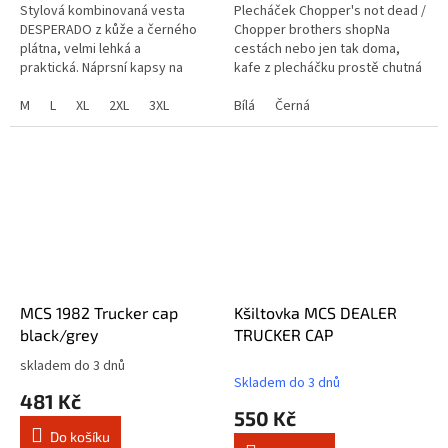
Stylová kombinovaná vesta
Plecháček Chopper's not dead /
DESPERADO z kůže a černého
Chopper brothers shopNa
plátna, velmi lehká a
cestách nebo jen tak doma,
praktická. Náprsní kapsy na
kafe z plecháčku prostě chutná
cvoky. Boční kapsy na zip.
lépe
Hnědá lesklá barva podšívky a
M
L
XL
2XL
3XL
Bílá
Černá
dvě...
MCS 1982 Trucker cap
Kšiltovka MCS DEALER
black/grey
TRUCKER CAP
skladem do 3 dnů
Průměrné
Skladem do 3 dnů
hodnocení
481 Kč
produktu
550 Kč
je
Do košíku
3,0