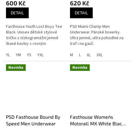
600 Kč
620 Kč
DETAIL
DETAIL
Fasthouse Youth Lost Boys Tee
PSD Miami Champ Men
Black. Unisex dětské stylové
Underwear. Pánské boxerky.
tričko z nízkogramážní jemně
Ultra jemné, ultra pohodlné na
tkané bavlny s rovným
trať i na gauč.
klasickým střihem.
YL
YM
YS
YXL
M
L
XL
XXL
Novinka
Novinka
PSD Fasthouse Bound By
Fasthouse Women´s
Speed Men Underwear
Motorall MX White Black
dámské MX kalhoty