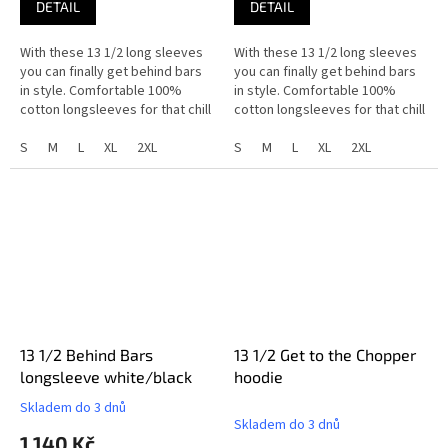
DETAIL
DETAIL
With these 13 1/2 long sleeves
With these 13 1/2 long sleeves
you can finally get behind bars
you can finally get behind bars
in style. Comfortable 100%
in style. Comfortable 100%
cotton longsleeves for that chill
cotton longsleeves for that chill
summer morning or evening.
summer morning or evening.
Not to be mistaken with...
S
M
L
XL
2XL
Not to be mistaken with...
S
M
L
XL
2XL
13 1/2 Behind Bars
13 1/2 Get to the Chopper
longsleeve white/black
hoodie
Skladem do 3 dnů
Průměrné
Skladem do 3 dnů
hodnocení
1 140 Kč