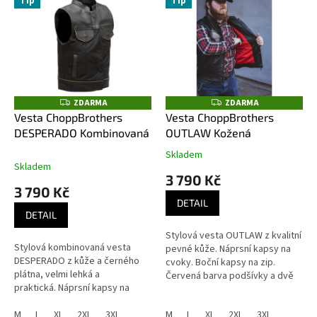
E
Tip
Tip
l
R
S
ZDARMA
ZDARMA
Z
Z
D
D
Vesta ChoppBrothers
Vesta ChoppBrothers
A
A
DESPERADO Kombinovaná
OUTLAW Kožená
R
R
M
M
A
A
Skladem
Průměrné
Skladem
hodnocení
3 790 Kč
produktu
3 790 Kč
je
DETAIL
3,7
DETAIL
z
Stylová vesta OUTLAW z kvalitní
5
Stylová kombinovaná vesta
pevné kůže. Náprsní kapsy na
hvězdiček.
DESPERADO z kůže a černého
cvoky. Boční kapsy na zip.
plátna, velmi lehká a
Červená barva podšívky a dvě
praktická. Náprsní kapsy na
vnitřní kapsy. Žádné nášivky ani
cvoky. Boční kapsy na zip.
loga. Vzhled je...
Hnědá lesklá barva podšívky a
M
L
XL
2XL
3XL
M
L
XL
2XL
3XL