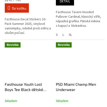
28 Kč / 1 ks
DETAIL
cena:
Do košíku
Fasthouse Tavern Hooded
Pullover Cardinal, klasický střih,
Fasthouse Decal Stickers 10-
nápadná grafika. Pánská mikina
Pack Summer 2025, vinylové
s kapucí a klokankou.
samolepky, odolné proti otěru a
vlivům počasí.
S
L
XL
Novinka
Novinka
Fasthouse Youth Lost
PSD Miami Champ Men
Boys Tee Black dětské
Underwear
tričko
Skladem
Skladem