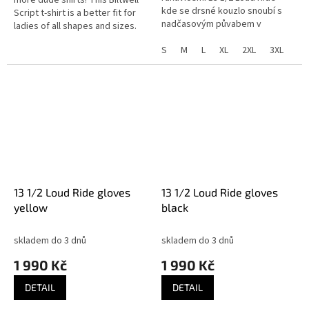
kde se drsné kouzlo snoubí s
Script t-shirt is a better fit for
nadčasovým půvabem v
ladies of all shapes and sizes.
symfonii řemesla a stylu. Tyto
4.3-ounce 100% combed ring
rukavice inspirované
S
M
L
XL
2XL
3XL
spun cotton is...
legendárními vzory jsou...
13 1/2 Loud Ride gloves
13 1/2 Loud Ride gloves
yellow
black
skladem do 3 dnů
skladem do 3 dnů
1 990 Kč
1 990 Kč
DETAIL
DETAIL