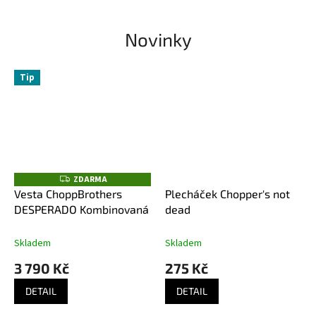
Novinky
Tip
ZDARMA
Z
D
Vesta ChoppBrothers
Plecháček Chopper's not
A
DESPERADO Kombinovaná
dead
R
M
A
Skladem
Skladem
3 790 Kč
275 Kč
DETAIL
DETAIL