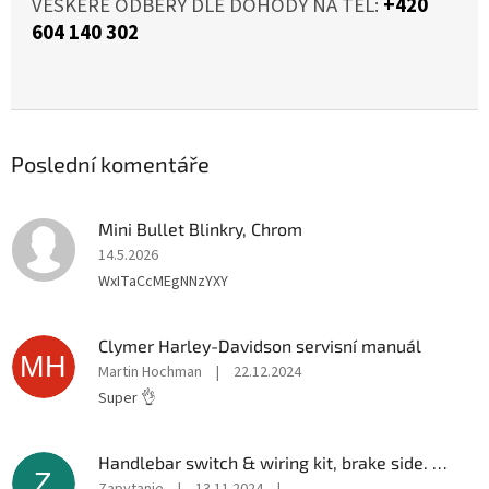
VEŠKERÉ ODBĚRY DLE DOHODY NA TEL:
+420
604 140 302
Poslední komentáře
Mini Bullet Blinkry, Chrom
14.5.2026
WxITaCcMEgNNzYXY
Clymer Harley-Davidson servisní manuál
MH
Martin Hochman
|
22.12.2024
Super 👌
Handlebar switch & wiring kit, brake side. Black
Z