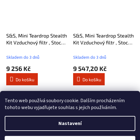
S&S, Mini Teardrop Stealth
S&S, Mini Teardrop Stealth
Kit Vzduchový filtr , Stock
Kit Vzduchový filtr , Stock
Bore Throttle Body, Chrom
Bore Throttle Body, Chrom
Skladem do 3 dnů
Skladem do 3 dnů
9 256 Kč
9 547,20 Kč
Do košíku
Do košíku
6
položek celkem
O
Tento web používá soubory cookie. Dalším procházením
v
tohoto webu vyjadřujete souhlas s jejich používáním.
l
Z
á
á
d
Nastavení
Vytvořil Shoptet
p
a
a
c
t