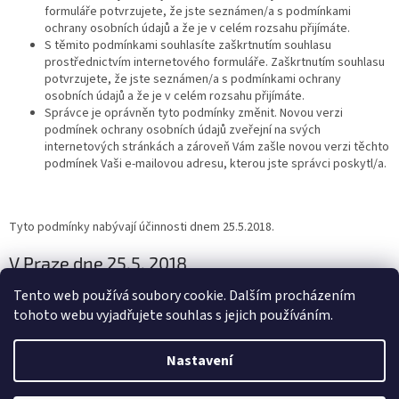
formuláře potvrzujete, že jste seznámen/a s podmínkami
ochrany osobních údajů a že je v celém rozsahu přijímáte.
S těmito podmínkami souhlasíte zaškrtnutím souhlasu
prostřednictvím internetového formuláře. Zaškrtnutím souhlasu
potvrzujete, že jste seznámen/a s podmínkami ochrany
osobních údajů a že je v celém rozsahu přijímáte.
Správce je oprávněn tyto podmínky změnit. Novou verzi
podmínek ochrany osobních údajů zveřejní na svých
internetových stránkách a zároveň Vám zašle novou verzi těchto
podmínek Vaši e-mailovou adresu, kterou jste správci poskytl/a.
Tyto podmínky nabývají účinnosti dnem 25.5.2018.
V Praze dne 25.5. 2018
Tento web používá soubory cookie. Dalším procházením
tohoto webu vyjadřujete souhlas s jejich používáním.
Z
á
Nastavení
Vytvořil Shoptet
p
a