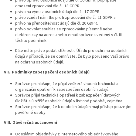
právo opravu osobních údajů dle čl. 16 GDPR, popřípadě
omezení zpracování dle čl. 18 GDPR.
právo na výmaz osobních údajů dle čl. 17 GDPR.
právo vznést námitku proti zpracování dle čl. 21 GDPR a
právo na přenositelnost údajů dle čl. 20 GDPR.
právo odvolat souhlas se zpracováním písemně nebo
elektronicky na adresu nebo email správce uvedený v čl. III
těchto podmínek.
Dále máte právo podat stížnost u Úřadu pro ochranu osobních
údajů v případě, že se domníváte, že bylo porušeno Vaší právo
na ochranu osobních údajů.
VII.
Podmínky zabezpečení osobních údajů
Správce prohlašuje, že přijal veškerá vhodná technická a
organizační opatření k zabezpečení osobních údajů.
Správce přijal technická opatření k zabezpečení datových
úložišť a úložišť osobních údajů v listinné podobě, zejména …
Správce prohlašuje, že k osobním údajům mají přístup pouze jím
pověřené osoby.
VIII.
Závěrečná ustanovení
Odesláním objednávky z internetového objednávkového