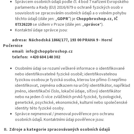
Správcem osobních údajů podle čl. 4 bod 7 nařízení Evropského
parlamentu a Rady (EU) 2016/679 o ochraně fyzických osob v
souvislosti se zpracováním osobních údajů a o volném pohybu
těchto údajů (dále jen: „
GDPR
”) je
Choppbroshop.cz, IČ
07326220
se sídlem v Praze (dále jen: „
správce
“).
Kontaktní údaje správce jsou:
adresa: Náchodská 1866/177, 193 00 PRAHA 9 - Horní
Počernice
email: info@choppbroshop.cz
telefon: +420 604 140 302
Osobními údaji se rozumí veškeré informace o identifikované
nebo identifikovatelné fyzické osobě; identifikovatelnou
fyzickou osobou je fyzická osoba, kterou lze přímo či nepřímo
identifikovat, zejména odkazem na určitý identifikátor, například
jméno, identifikační číslo, lokační údaje, síťový identifikátor
nebo na jeden či více zvláštních prvků fyzické, fyziologické,
genetické, psychické, ekonomické, kulturní nebo společenské
identity této fyzické osoby.
Správce nejmenoval / jmenoval pověřence pro ochranu
osobních údajů. Kontaktními údaji pověřence jsou:
II.
Zdroje a kategorie zpracovávaných osobních údajů