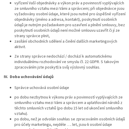
vyřízení Vaší objednávky a výkon práv a povinností vyplývajících
ze smluvního vztahu mezi Vámi a správcem; při objednávce jsou
vyžadovány osobní údaje, které jsou nutné pro úspěšné vyřízení
objednávky (jméno a adresa, kontakt), poskytnutí osobních
údajů je nutným požadavkem pro uzavření a plnění smlouvy, bez
poskytnutí osobních údajů není možné smlouvu uzavřít či jí ze
strany správce plnit,
zasílání obchodních sdělení a činění dalších marketingových
aktivit.
Ze strany správce nedochází / dochází k automatickému
individuálnímu rozhodování ve smyslu čl. 22 GDPR. S takovým
zpracováním jste poskytl/a svůj výslovný souhlas.
IV.
Doba uchovávání údajů
Správce uchovává osobní údaje
po dobu nezbytnou k výkonu práv a povinností vyplývajících ze
smluvního vztahu mezi Vámi a správcem a uplatňování nároků z
těchto smluvních vztahů (po dobu 15 let od ukončení smluvního
vztahu).
po dobu, než je odvolán souhlas se zpracováním osobních údajů
pro účely marketingu, nejdéle …. let, jsou-li osobní údaje