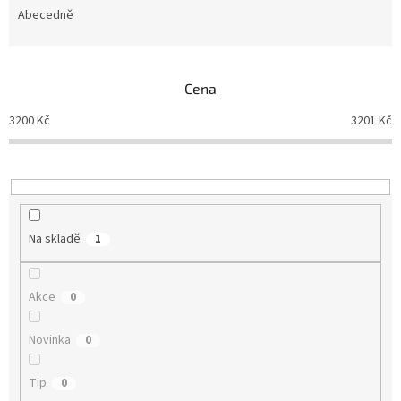
e
Abecedně
n
í
p
Cena
r
o
3200
Kč
3201
Kč
d
u
k
t
ů
Na skladě
1
Akce
0
Novinka
0
Tip
0