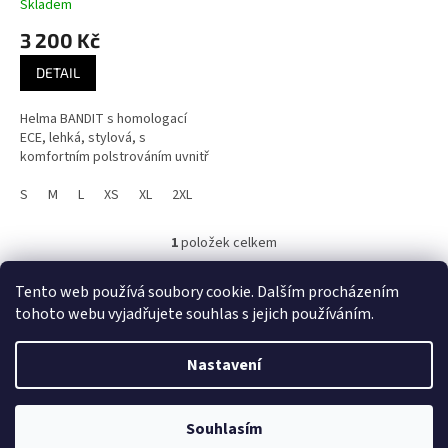
t
Skladem
ů
3 200 Kč
DETAIL
Helma BANDIT s homologací
ECE, lehká, stylová, s
komfortním polstrováním uvnitř
S
M
L
XS
XL
2XL
1
položek celkem
O
v
l
Motorkářské otevřené helmy Bandit Jet s ECE hologací.
Tento web používá soubory cookie. Dalším procházením
á
tohoto webu vyjadřujete souhlas s jejich používáním.
d
Z
a
á
c
Nastavení
Vytvořil Shoptet
p
í
a
p
t
r
UPOZORNĚNÍ! E-shop byl POZASTAVEN! Děkujeme za pochopení, Team
Souhlasím
Copyright 2026
Choppbroshop.cz
. Všechna práva vyhrazena.
í
v
CHBS