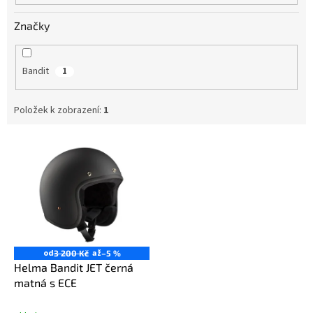
Značky
Bandit
1
Položek k zobrazení:
1
V
ý
p
i
s
p
r
o
od
až
3 200 Kč
–5 %
d
Helma Bandit JET černá
u
matná s ECE
k