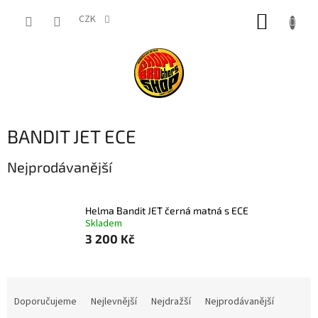
Přejít
NÁKUP
na
CZK
obsah
KOŠÍK
BANDIT JET ECE
Nejprodávanější
Helma Bandit JET černá matná s ECE
Skladem
3 200 Kč
Ř
a
Doporučujeme
Nejlevnější
Nejdražší
Nejprodávanější
z