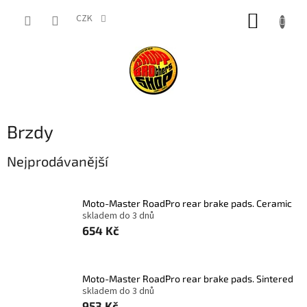
Přejít
NÁKUP
na
CZK
obsah
KOŠÍK
Brzdy
Nejprodávanější
Moto-Master RoadPro rear brake pads. Ceramic
skladem do 3 dnů
654 Kč
Moto-Master RoadPro rear brake pads. Sintered
skladem do 3 dnů
953 Kč