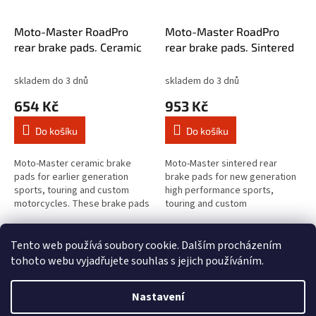
r
o
d
Moto-Master RoadPro
Moto-Master RoadPro
u
rear brake pads. Ceramic
rear brake pads. Sintered
k
t
skladem do 3 dnů
skladem do 3 dnů
ů
654 Kč
953 Kč
Do košíku
Do košíku
Moto-Master ceramic brake
Moto-Master sintered rear
pads for earlier generation
brake pads for new generation
sports, touring and custom
high performance sports,
motorcycles. These brake pads
touring and custom
offer stable brake performance
motorcycles. These brake pads
for front and rear brake.
provide the necessary and
2
položek celkem
O
Equipped...
expected brake...
Tento web používá soubory cookie. Dalším procházením
v
tohoto webu vyjadřujete souhlas s jejich používáním.
l
Z
á
á
d
Nastavení
Vytvořil Shoptet
p
a