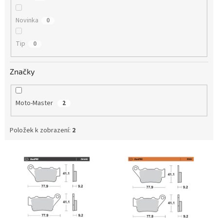
Novinka
0
Tip
0
Značky
Moto-Master
2
Položek k zobrazení:
2
V
ý
p
i
s
p