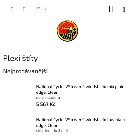
Přejít
NÁKUP
na
CZK
obsah
KOŠÍK
Plexi štíty
Nejprodávanější
National Cycle, VStream® windshield mid plain
edge. Clear
není skladem
5 567 Kč
National Cycle, VStream® windshield low plain
edge. Clear
skladem do 3 dnů