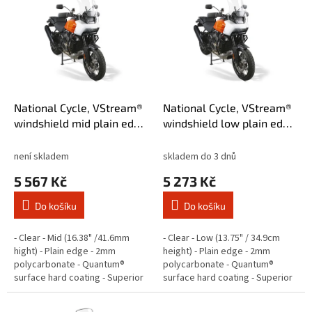
ý
p
i
s
p
r
o
d
National Cycle, VStream®
National Cycle, VStream®
u
windshield mid plain edge.
windshield low plain edge.
k
Clear
Clear
t
není skladem
skladem do 3 dnů
ů
5 567 Kč
5 273 Kč
Do košíku
Do košíku
- Clear - Mid (16.38" /41.6mm
- Clear - Low (13.75" / 34.9cm
hight) - Plain edge - 2mm
height) - Plain edge - 2mm
polycarbonate - Quantum®
polycarbonate - Quantum®
surface hard coating - Superior
surface hard coating - Superior
scratch, abrasion and aging
scratch, abrasion and aging
resistant - With deflectors -
resistant - With deflectors -