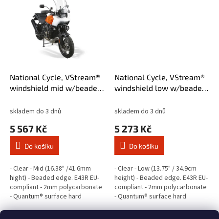
Ride...
Ride...
National Cycle, VStream®
National Cycle, VStream®
windshield mid w/beaded
windshield low w/beaded
edge. Clear
edge. Clear
skladem do 3 dnů
skladem do 3 dnů
5 567 Kč
5 273 Kč
Do košíku
Do košíku
- Clear - Mid (16.38" /41.6mm
- Clear - Low (13.75" / 34.9cm
hight) - Beaded edge. E43R EU-
height) - Beaded edge. E43R EU-
compliant - 2mm polycarbonate
compliant - 2mm polycarbonate
- Quantum® surface hard
- Quantum® surface hard
coating - Superior scratch,
coating - Superior scratch,
abrasion and aging resistant -
abrasion and aging resistant -...