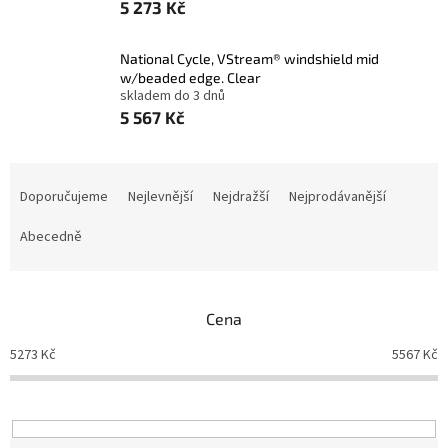
5 273 Kč
National Cycle, VStream® windshield mid
w/beaded edge. Clear
skladem do 3 dnů
5 567 Kč
Ř
a
Doporučujeme
Nejlevnější
Nejdražší
Nejprodávanější
z
e
Abecedně
n
í
p
Cena
r
o
5273
Kč
5567
Kč
d
u
k
t