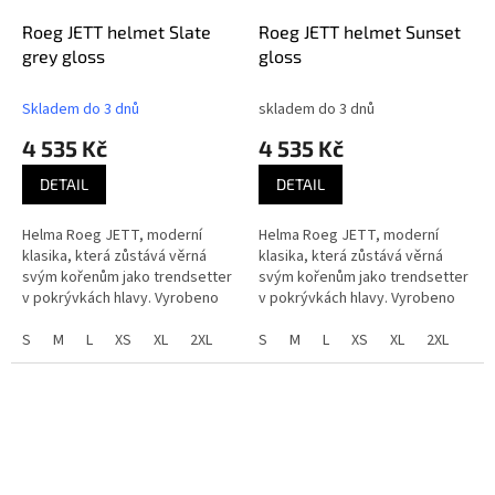
Roeg JETT helmet Slate
Roeg JETT helmet Sunset
grey gloss
gloss
Skladem do 3 dnů
skladem do 3 dnů
4 535 Kč
4 535 Kč
DETAIL
DETAIL
Helma Roeg JETT, moderní
Helma Roeg JETT, moderní
klasika, která zůstává věrná
klasika, která zůstává věrná
svým kořenům jako trendsetter
svým kořenům jako trendsetter
v pokrývkách hlavy. Vyrobeno
v pokrývkách hlavy. Vyrobeno
pro ty, kteří oceňují lehký,
pro ty, kteří oceňují lehký,
otevřený design bez
S
M
L
XS
XL
2XL
otevřený design bez
S
M
L
XS
XL
2XL
kompromisů ve...
kompromisů ve...