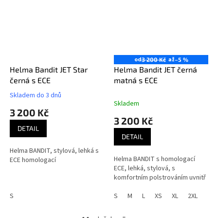
od
až
3 200 Kč
–5 %
Helma Bandit JET Star
Helma Bandit JET černá
černá s ECE
matná s ECE
Skladem do 3 dnů
Průměrné
Skladem
hodnocení
3 200 Kč
produktu
3 200 Kč
je
DETAIL
3,1
DETAIL
z
Helma BANDIT, stylová, lehká s
5
Helma BANDIT s homologací
ECE homologací
hvězdiček.
ECE, lehká, stylová, s
komfortním polstrováním uvnitř
S
S
M
L
XS
XL
2XL