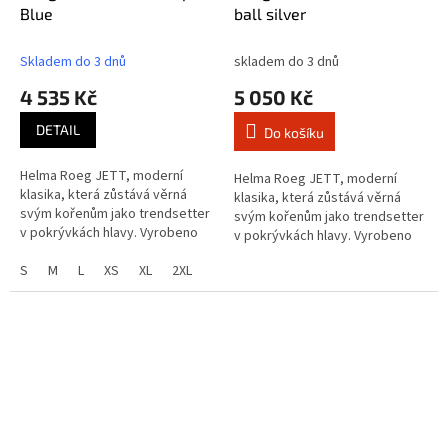
Blue
ball silver
Skladem do 3 dnů
skladem do 3 dnů
4 535 Kč
5 050 Kč
DETAIL
Do košíku
Helma Roeg JETT, moderní
Helma Roeg JETT, moderní
klasika, která zůstává věrná
klasika, která zůstává věrná
svým kořenům jako trendsetter
svým kořenům jako trendsetter
v pokrývkách hlavy. Vyrobeno
v pokrývkách hlavy. Vyrobeno
pro ty, kteří oceňují lehký,
pro ty, kteří oceňují lehký,
otevřený design bez
S
M
L
XS
XL
2XL
otevřený design bez
kompromisů ve...
kompromisů ve...