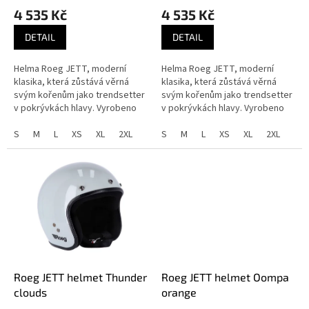
ů
4 535 Kč
4 535 Kč
DETAIL
DETAIL
Helma Roeg JETT, moderní
Helma Roeg JETT, moderní
klasika, která zůstává věrná
klasika, která zůstává věrná
svým kořenům jako trendsetter
svým kořenům jako trendsetter
v pokrývkách hlavy. Vyrobeno
v pokrývkách hlavy. Vyrobeno
pro ty, kteří oceňují lehký,
pro ty, kteří oceňují lehký,
otevřený design bez
S
M
L
XS
XL
2XL
otevřený design bez
S
M
L
XS
XL
2XL
kompromisů ve...
kompromisů ve...
Roeg JETT helmet Thunder
Roeg JETT helmet Oompa
clouds
orange