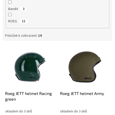
Bandit
3
ROEG
11
Položek k zobrazení:
14
V
ý
p
i
s
p
r
o
d
Roeg JETT helmet Racing
Roeg JETT helmet Army
u
green
k
t
skladem do 3 dnů
skladem do 3 dnů