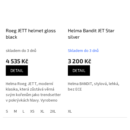
Roeg JETT helmet gloss
Helma Bandit JET Star
black
silver
skladem do 3 dnů
Skladem do 3 dnů
4 535 Kč
3 200 Kč
DETAIL
DETAIL
Helma Roeg JETT, moderní
Helma BANDIT, stylová, lehká,
klasika, která zůstává věrná
bez ECE
svým kořenům jako trendsetter
v pokrývkách hlavy. Vyrobeno
pro ty, kteří oceňují lehký,
otevřený design bez
S
M
L
XS
XL
2XL
XL
kompromisů ve...