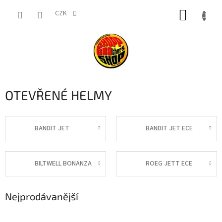
Přejít
NÁKUP
na
CZK
obsah
KOŠÍK
OTEVŘENÉ HELMY
BANDIT JET
BANDIT JET ECE
BILTWELL BONANZA
ROEG JETT ECE
Nejprodávanější