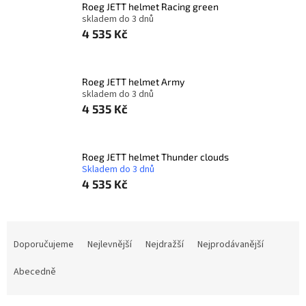
Roeg JETT helmet Racing green
skladem do 3 dnů
4 535 Kč
Roeg JETT helmet Army
skladem do 3 dnů
4 535 Kč
Roeg JETT helmet Thunder clouds
Skladem do 3 dnů
4 535 Kč
Ř
a
Doporučujeme
Nejlevnější
Nejdražší
Nejprodávanější
z
e
Abecedně
n
í