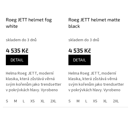
Roeg JETT helmet fog
Roeg JETT helmet matte
white
black
skladem do 3 dnů
skladem do 3 dnů
4 535 Kč
4 535 Kč
DETAIL
DETAIL
Helma Roeg JETT, moderní
Helma Roeg JETT, moderní
klasika, která zůstává věrná
klasika, která zůstává věrná
svým kořenům jako trendsetter
svým kořenům jako trendsetter
v pokrývkách hlavy. Vyrobeno
v pokrývkách hlavy. Vyrobeno
pro ty, kteří oceňují lehký,
pro ty, kteří oceňují lehký,
otevřený design bez
S
M
L
XS
XL
2XL
otevřený design bez
S
M
L
XS
XL
2XL
kompromisů ve...
kompromisů ve...