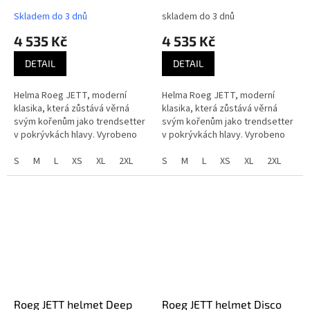
Skladem do 3 dnů
skladem do 3 dnů
4 535 Kč
4 535 Kč
DETAIL
DETAIL
Helma Roeg JETT, moderní
Helma Roeg JETT, moderní
klasika, která zůstává věrná
klasika, která zůstává věrná
svým kořenům jako trendsetter
svým kořenům jako trendsetter
v pokrývkách hlavy. Vyrobeno
v pokrývkách hlavy. Vyrobeno
pro ty, kteří oceňují lehký,
pro ty, kteří oceňují lehký,
otevřený design bez
S
M
L
XS
XL
2XL
otevřený design bez
S
M
L
XS
XL
2XL
kompromisů ve...
kompromisů ve...
Roeg JETT helmet Deep
Roeg JETT helmet Disco