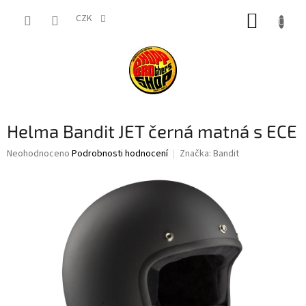
Přejít
NÁKUP
na
CZK
obsah
KOŠÍK
Helma Bandit JET černá matná s ECE
Průměrné
Neohodnoceno
Podrobnosti hodnocení
Značka:
Bandit
hodnocení
produktu
je
0,0
z
5
hvězdiček.