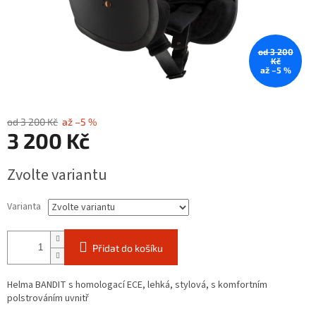
od 3 200
Kč
až –5 %
od 3 200 Kč
až –5 %
3 200 Kč
Měrná
Zvolte variantu
cena:
Varianta
Přidat do košíku
Helma BANDIT s homologací ECE, lehká, stylová, s komfortním
polstrováním uvnitř