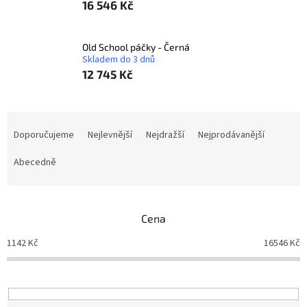
16 546 Kč
Old School páčky - Černá
Skladem do 3 dnů
12 745 Kč
Ř
a
Doporučujeme
Nejlevnější
Nejdražší
Nejprodávanější
z
e
Abecedně
n
í
p
Cena
r
o
1142
Kč
16546
Kč
d
u
k
t