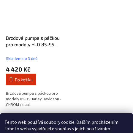
Brzdová pumpa s páčkou
pro modely H-D 85-95
H/M CYLINDERS dual
Skladem do 3 dnů
4 420 Kč
Do košíku
Brzdová pumpa s páčkou pro
modely 85-95 Harley Davidson -
CHROM / dual
9
položek celkem
O
Tento web používá soubory cookie. Dalším procházením
v
tohoto webu vyjadřujete souhlas s jejich používáním.
l