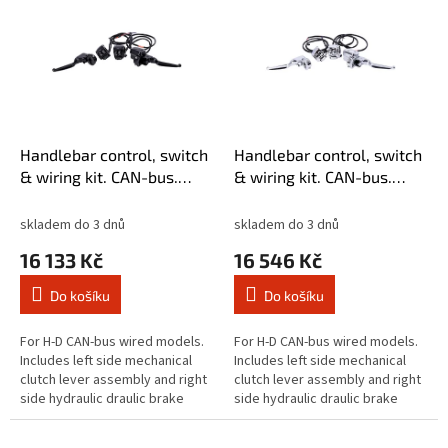
ý
p
i
s
p
r
o
d
Handlebar control, switch
Handlebar control, switch
u
& wiring kit. CAN-bus.
& wiring kit. CAN-bus.
k
Black
Chrome
t
skladem do 3 dnů
skladem do 3 dnů
ů
16 133 Kč
16 546 Kč
Do košíku
Do košíku
For H-D CAN-bus wired models.
For H-D CAN-bus wired models.
Includes left side mechanical
Includes left side mechanical
clutch lever assembly and right
clutch lever assembly and right
side hydraulic draulic brake
side hydraulic draulic brake
master cylinder assembly.
master cylinder assembly.
Complete with stock style...
Complete with stock style...