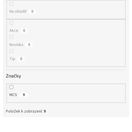
ů
Na skladě
0
Akce
0
Novinka
0
Tip
0
Značky
MCS
9
Položek k zobrazení:
9
V