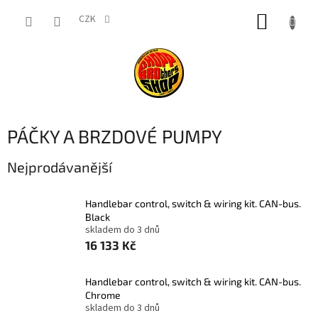
Přejít
NÁKUP
na
CZK
obsah
KOŠÍK
PÁČKY A BRZDOVÉ PUMPY
Nejprodávanější
Handlebar control, switch & wiring kit. CAN-bus.
Black
skladem do 3 dnů
16 133 Kč
Handlebar control, switch & wiring kit. CAN-bus.
Chrome
skladem do 3 dnů