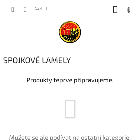
Přejít
NÁKUP
na
CZK
obsah
KOŠÍK
SPOJKOVÉ LAMELY
Produkty teprve připravujeme.
Můžete se ale podívat na ostatní kategorie.