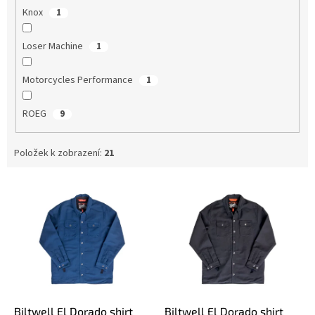
Knox
1
Loser Machine
1
Motorcycles Performance
1
ROEG
9
Položek k zobrazení:
21
V
ý
p
i
s
p
r
o
d
Biltwell El Dorado shirt
Biltwell El Dorado shirt