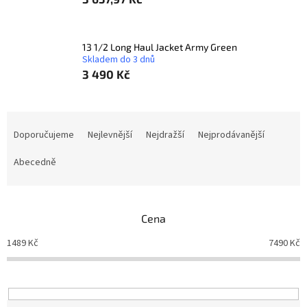
13 1/2 Long Haul Jacket Army Green
Skladem do 3 dnů
3 490 Kč
Ř
a
Doporučujeme
Nejlevnější
Nejdražší
Nejprodávanější
z
e
Abecedně
n
í
p
Cena
r
o
1489
Kč
7490
Kč
d
u
k
t