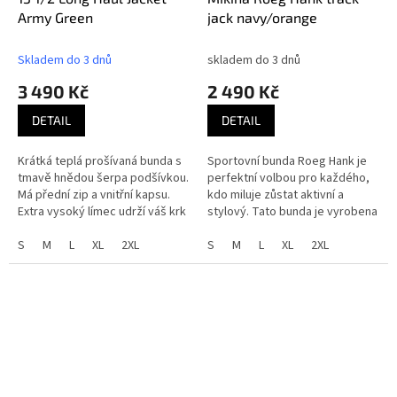
Army Green
jack navy/orange
Skladem do 3 dnů
skladem do 3 dnů
3 490 Kč
2 490 Kč
DETAIL
DETAIL
Krátká teplá prošívaná bunda s
Sportovní bunda Roeg Hank je
tmavě hnědou šerpa podšívkou.
perfektní volbou pro každého,
Má přední zip a vnitřní kapsu.
kdo miluje zůstat aktivní a
Extra vysoký límec udrží váš krk
stylový. Tato bunda je vyrobena
pěkně v teple a vepředu máte
z prodyšné a odolné tkaniny,
kapsu ve stylu letecké...
S
M
L
XL
2XL
která vás udrží v pohodlí a...
S
M
L
XL
2XL