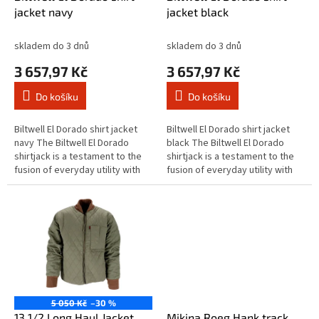
u
jacket navy
jacket black
k
t
skladem do 3 dnů
skladem do 3 dnů
ů
3 657,97 Kč
3 657,97 Kč
Do košíku
Do košíku
Biltwell El Dorado shirt jacket
Biltwell El Dorado shirt jacket
navy The Biltwell El Dorado
black The Biltwell El Dorado
shirtjack is a testament to the
shirtjack is a testament to the
fusion of everyday utility with
fusion of everyday utility with
comfort and style. Designed for
comfort and style. Designed for
the rugged...
the rugged...
5 050 Kč
–30 %
13 1/2 Long Haul Jacket
Mikina Roeg Hank track