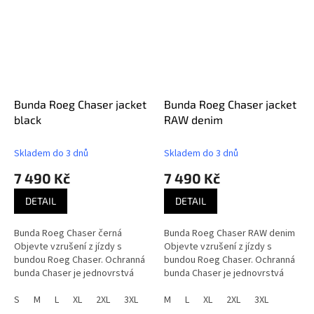
Bunda Roeg Chaser jacket
Bunda Roeg Chaser jacket
black
RAW denim
Skladem do 3 dnů
Skladem do 3 dnů
7 490 Kč
7 490 Kč
DETAIL
DETAIL
Bunda Roeg Chaser černá
Bunda Roeg Chaser RAW denim
Objevte vzrušení z jízdy s
Objevte vzrušení z jízdy s
bundou Roeg Chaser. Ochranná
bundou Roeg Chaser. Ochranná
bunda Chaser je jednovrstvá
bunda Chaser je jednovrstvá
bunda, která kombinuje ochranu
bunda, která kombinuje ochranu
AA s maximálním pohodlím.
S
M
L
XL
2XL
3XL
AA s maximálním pohodlím.
M
L
XL
2XL
3XL
Vlastní...
Vlastní...