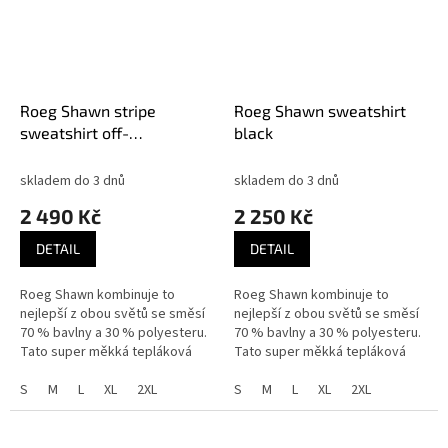
Roeg Shawn stripe
Roeg Shawn sweatshirt
sweatshirt off-
black
white/black
skladem do 3 dnů
skladem do 3 dnů
2 490 Kč
2 250 Kč
DETAIL
DETAIL
Roeg Shawn kombinuje to
Roeg Shawn kombinuje to
nejlepší z obou světů se směsí
nejlepší z obou světů se směsí
70 % bavlny a 30 % polyesteru.
70 % bavlny a 30 % polyesteru.
Tato super měkká tepláková
Tato super měkká tepláková
tkanina je ideální pro
tkanina je ideální pro
každodenní nošení a zároveň
S
M
L
XL
2XL
každodenní nošení a zároveň
S
M
L
XL
2XL
poskytuje...
poskytuje...