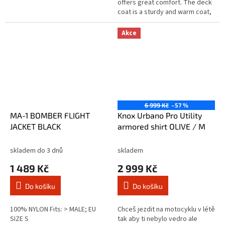
offers great comfort. The deck
coat is a sturdy and warm coat,
50% wool and 50% viscose,
which was first worn by...
Akce
6 999 Kč
–57 %
MA-1 BOMBER FLIGHT
Knox Urbano Pro Utility
JACKET BLACK
armored shirt OLIVE / M
skladem do 3 dnů
skladem
1 489 Kč
2 999 Kč
Do košíku
Do košíku
100% NYLON Fits: > MALE; EU
Chceš jezdit na motocyklu v létě
SIZE S
tak aby ti nebylo vedro ale