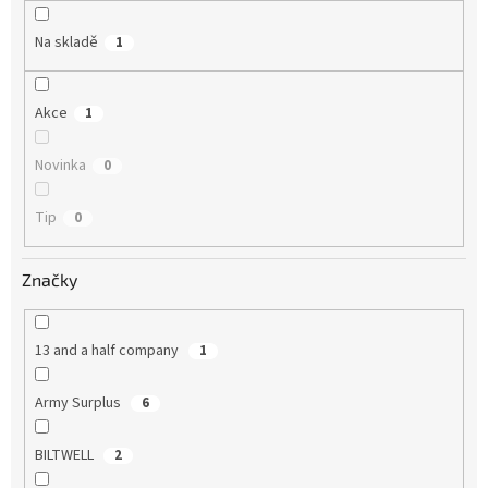
ů
Na skladě
1
Akce
1
Novinka
0
Tip
0
Značky
13 and a half company
1
Army Surplus
6
BILTWELL
2