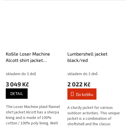
Košile Loser Machine
Lumbershell jacket
Alcott shirt jacket
black/red
black/white
skladem do 3 dnů
skladem do 3 dnů
3 049 Kč
2 022 Kč
DETAIL
Do košíku
The Loser Machine plaid flannel
A sturdy jacket for various
shirt jacket Alcott has a sherpa
outdoor activities. This unique
lining and is made of 100%
jacket is a combination of
cotton / 100% poly lining. Welt
shoftshell and the classic
pockets at the waist and chest