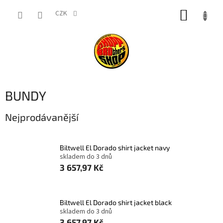
Přejít
NÁKUP
na
CZK
obsah
KOŠÍK
BUNDY
Nejprodávanější
Biltwell El Dorado shirt jacket navy
skladem do 3 dnů
3 657,97 Kč
Biltwell El Dorado shirt jacket black
skladem do 3 dnů
3 657,97 Kč