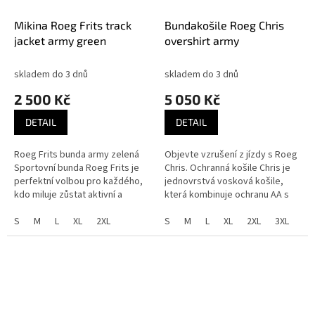
Mikina Roeg Frits track
Bundakošile Roeg Chris
jacket army green
overshirt army
skladem do 3 dnů
skladem do 3 dnů
2 500 Kč
5 050 Kč
DETAIL
DETAIL
Roeg Frits bunda army zelená
Objevte vzrušení z jízdy s Roeg
Sportovní bunda Roeg Frits je
Chris. Ochranná košile Chris je
perfektní volbou pro každého,
jednovrstvá vosková košile,
kdo miluje zůstat aktivní a
která kombinuje ochranu AA s
stylový. Tato bunda je vyrobena
maximálním pohodlím. Vlastní
z prodyšné a odolné...
S
M
L
XL
2XL
vnější tkanina RQ,...
S
M
L
XL
2XL
3XL