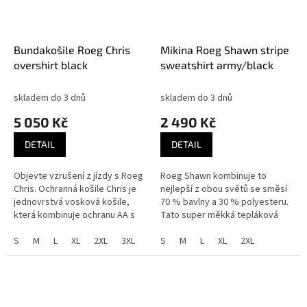
Bundakošile Roeg Chris
Mikina Roeg Shawn stripe
overshirt black
sweatshirt army/black
skladem do 3 dnů
skladem do 3 dnů
5 050 Kč
2 490 Kč
DETAIL
DETAIL
Objevte vzrušení z jízdy s Roeg
Roeg Shawn kombinuje to
Chris. Ochranná košile Chris je
nejlepší z obou světů se směsí
jednovrstvá vosková košile,
70 % bavlny a 30 % polyesteru.
která kombinuje ochranu AA s
Tato super měkká tepláková
maximálním pohodlím. Vlastní
tkanina je ideální pro
vnější tkanina RQ,...
S
M
L
XL
2XL
3XL
každodenní nošení a zároveň
S
M
L
XL
2XL
poskytuje...