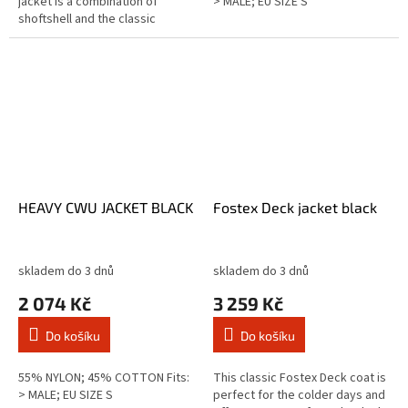
jacket is a combination of
> MALE; EU SIZE S
shoftshell and the classic
lumberjack shirt. Made of 100%
cotton on the top and the
bottom...
HEAVY CWU JACKET BLACK
Fostex Deck jacket black
skladem do 3 dnů
skladem do 3 dnů
2 074 Kč
3 259 Kč
Do košíku
Do košíku
55% NYLON; 45% COTTON Fits:
This classic Fostex Deck coat is
> MALE; EU SIZE S
perfect for the colder days and