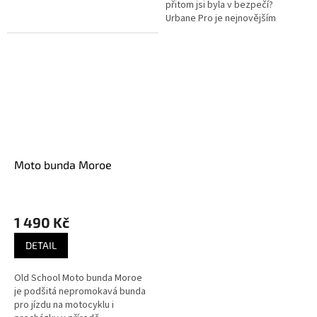
přitom jsi byla v bezpečí?
Urbane Pro je nejnovějším
přírůstkem od Knox, ale
tentokrát s přidanou odolností
proti...
Moto bunda Moroe
1 490 Kč
DETAIL
Old School Moto bunda Moroe
je podšitá nepromokavá bunda
pro jízdu na motocyklu i