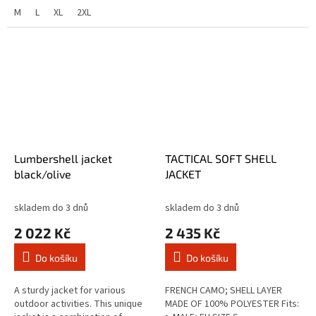
lumberjack shirt. Made of 100%
pockets with flaps....
M
L
XL
2XL
cotton on the top and the
bottom...
Lumbershell jacket
TACTICAL SOFT SHELL
black/olive
JACKET
skladem do 3 dnů
skladem do 3 dnů
2 022 Kč
2 435 Kč
Do košíku
Do košíku
A sturdy jacket for various
FRENCH CAMO; SHELL LAYER
outdoor activities. This unique
MADE OF 100% POLYESTER Fits: