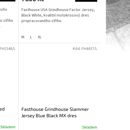
ufio
Fasthouse USA Grindhouse Factor Jersey,
Black White, kvalitní motokrosový dres
 střihu
propracovaného střihu.
.
M
L
XL
FH1548/L
Kód:
FH4437/L
led
Fasthouse Grindhouse Slammer
Jersey Blue Black MX dres
Skladem
Skladem