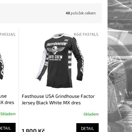
48
položek celkem
FH5324/L
Kód:
FH3741/L
use
Fasthouse USA Grindhouse Factor
MX dres
Jersey Black White MX dres
Skladem
Skladem
DETAIL
DETAIL
1 800 Kč