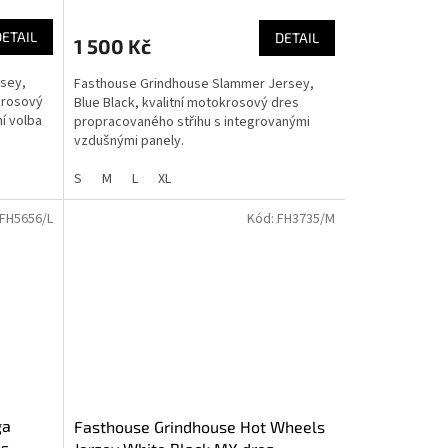
DETAIL
DETAIL
1 500 Kč
rsey,
Fasthouse Grindhouse Slammer Jersey,
krosový
Blue Black, kvalitní motokrosový dres
í volba
propracovaného střihu s integrovanými
vzdušnými panely.
S
M
L
XL
FH5656/L
Kód:
FH3735/M
ga
Fasthouse Grindhouse Hot Wheels
es