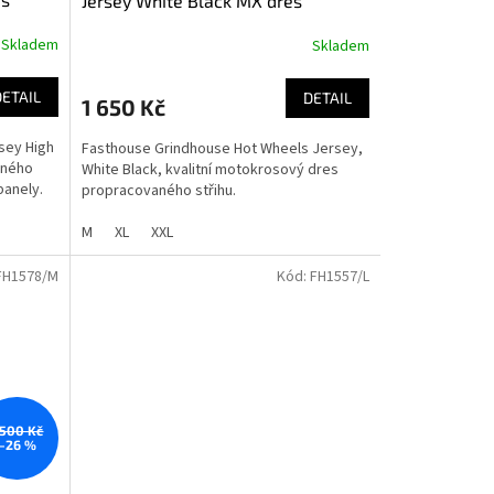
Jersey White Black MX dres
Skladem
Skladem
DETAIL
DETAIL
1 650 Kč
sey High
Fasthouse Grindhouse Hot Wheels Jersey,
aného
White Black, kvalitní motokrosový dres
panely.
propracovaného střihu.
M
XL
XXL
FH1578/M
Kód:
FH1557/L
 500 Kč
–26 %