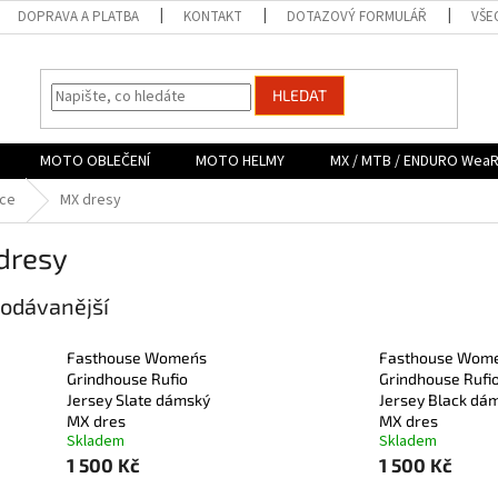
DOPRAVA A PLATBA
KONTAKT
DOTAZOVÝ FORMULÁŘ
VŠE
HLEDAT
MOTO OBLEČENÍ
MOTO HELMY
MX / MTB / ENDURO Wea
dce
MX dresy
dresy
odávanější
Fasthouse Women´s
Fasthouse Wome
Grindhouse Rufio
Grindhouse Rufi
Jersey Slate dámský
Jersey Black dá
MX dres
MX dres
Skladem
Skladem
1 500 Kč
1 500 Kč