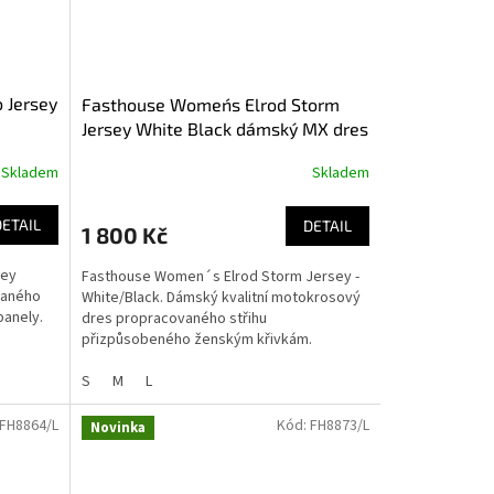
 Jersey
Fasthouse Women´s Elrod Storm
Jersey White Black dámský MX dres
Skladem
Skladem
DETAIL
DETAIL
1 800 Kč
sey
Fasthouse Women´s Elrod Storm Jersey -
vaného
White/Black. Dámský kvalitní motokrosový
panely.
dres propracovaného střihu
přizpůsobeného ženským křivkám.
S
M
L
FH8864/L
Kód:
FH8873/L
Novinka