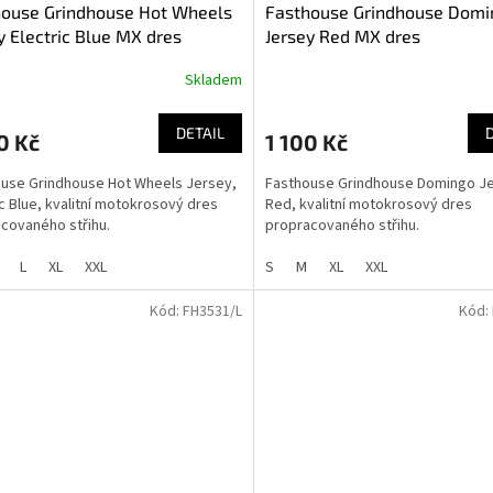
house Grindhouse Hot Wheels
Fasthouse Grindhouse Domi
y Electric Blue MX dres
Jersey Red MX dres
Skladem
DETAIL
0 Kč
1 100 Kč
use Grindhouse Hot Wheels Jersey,
Fasthouse Grindhouse Domingo Je
ic Blue, kvalitní motokrosový dres
Red, kvalitní motokrosový dres
covaného střihu.
propracovaného střihu.
L
XL
XXL
S
M
XL
XXL
Kód:
FH3531/L
Kód: