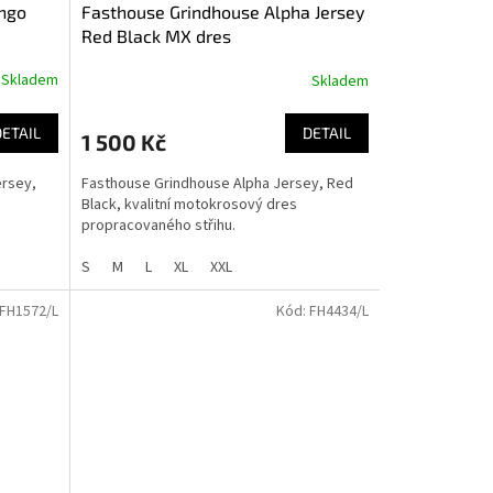
ngo
Fasthouse Grindhouse Alpha Jersey
Red Black MX dres
Skladem
Skladem
DETAIL
DETAIL
1 500 Kč
rsey,
Fasthouse Grindhouse Alpha Jersey, Red
Black, kvalitní motokrosový dres
propracovaného střihu.
S
M
L
XL
XXL
FH1572/L
Kód:
FH4434/L