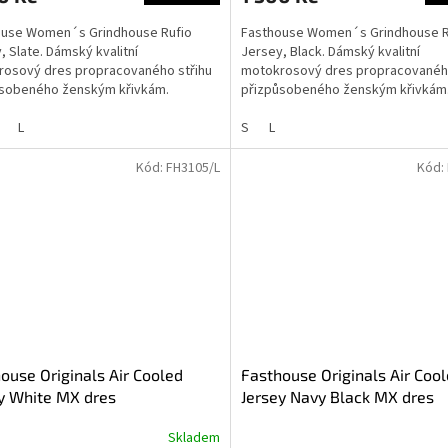
ouse Women´s Grindhouse Rufio
Fasthouse Women´s Grindhouse R
, Slate. Dámský kvalitní
Jersey, Black. Dámský kvalitní
osový dres propracovaného střihu
motokrosový dres propracovaného
ůsobeného ženským křivkám.
přizpůsobeného ženským křivkám
L
S
L
Kód:
FH3105/L
Kód:
ouse Originals Air Cooled
Fasthouse Originals Air Coo
y White MX dres
Jersey Navy Black MX dres
Skladem