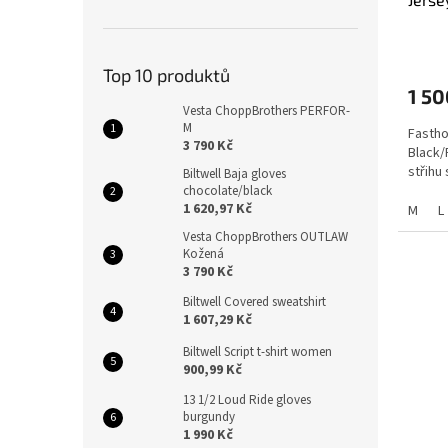
Top 10 produktů
1 50
Vesta ChoppBrothers PERFOR-
M
Fastho
3 790 Kč
Black/
střihu
Biltwell Baja gloves
chocolate/black
1 620,97 Kč
M
L
Vesta ChoppBrothers OUTLAW
Kožená
3 790 Kč
Biltwell Covered sweatshirt
1 607,29 Kč
Biltwell Script t-shirt women
900,99 Kč
13 1/2 Loud Ride gloves
burgundy
1 990 Kč