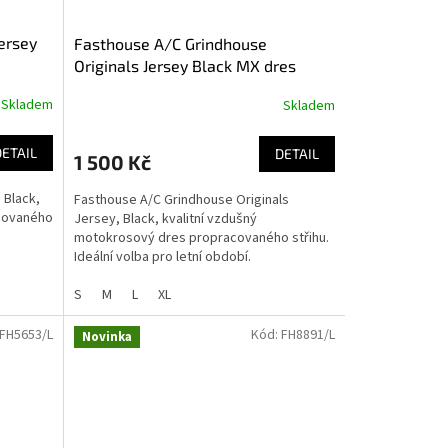
ersey
Fasthouse A/C Grindhouse
Originals Jersey Black MX dres
Skladem
Skladem
DETAIL
DETAIL
1 500 Kč
 Black,
Fasthouse A/C Grindhouse Originals
acovaného
Jersey, Black, kvalitní vzdušný
motokrosový dres propracovaného střihu.
Ideální volba pro letní období.
S
M
L
XL
FH5653/L
Kód:
FH8891/L
Novinka