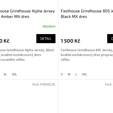
ouse Grindhouse Alpha Jersey
Fasthouse Grindhouse 805 J
k Amber MX dres
Black MX dres
Skladem
DETAIL
0 Kč
1 500 Kč
use Grindhouse Alpha Jersey, Black
Fasthouse Grindhouse 805 Jersey,
 kvalitní motokrosový dres
kvalitní motokrosový dres propr
covaného střihu.
střihu.
XL
XXL
S
M
L
XXL
Kód:
FH6302/XL
Kód: