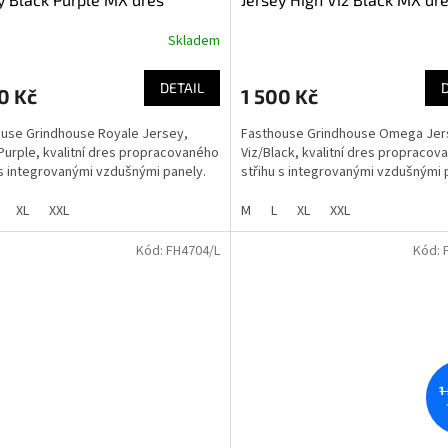
Skladem
DETAIL
0 Kč
1 500 Kč
use Grindhouse Royale Jersey,
Fasthouse Grindhouse Omega Jer
Purple, kvalitní dres propracovaného
Viz/Black, kvalitní dres propracov
 s integrovanými vzdušnými panely.
střihu s integrovanými vzdušnými 
XL
XXL
M
L
XL
XXL
Kód:
FH4704/L
Kód:
1