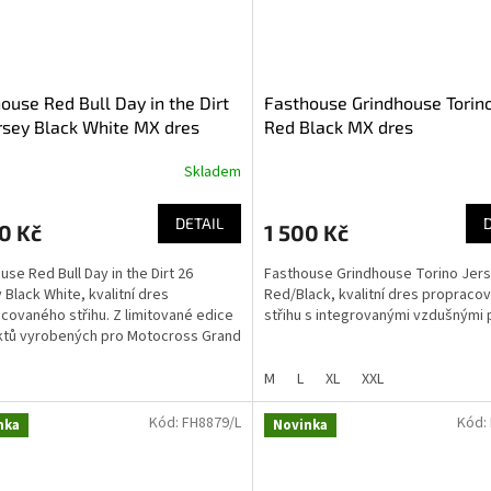
ouse Red Bull Day in the Dirt
Fasthouse Grindhouse Torino
rsey Black White MX dres
Red Black MX dres
Skladem
DETAIL
0 Kč
1 500 Kč
use Red Bull Day in the Dirt 26
Fasthouse Grindhouse Torino Jer
 Black White, kvalitní dres
Red/Black, kvalitní dres propraco
covaného střihu. Z limitované edice
střihu s integrovanými vzdušnými 
tů vyrobených pro Motocross Grand
d Bull Day in...
M
L
XL
XXL
Kód:
FH8879/L
Kód:
nka
Novinka