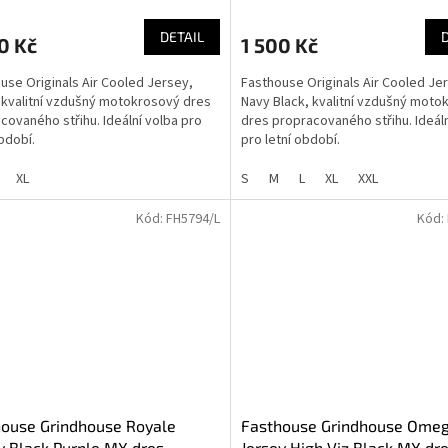
DETAIL
0 Kč
1 500 Kč
use Originals Air Cooled Jersey,
Fasthouse Originals Air Cooled Je
 kvalitní vzdušný motokrosový dres
Navy Black, kvalitní vzdušný moto
covaného střihu. Ideální volba pro
dres propracovaného střihu. Ideáln
období.
pro letní období.
XL
S
M
L
XL
XXL
Kód:
FH5794/L
Kód:
ouse Grindhouse Royale
Fasthouse Grindhouse Ome
y Black Purple MX dres
Jersey High Viz Black MX dr