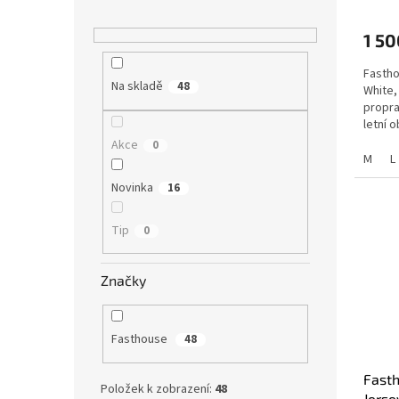
1 50
Fastho
Na skladě
48
White,
propra
letní 
Akce
0
M
L
Novinka
16
Tip
0
Značky
Fasthouse
48
Fasth
Položek k zobrazení:
48
Jerse