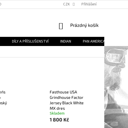
OBECNÉ OBCHODNÍ PODMÍNKY (VOP)
CZK
PODMÍNKY OCHRANY OSOBNÍCH ÚDA
Přihlášení
NÁKUPNÍ
Prázdný košík
KOŠÍK
R
DÍLY A PŘÍSLUŠENSTVÍ
INDIAN
PAN AMERICA
DÍLY 
n´s
Fasthouse USA
o
Grindhouse Factor
mský
Jersey Black White
MX dres
Skladem
1 800 Kč