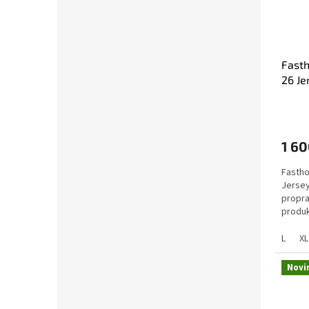
Fasth
26 Je
1 60
Fastho
Jersey
propra
produk
Prix Re
L
XL
Novi