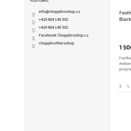
info
@
choppbroshop.cz
Fasth
Blac
+420 604 140 302
+420 604 140 302
Facebook Choppbroshop.cz
choppbrothersshop
1 50
Fastho
Amber,
propra
S
L