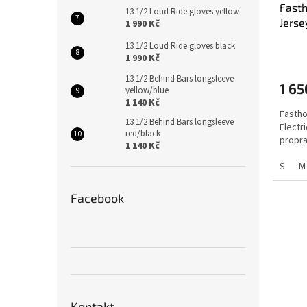
Fast
13 1/2 Loud Ride gloves yellow
Jerse
1 990 Kč
13 1/2 Loud Ride gloves black
1 990 Kč
13 1/2 Behind Bars longsleeve
1 65
yellow/blue
1 140 Kč
Fastho
13 1/2 Behind Bars longsleeve
Electr
red/black
propra
1 140 Kč
S
M
Facebook
Kontakt