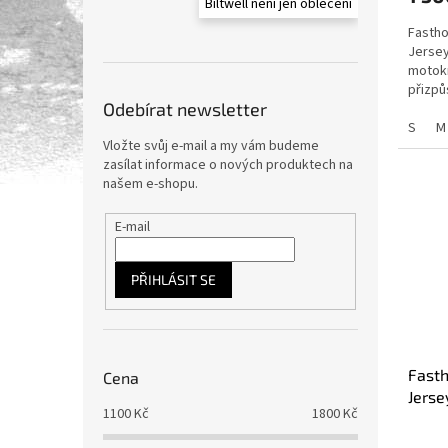
Biltwell není jen oblečení
Fasth
Jersey
motokr
přizp
Odebírat newsletter
S
M
Vložte svůj e-mail a my vám budeme
zasílat informace o nových produktech na
našem e-shopu.
E-mail
PŘIHLÁSIT SE
Fasth
Cena
Jerse
1100
Kč
1800
Kč