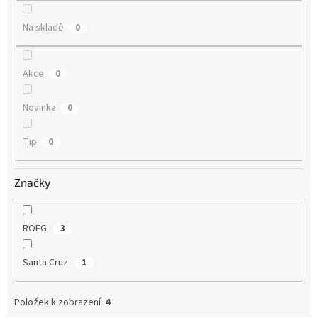
ů
Na skladě
0
Akce
0
Novinka
0
Tip
0
Značky
ROEG
3
Santa Cruz
1
Položek k zobrazení:
4