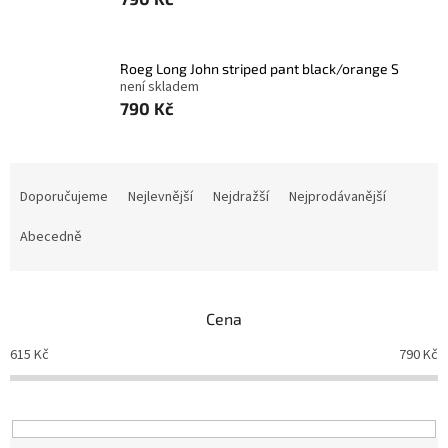
Roeg Long John striped pant black/orange S
není skladem
790 Kč
Ř
a
Doporučujeme
Nejlevnější
Nejdražší
Nejprodávanější
z
e
Abecedně
n
í
p
Cena
r
o
615
Kč
790
Kč
d
u
k
t