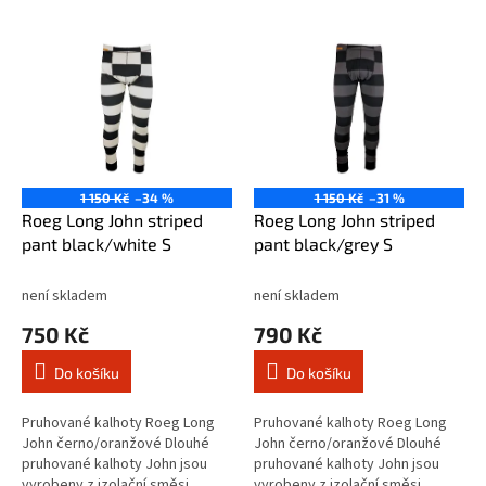
V
ý
p
i
s
p
r
o
1 150 Kč
–34 %
1 150 Kč
–31 %
d
Roeg Long John striped
Roeg Long John striped
u
pant black/white S
pant black/grey S
k
t
není skladem
není skladem
ů
750 Kč
790 Kč
Do košíku
Do košíku
Pruhované kalhoty Roeg Long
Pruhované kalhoty Roeg Long
John černo/oranžové Dlouhé
John černo/oranžové Dlouhé
pruhované kalhoty John jsou
pruhované kalhoty John jsou
vyrobeny z izolační směsi
vyrobeny z izolační směsi