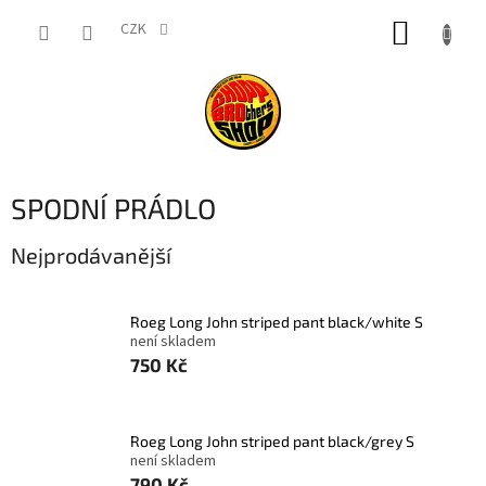
Přejít
NÁKUP
na
CZK
obsah
KOŠÍK
SPODNÍ PRÁDLO
Nejprodávanější
Roeg Long John striped pant black/white S
není skladem
750 Kč
Roeg Long John striped pant black/grey S
není skladem
790 Kč