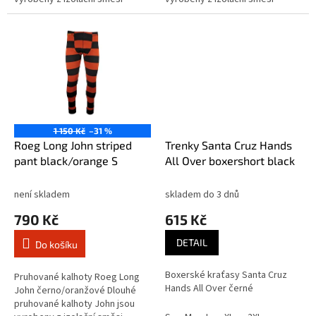
česané bavlny, která je
česané bavlny, která je
prodyšná pro extra pohodlí
prodyšná pro extra pohodlí
během dlouhých a...
během dlouhých a...
1 150 Kč
–31 %
Roeg Long John striped
Trenky Santa Cruz Hands
pant black/orange S
All Over boxershort black
není skladem
skladem do 3 dnů
790 Kč
615 Kč
DETAIL
Do košíku
Boxerské kraťasy Santa Cruz
Pruhované kalhoty Roeg Long
Hands All Over černé
John černo/oranžové Dlouhé
pruhované kalhoty John jsou