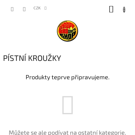
Přejít
NÁKUP
na
CZK
obsah
KOŠÍK
PÍSTNÍ KROUŽKY
Produkty teprve připravujeme.
Můžete se ale podívat na ostatní kategorie.