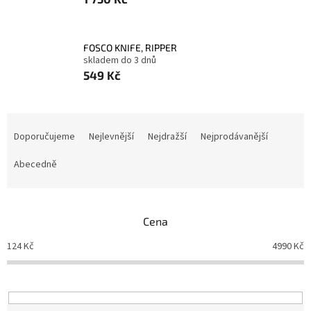
FOSCO KNIFE, RIPPER
skladem do 3 dnů
549 Kč
Ř
a
Doporučujeme
Nejlevnější
Nejdražší
Nejprodávanější
z
e
Abecedně
n
í
p
Cena
r
o
124
Kč
4990
Kč
d
u
k
t