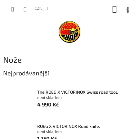
Přejít
NÁKUP
na
CZK
obsah
KOŠÍK
Nože
Nejprodávanější
The ROEG X VICTORINOX Swiss road tool.
není skladem
4 990 Kč
ROEG X VICTORINOX Road knife.
není skladem
1 750 Kč