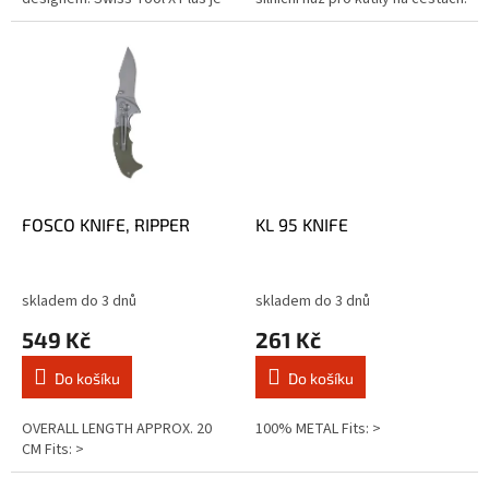
celá sada nástrojů elegantně
Nikdy nevíte, co vás na silnici
zabalená do jediného...
potká, ale víte, že vy...
FOSCO KNIFE, RIPPER
KL 95 KNIFE
skladem do 3 dnů
skladem do 3 dnů
549 Kč
261 Kč
Do košíku
Do košíku
OVERALL LENGTH APPROX. 20
100% METAL Fits: >
CM Fits: >