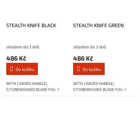
STEALTH KNIFE BLACK
STEALTH KNIFE GREEN
skladem do 3 dnů
skladem do 3 dnů
486 Kč
486 Kč
Do košíku
Do košíku
WITH CARVED HANDLE;
WITH CARVED HANDLE;
STONEWASHED BLADE Fits: >
STONEWASHED BLADE Fits: >