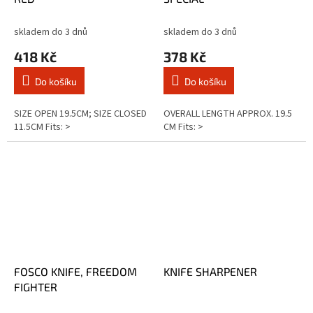
skladem do 3 dnů
skladem do 3 dnů
418 Kč
378 Kč
Do košíku
Do košíku
SIZE OPEN 19.5CM; SIZE CLOSED
OVERALL LENGTH APPROX. 19.5
11.5CM Fits: >
CM Fits: >
FOSCO KNIFE, FREEDOM
KNIFE SHARPENER
FIGHTER