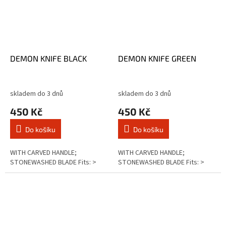
DEMON KNIFE BLACK
DEMON KNIFE GREEN
skladem do 3 dnů
skladem do 3 dnů
450 Kč
450 Kč
Do košíku
Do košíku
WITH CARVED HANDLE;
WITH CARVED HANDLE;
STONEWASHED BLADE Fits: >
STONEWASHED BLADE Fits: >