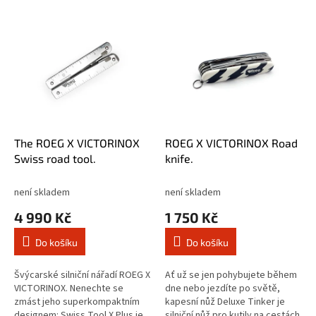
V
ý
p
i
s
p
r
o
d
The ROEG X VICTORINOX
ROEG X VICTORINOX Road
u
Swiss road tool.
knife.
k
t
není skladem
není skladem
ů
4 990 Kč
1 750 Kč
Do košíku
Do košíku
Švýcarské silniční nářadí ROEG X
Ať už se jen pohybujete během
VICTORINOX. Nenechte se
dne nebo jezdíte po světě,
zmást jeho superkompaktním
kapesní nůž Deluxe Tinker je
designem: Swiss Tool X Plus je
silniční nůž pro kutily na cestách.