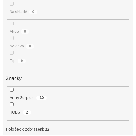
ů
Na skladě
0
Akce
0
Novinka
0
Tip
0
Značky
Army Surplus
20
ROEG
2
Položek k zobrazení:
22