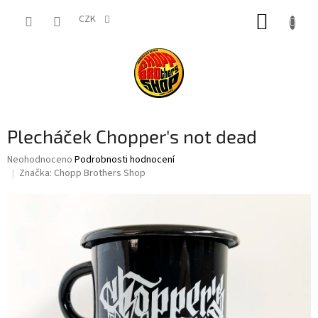
Přejít
NÁKUP
na
CZK
obsah
KOŠÍK
Plecháček Chopper's not dead
Průměrné
Neohodnoceno
Podrobnosti hodnocení
hodnocení
Značka:
Chopp Brothers Shop
produktu
je
0,0
z
5
hvězdiček.