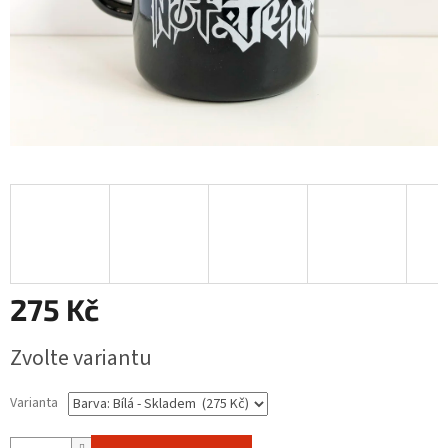
275 Kč
Měrná
Zvolte variantu
cena:
Varianta