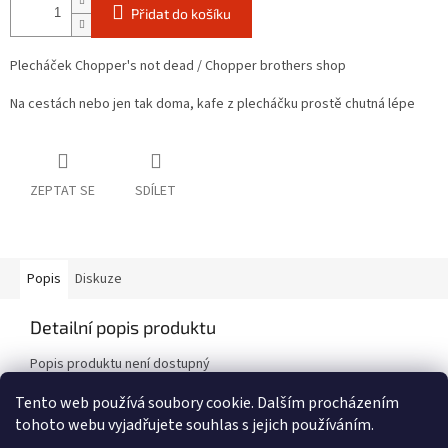
Přidat do košíku
Plecháček Chopper's not dead / Chopper brothers shop
Na cestách nebo jen tak doma, kafe z plecháčku prostě chutná lépe
ZEPTAT SE
SDÍLET
Popis
Diskuze
Detailní popis produktu
Popis produktu není dostupný
Tento web používá soubory cookie. Dalším procházením
tohoto webu vyjadřujete souhlas s jejich používáním.
Z