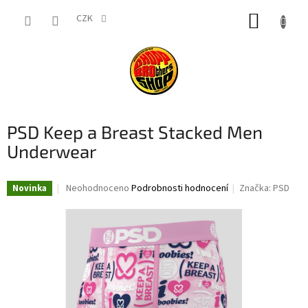
Přejít
NÁKUP
na
CZK
obsah
KOŠÍK
PSD Keep a Breast Stacked Men
Underwear
Průměrné
Neohodnoceno
Podrobnosti hodnocení
Značka:
PSD
Novinka
hodnocení
produktu
je
0,0
z
5
hvězdiček.