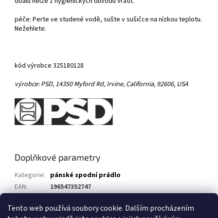
obalu nelze z hygienických důvodů vrátit.
péče: Perte ve studené vodě, sušte v sušičce na nízkou teplotu.
Nežehlete.
kód výrobce 325180128
výrobce:
PSD,
14350 Myford Rd,
Irvine, California, 92606, USA
Doplňkové parametry
Kategorie
:
pánské spodní prádlo
EAN
:
196547352747
Typ
:
balení 1 ks
Tento web používá soubory cookie. Dalším procházením