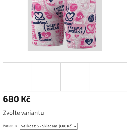
680 Kč
Měrná
Zvolte variantu
cena:
Varianta