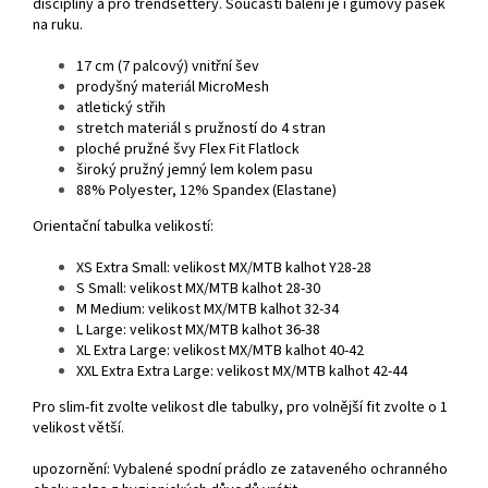
disciplíny a pro trendsettery. Součástí balení je i gumový pásek
na ruku.
17 cm (7 palcový) vnitřní šev
prodyšný materiál MicroMesh
atletický střih
stretch materiál s pružností do 4 stran
ploché pružné švy Flex Fit Flatlock
široký pružný jemný lem kolem pasu
88% Polyester, 12% Spandex (Elastane)
Orientační tabulka velikostí:
XS Extra Small: velikost MX/MTB kalhot Y28-28
S Small: velikost MX/MTB kalhot 28-30
M Medium: velikost MX/MTB kalhot 32-34
L Large: velikost MX/MTB kalhot 36-38
XL Extra Large: velikost MX/MTB kalhot 40-42
XXL Extra Extra Large: velikost MX/MTB kalhot 42-44
Pro slim-fit zvolte velikost dle tabulky, pro volnější fit zvolte o 1
velikost větší.
upozornění: Vybalené spodní prádlo ze zataveného ochranného