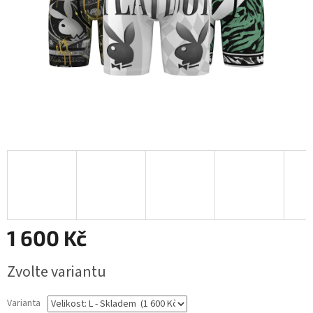
1 600 Kč
Měrná
Zvolte variantu
cena:
Varianta