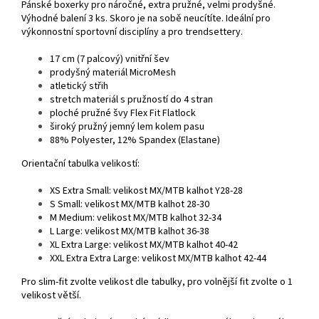
Pánské boxerky pro náročné, extra pružné, velmi prodyšné.
Výhodné balení 3 ks.
Skoro je na sobě neucítíte. Ideální pro
výkonnostní sportovní disciplíny a pro trendsettery.
17 cm (7 palcový) vnitřní šev
prodyšný materiál MicroMesh
atletický střih
stretch materiál s pružností do 4 stran
ploché pružné švy Flex Fit Flatlock
široký pružný jemný lem kolem pasu
88% Polyester, 12% Spandex (Elastane)
Orientační tabulka velikostí:
XS Extra Small: velikost MX/MTB kalhot Y28-28
S Small: velikost MX/MTB kalhot 28-30
M Medium: velikost MX/MTB kalhot 32-34
L Large: velikost MX/MTB kalhot 36-38
XL Extra Large: velikost MX/MTB kalhot 40-42
XXL Extra Extra Large: velikost MX/MTB kalhot 42-44
Pro slim-fit zvolte velikost dle tabulky, pro volnější fit zvolte o 1
velikost větší.