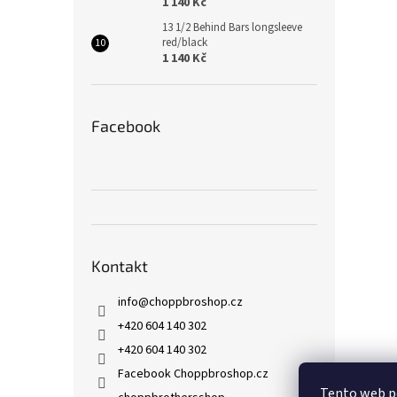
1 140 Kč
13 1/2 Behind Bars longsleeve
red/black
1 140 Kč
Facebook
Kontakt
info
@
choppbroshop.cz
+420 604 140 302
+420 604 140 302
Facebook Choppbroshop.cz
Tento web p