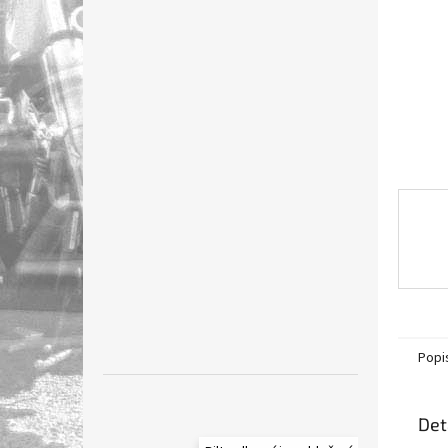
n
e
l
Popi
Det