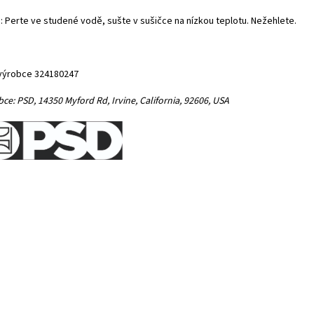
: Perte ve studené vodě, sušte v sušičce na nízkou teplotu. Nežehlete.
výrobce 324180247
bce:
PSD,
14350 Myford Rd,
Irvine, California, 92606, USA