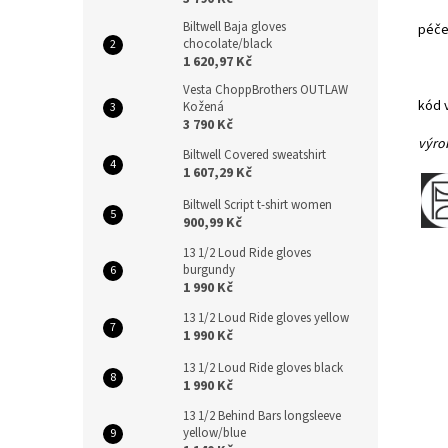
Biltwell Baja gloves
péče
chocolate/black
1 620,97 Kč
Vesta ChoppBrothers OUTLAW
kód 
Kožená
3 790 Kč
výro
Biltwell Covered sweatshirt
1 607,29 Kč
Biltwell Script t-shirt women
900,99 Kč
13 1/2 Loud Ride gloves
burgundy
1 990 Kč
13 1/2 Loud Ride gloves yellow
1 990 Kč
13 1/2 Loud Ride gloves black
1 990 Kč
13 1/2 Behind Bars longsleeve
yellow/blue