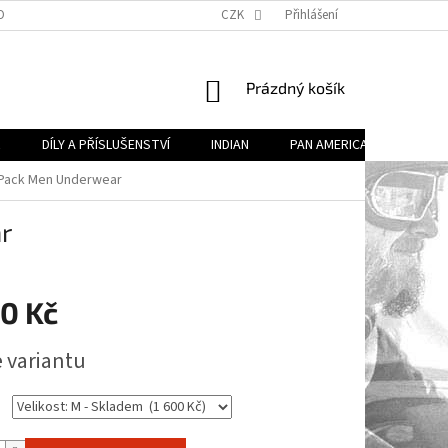
OBECNÉ OBCHODNÍ PODMÍNKY (VOP)
CZK
PODMÍNKY OCHRANY OSOBNÍCH ÚDA
Přihlášení
NÁKUPNÍ
Prázdný košík
KOŠÍK
R
DÍLY A PŘÍSLUŠENSTVÍ
INDIAN
PAN AMERICA
DÍLY 
 Pack Men Underwear
r
00 Kč
e variantu