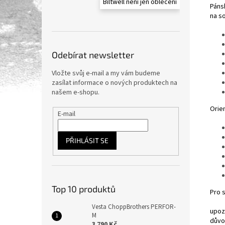
Biltwell není jen oblečení
Páns
na so
Odebírat newsletter
Vložte svůj e-mail a my vám budeme
zasílat informace o nových produktech na
našem e-shopu.
Orien
E-mail
PŘIHLÁSIT SE
Top 10 produktů
Pro s
Vesta ChoppBrothers PERFOR-
upoz
M
důvo
3 790 Kč