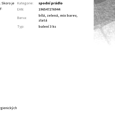
.
Skoro je
Kategorie
:
spodní prádlo
ry.
EAN
:
196547276944
bílá, zelená, mix barev,
Barva
:
zlatá
Typ
:
balení 3 ks
ygienických