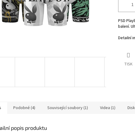
PSD Play
balení. U
Detailní 
TISK
s
Podobné (4)
Související soubory (1)
Videa (1)
Dis
ailní popis produktu