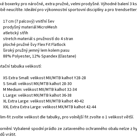
ké boxerky pro náročné, extra pružné, velmi prodyšné. Výhodné balení 3 ks
bě neucítíte. Ideální pro výkonnostní sportovní disciplíny a pro trendsette
17 cm (7 palcový) vnitřní šev
prodyšný materiál MicroMesh
atletický střih
stretch materiál s pružností do 4 stran
ploché pružné švy Flex Fit Flatlock
široký pružný jemný lem kolem pasu
88% Polyester, 12% Spandex (Elastane)
tační tabulka velikostí:
XS Extra Small: velikost MX/MTB kalhot Y28-28
S Small: velikost MX/MTB kalhot 28-30
M Medium: velikost MX/MTB kalhot 32-34
L Large: velikost MX/MTB kalhot 36-38
XL Extra Large: velikost MX/MTB kalhot 40-42
XXL Extra Extra Large: velikost MX/MTB kalhot 42-44
lim-fit zvolte velikost dle tabulky, pro volnější fit zvolte o 1 velikost větší.
ornění: Vybalené spodní prádlo ze zataveného ochranného obalu nelze z h
dů vrátit.