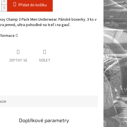
Přidat do košíku
boy Champ 3 Pack Men Underwear. Pánské boxerky. 3 ks v
ltra jemné, ultra pohodlné na trať i na gauč.
informace
ZEPTAT SE
SDÍLET
kuze
Doplňkové parametry