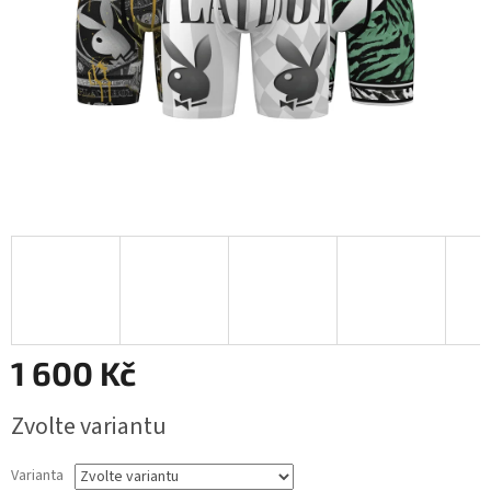
1 600 Kč
Měrná
Zvolte variantu
cena:
Varianta