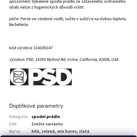
upozornění: Vybalené spodní prádlo ze zataveného ochranného
obalu nelze z hygienických důvodů vrátit.
péče: Perte ve studené vodě, sušte v sušičce na nízkou teplotu.
Nežehlete.
kód výrobce 324180247
výrobce:
PSD,
14350 Myford Rd,
Irvine, California, 92606, USA
Doplňkové parametry
Kategorie
:
spodní prádlo
EAN
:
Zvolte variantu
Barva
:
bílá, zelená, mix barev, zlatá