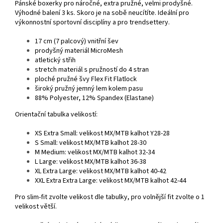
Pánské boxerky pro náročné, extra pružné, velmi prodyšné.
Výhodné balení 3 ks.
Skoro je na sobě neucítíte. Ideální pro
výkonnostní sportovní disciplíny a pro trendsettery.
17 cm (7 palcový) vnitřní šev
prodyšný materiál MicroMesh
atletický střih
stretch materiál s pružností do 4 stran
ploché pružné švy Flex Fit Flatlock
široký pružný jemný lem kolem pasu
88% Polyester, 12% Spandex (Elastane)
Orientační tabulka velikostí:
XS Extra Small: velikost MX/MTB kalhot Y28-28
S Small: velikost MX/MTB kalhot 28-30
M Medium: velikost MX/MTB kalhot 32-34
L Large: velikost MX/MTB kalhot 36-38
XL Extra Large: velikost MX/MTB kalhot 40-42
XXL Extra Extra Large: velikost MX/MTB kalhot 42-44
Pro slim-fit zvolte velikost dle tabulky, pro volnější fit zvolte o 1
velikost větší.