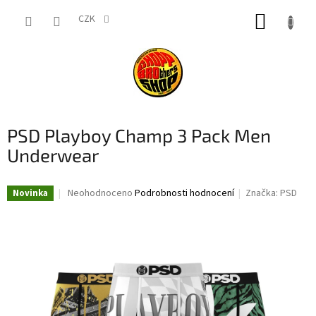
Přejít
NÁKUP
na
CZK
obsah
KOŠÍK
PSD Playboy Champ 3 Pack Men
Underwear
Průměrné
Neohodnoceno
Podrobnosti hodnocení
Značka:
PSD
Novinka
hodnocení
produktu
je
0,0
z
5
hvězdiček.