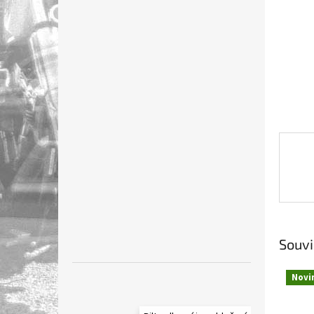
n
e
l
Souvi
Novi