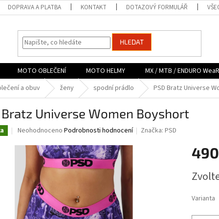
DOPRAVA A PLATBA
KONTAKT
DOTAZOVÝ FORMULÁŘ
VŠE
HLEDAT
MOTO OBLEČENÍ
MOTO HELMY
MX / MTB / ENDURO Wea
lečení a obuv
ženy
spodní prádlo
PSD Bratz Universe W
 Bratz Universe Women Boyshort
Průměrné
Neohodnoceno
Podrobnosti hodnocení
Značka:
PSD
ka
hodnocení
produktu
490
je
0,0
Měrná
Zvolt
z
cena:
5
hvězdiček.
Varianta