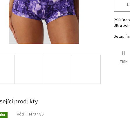
PSD Brat
Ultra po
Detailní 
TISK
sející produkty
Kód:
FH47377/S
nka