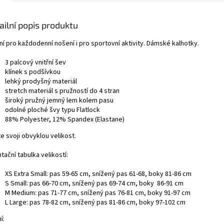
ailní popis produktu
ní pro každodenní nošení i pro sportovní aktivity. Dámské kalhotky.
3 palcový vnitřní šev
klínek s podšívkou
lehký prodyšný materiál
stretch materiál s pružností do 4 stran
široký pružný jemný lem kolem pasu
odolné ploché švy typu Flatlock
88% Polyester, 12% Spandex (Elastane)
e svoji obvyklou velikost.
tační tabulka velikostí:
XS Extra Small: pas 59-65 cm, snížený pas 61-68, boky 81-86 cm
S Small: pas 66-70 cm, snížený pas 69-74 cm, boky 86-91 cm
M Medium: pas 71-77 cm, snížený pas 76-81 cm, boky 91-97 cm
L Large: pas 78-82 cm, snížený pas 81-86 cm, boky 97-102 cm
í: