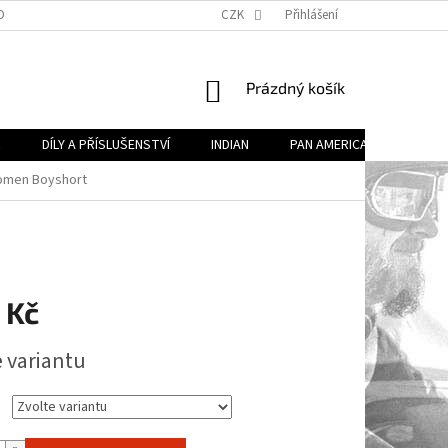
OBECNÉ OBCHODNÍ PODMÍNKY (VOP)
CZK
PODMÍNKY OCHRANY OSOBNÍCH ÚDA
Přihlášení
NÁKUPNÍ
Prázdný košík
KOŠÍK
R
DÍLY A PŘÍSLUŠENSTVÍ
INDIAN
PAN AMERICA
DÍLY 
omen Boyshort
 Kč
e variantu