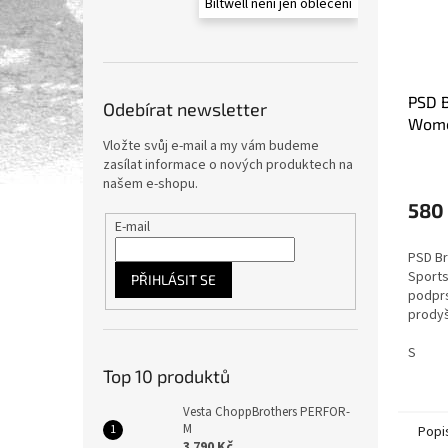
Biltwell není jen oblečení
PSD B
Odebírat newsletter
Wome
Vložte svůj e-mail a my vám budeme
zasílat informace o nových produktech na
našem e-shopu.
580
E-mail
PSD B
Sports
PŘIHLÁSIT SE
podprs
prodyš
S
Top 10 produktů
Vesta ChoppBrothers PERFOR-
M
Popi
3 790 Kč