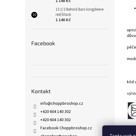
1 140 Kč
13 1/2 Behind Bars longsleeve
red/black
1 140 Kč
upoz
důvo
Facebook
péče
mode
kód 
Kontakt
výro
info
@
choppbroshop.cz
+420 604 140 302
+420 604 140 302
Facebook Choppbroshop.cz