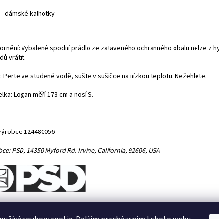
dámské kalhotky
ornění: Vybalené spodní prádlo ze zataveného ochranného obalu nelze z h
dů vrátit.
: Perte ve studené vodě, sušte v sušičce na nízkou teplotu. Nežehlete.
lka: Logan měří 173 cm a nosí S.
výrobce 124480056
bce:
PSD,
14350 Myford Rd,
Irvine, California, 92606, USA