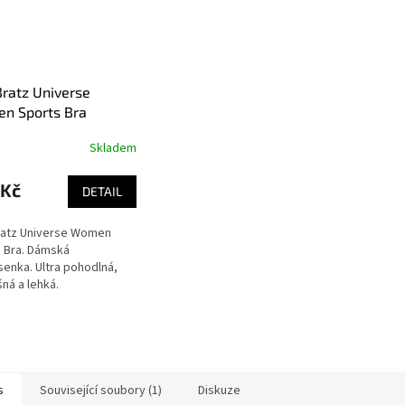
ratz Universe
n Sports Bra
Skladem
 Kč
DETAIL
ratz Universe Women
 Bra. Dámská
enka. Ultra pohodlná,
ná a lehká.
s
Související soubory (1)
Diskuze