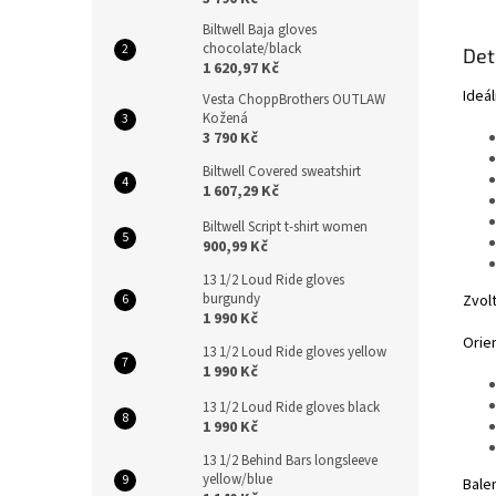
Biltwell Baja gloves
chocolate/black
Det
1 620,97 Kč
Ideál
Vesta ChoppBrothers OUTLAW
Kožená
3 790 Kč
Biltwell Covered sweatshirt
1 607,29 Kč
Biltwell Script t-shirt women
900,99 Kč
13 1/2 Loud Ride gloves
burgundy
Zvolt
1 990 Kč
Orien
13 1/2 Loud Ride gloves yellow
1 990 Kč
13 1/2 Loud Ride gloves black
1 990 Kč
13 1/2 Behind Bars longsleeve
yellow/blue
Balen