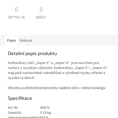
ZEPTAT SE
SDÍLET
Popis
Diskuze
Detailní popis produktu
Karburátory S&S „Super E“ a „Super G“ jsou navrženy pro
motory s vysokým výkonem. Karburátory „Super E“ i „Super G“
mají plně nastavitelné volnoběžné a výměnné trysky střední a
vysoké rychlosti.
Všechny potřebné komponenty najdete níže v online katalogu
Specifikace
Art. Nr.:
45670
Gewicht:
3.18 kg
Verpackungseinheit:
EACH