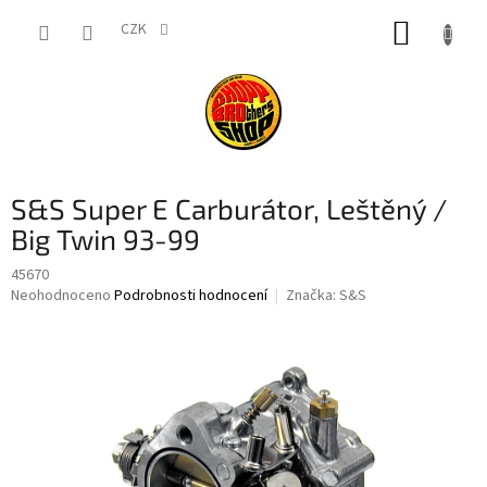
Přejít
NÁKUP
na
CZK
obsah
KOŠÍK
S&S Super E Carburátor, Leštěný /
Big Twin 93-99
45670
Průměrné
Neohodnoceno
Podrobnosti hodnocení
Značka:
S&S
hodnocení
produktu
je
0,0
z
5
hvězdiček.