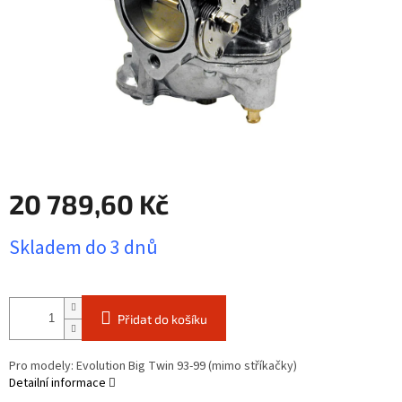
20 789,60 Kč
Měrná
Skladem do 3 dnů
cena:
Přidat do košíku
Pro modely: Evolution Big Twin 93-99 (mimo stříkačky)
Detailní informace