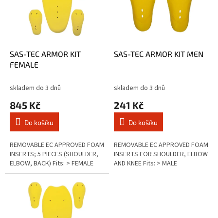
i
d
s
u
p
k
r
t
o
ů
d
SAS-TEC ARMOR KIT
SAS-TEC ARMOR KIT MEN
u
FEMALE
k
t
skladem do 3 dnů
skladem do 3 dnů
ů
845 Kč
241 Kč
Do košíku
Do košíku
REMOVABLE EC APPROVED FOAM
REMOVABLE EC APPROVED FOAM
INSERTS; 5 PIECES (SHOULDER,
INSERTS FOR SHOULDER, ELBOW
ELBOW, BACK) Fits: > FEMALE
AND KNEE Fits: > MALE