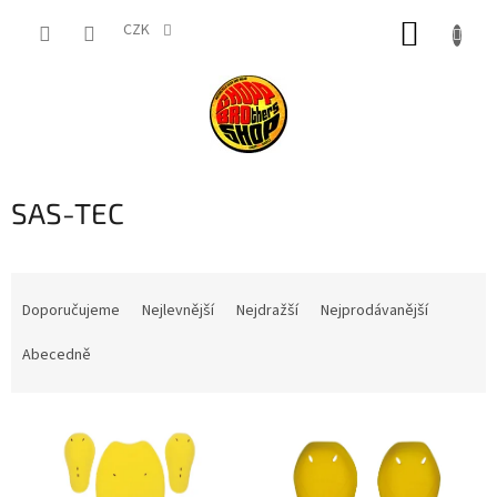
Přejít
NÁKUP
na
CZK
obsah
KOŠÍK
SAS-TEC
Ř
a
Doporučujeme
Nejlevnější
Nejdražší
Nejprodávanější
z
e
Abecedně
n
í
V
p
ý
r
p
o