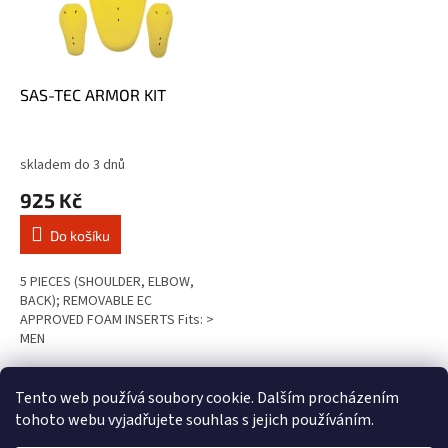
SAS-TEC ARMOR KIT
skladem do 3 dnů
925 Kč
Do košíku
5 PIECES (SHOULDER, ELBOW,
BACK); REMOVABLE EC
APPROVED FOAM INSERTS Fits: >
MEN
3
položek celkem
O
Tento web používá soubory cookie. Dalším procházením
v
tohoto webu vyjadřujete souhlas s jejich používáním.
l
Z