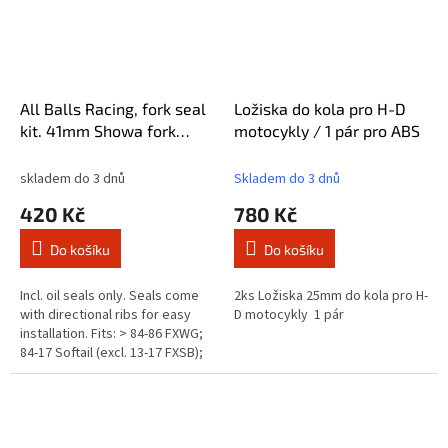
All Balls Racing, fork seal
Ložiska do kola pro H-D
kit. 41mm Showa fork
motocykly / 1 pár pro ABS
tubes
skladem do 3 dnů
Skladem do 3 dnů
420 Kč
780 Kč
Do košíku
Do košíku
Incl. oil seals only. Seals come
2ks Ložiska 25mm do kola pro H-
with directional ribs for easy
D motocykly 1 pár
installation. Fits: > 84-86 FXWG;
84-17 Softail (excl. 13-17 FXSB);
93-05 FXDWG; 12-16 Dyna FLD;
84-13...