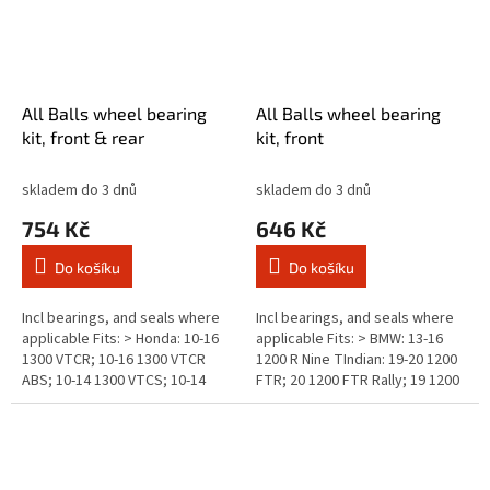
All Balls wheel bearing
All Balls wheel bearing
kit, front & rear
kit, front
skladem do 3 dnů
skladem do 3 dnů
754 Kč
646 Kč
Do košíku
Do košíku
Incl bearings, and seals where
Incl bearings, and seals where
applicable Fits: > Honda: 10-16
applicable Fits: > BMW: 13-16
1300 VTCR; 10-16 1300 VTCR
1200 R Nine TIndian: 19-20 1200
ABS; 10-14 1300 VTCS; 10-14
FTR; 20 1200 FTR Rally; 19 1200
1300 VTCS ABS; 10-12, 13, 14-15
FTR Rally LE; 19 1200 FTR
1300 VTCT; 11-12, 13, 14-15...
SSuzuki: 01, 02-03, 04-05,...