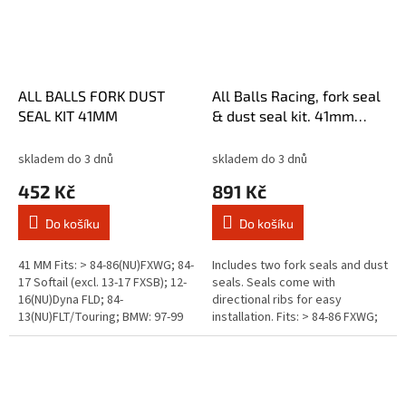
ALL BALLS FORK DUST
All Balls Racing, fork seal
SEAL KIT 41MM
& dust seal kit. 41mm
forks
skladem do 3 dnů
skladem do 3 dnů
452 Kč
891 Kč
Do košíku
Do košíku
41 MM Fits: > 84-86(NU)FXWG; 84-
Includes two fork seals and dust
17 Softail (excl. 13-17 FXSB); 12-
seals. Seals come with
16(NU)Dyna FLD; 84-
directional ribs for easy
13(NU)FLT/Touring; BMW: 97-99
installation. Fits: > 84-86 FXWG;
650 F; 00-07 650 F GS/GS Dakar;
84-17 Softail (excl. 13-17 FXSB);
97-99 650 F ST; 01-04, 99-00...
93-05 FXDWG; 12-16 Dyna...