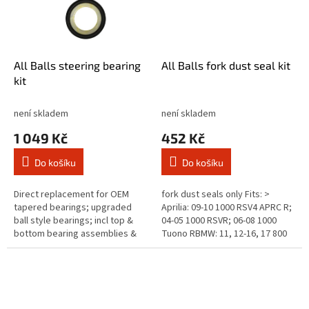
All Balls steering bearing
All Balls fork dust seal kit
kit
není skladem
není skladem
1 049 Kč
452 Kč
Do košíku
Do košíku
Direct replacement for OEM
fork dust seals only Fits: >
tapered bearings; upgraded
Aprilia: 09-10 1000 RSV4 APRC R;
ball style bearings; incl top &
04-05 1000 RSVR; 06-08 1000
bottom bearing assemblies &
Tuono RBMW: 11, 12-16, 17 800
seals Fits: > Indian: 19-20 1200
FGT; 05-14 800 FR; 04-08 800 FS;
FTR; 20 1200 FTR Rally; 19...
04-12, 13 800 FSTDucati:...