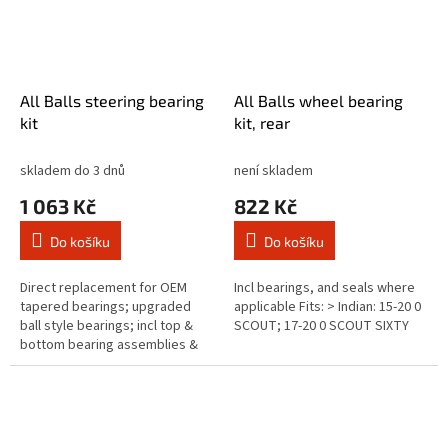
All Balls steering bearing
All Balls wheel bearing
kit
kit, rear
skladem do 3 dnů
není skladem
1 063 Kč
822 Kč
Do košíku
Do košíku
Direct replacement for OEM
Incl bearings, and seals where
tapered bearings; upgraded
applicable Fits: > Indian: 15-20 0
ball style bearings; incl top &
SCOUT; 17-20 0 SCOUT SIXTY
bottom bearing assemblies &
seals Fits: > Indian: 15-20 0
SCOUT; 17-20 0 SCOUT SIXTY