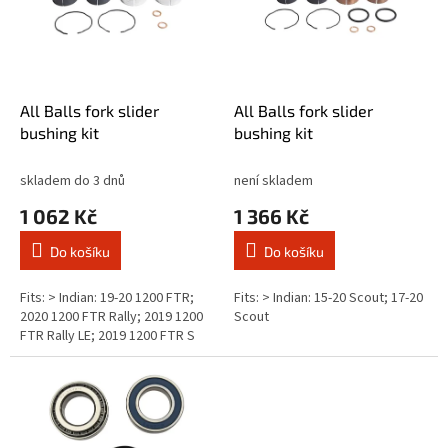
i
d
s
u
p
k
r
t
o
ů
d
All Balls fork slider
All Balls fork slider
u
bushing kit
bushing kit
k
t
skladem do 3 dnů
není skladem
ů
1 062 Kč
1 366 Kč
Do košíku
Do košíku
Fits: > Indian: 19-20 1200 FTR;
Fits: > Indian: 15-20 Scout; 17-20
2020 1200 FTR Rally; 2019 1200
Scout
FTR Rally LE; 2019 1200 FTR S