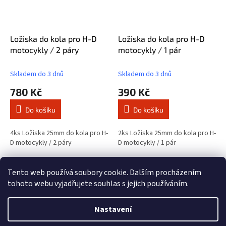
Ložiska do kola pro H-D
Ložiska do kola pro H-D
motocykly / 2 páry
motocykly / 1 pár
Skladem do 3 dnů
Skladem do 3 dnů
780 Kč
390 Kč
Do košíku
Do košíku
4ks Ložiska 25mm do kola pro H-
2ks Ložiska 25mm do kola pro H-
D motocykly / 2 páry
D motocykly / 1 pár
18
položek celkem
O
Tento web používá soubory cookie. Dalším procházením
v
tohoto webu vyjadřujete souhlas s jejich používáním.
l
Z
á
á
Nastavení
d
Vytvořil Shoptet
p
a
a