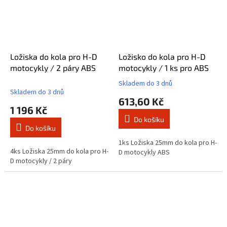
Ložiska do kola pro H-D
Ložisko do kola pro H-D
motocykly / 2 páry ABS
motocykly / 1 ks pro ABS
Skladem do 3 dnů
Průměrné
Skladem do 3 dnů
hodnocení
613,60 Kč
produktu
1 196 Kč
je
Do košíku
5,0
Do košíku
z
5
1ks Ložiska 25mm do kola pro H-
4ks Ložiska 25mm do kola pro H-
hvězdiček.
D motocykly ABS
D motocykly / 2 páry