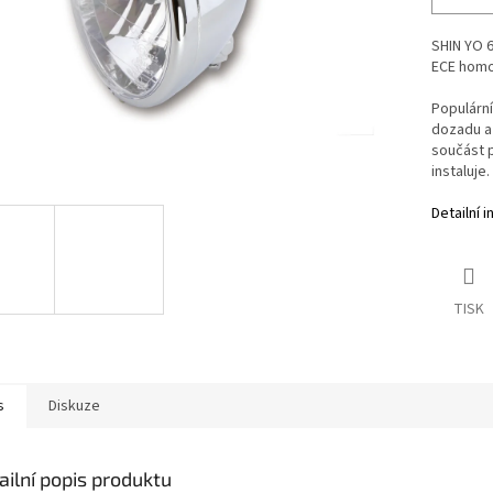
SHIN YO 6
ECE hom
Populární
dozadu a 
součást 
instaluje.
Detailní 
TISK
s
Diskuze
ailní popis produktu