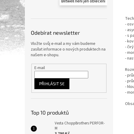
Biltwell není jen oblečení
Tech
- os
- as
Odebírat newsletter
- s 
- ko
Vložte svůj e-mail a my vám budeme
- čir
zasílat informace o nových produktech na
- mo
našem e-shopu.
- nas
E-mail
Rozm
- pr
- pr
PŘIHLÁSIT SE
- hl
- mo
Obsa
Top 10 produktů
Vesta ChoppBrothers PERFOR-
M
3 790 Kč