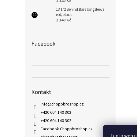
1 140 Kč
13 1/2 Behind Bars longsleeve
red/black
1 140 Kč
Facebook
Kontakt
info
@
choppbroshop.cz
+420 604 140 302
+420 604 140 302
Facebook Choppbroshop.cz
Tento web p