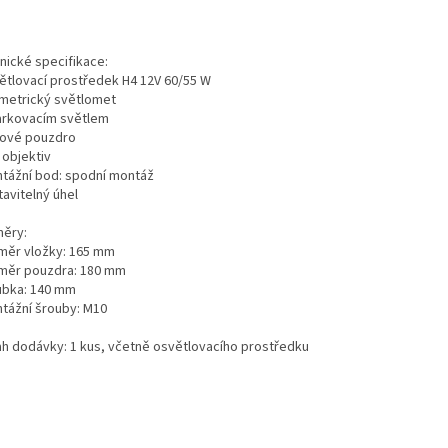
nické specifikace:
větlovací prostředek H4 12V 60/55 W
ymetrický světlomet
parkovacím světlem
vové pouzdro
ý objektiv
ntážní bod: spodní montáž
tavitelný úhel
ěry:
ůměr vložky: 165 mm
ůměr pouzdra: 180 mm
oubka: 140 mm
ntážní šrouby: M10
h dodávky: 1 kus, včetně osvětlovacího prostředku