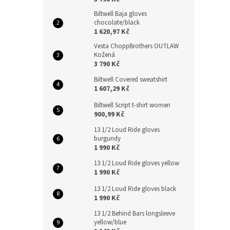
Biltwell Baja gloves
chocolate/black
1 620,97 Kč
Vesta ChoppBrothers OUTLAW
Kožená
3 790 Kč
Biltwell Covered sweatshirt
1 607,29 Kč
Biltwell Script t-shirt women
900,99 Kč
13 1/2 Loud Ride gloves
burgundy
1 990 Kč
13 1/2 Loud Ride gloves yellow
1 990 Kč
13 1/2 Loud Ride gloves black
1 990 Kč
13 1/2 Behind Bars longsleeve
yellow/blue