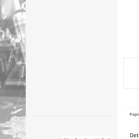
n
e
l
Popi
Det