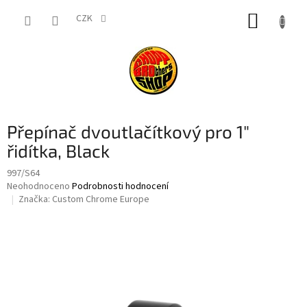
Přejít
NÁKUP
na
CZK
obsah
KOŠÍK
Přepínač dvoutlačítkový pro 1"
řidítka, Black
997/S64
Průměrné
Neohodnoceno
Podrobnosti hodnocení
hodnocení
Značka:
Custom Chrome Europe
produktu
je
0,0
z
5
hvězdiček.