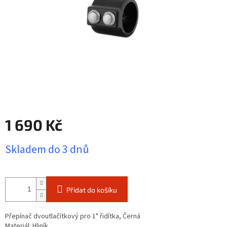
1 690 Kč
Měrná
Skladem do 3 dnů
cena:
Přidat do košíku
Přepínač dvoutlačítkový pro 1" řidítka, Černá
Materiál: Hliník