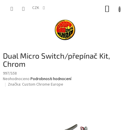
Přejít
NÁKUP
na
CZK
obsah
KOŠÍK
Dual Micro Switch/přepínač Kit,
Chrom
997/S58
Průměrné
Neohodnoceno
Podrobnosti hodnocení
hodnocení
Značka:
Custom Chrome Europe
produktu
je
0,0
z
5
hvězdiček.