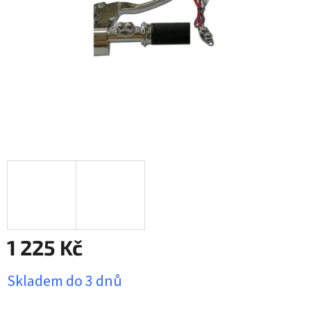
1 225 Kč
Měrná
Skladem do 3 dnů
cena: