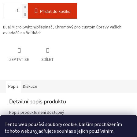
Přidat do košíku
Dual Micro Switch/přepínač, Chromový pro custom úpravy Vašich
ovladačů na řidítkách
ZEPTAT SE
SDÍLET
Popis
Diskuze
Detailní popis produktu
Popis produktu není dostupný
Tento web používá soubory cookie. Dalším procházením
tohoto webu vyjadřujete souhlas s jejich používáním.
Z