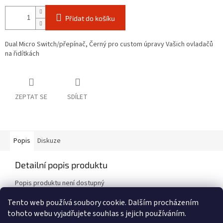
Přidat do košíku
Dual Micro Switch/přepínač, Černý pro custom úpravy Vašich ovladačů
na řidítkách
ZEPTAT SE
SDÍLET
Popis
Diskuze
Detailní popis produktu
Popis produktu není dostupný
Tento web používá soubory cookie. Dalším procházením
tohoto webu vyjadřujete souhlas s jejich používáním.
Z