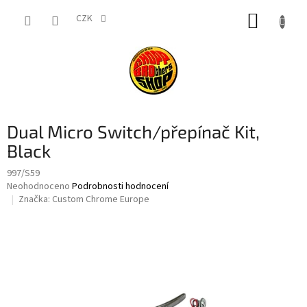
Přejít
NÁKUP
na
CZK
obsah
KOŠÍK
Dual Micro Switch/přepínač Kit,
Black
997/S59
Průměrné
Neohodnoceno
Podrobnosti hodnocení
hodnocení
Značka:
Custom Chrome Europe
produktu
je
0,0
z
5
hvězdiček.