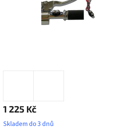
1 225 Kč
Měrná
Skladem do 3 dnů
cena: