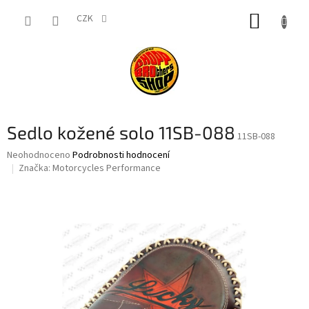
Přejít
NÁKUP
na
CZK
obsah
KOŠÍK
Sedlo kožené solo 11SB-088
11SB-088
Průměrné
Neohodnoceno
Podrobnosti hodnocení
hodnocení
Značka:
Motorcycles Performance
produktu
je
0,0
z
5
hvězdiček.