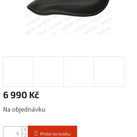
6 990 Kč
Měrná
Na objednávku
cena:
Přidat do košíku