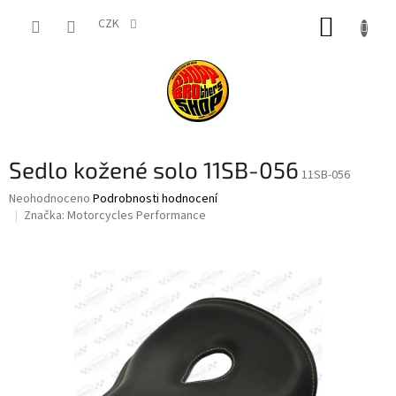
Přejít
NÁKUP
na
CZK
obsah
KOŠÍK
Sedlo kožené solo 11SB-056
11SB-056
Průměrné
Neohodnoceno
Podrobnosti hodnocení
hodnocení
Značka:
Motorcycles Performance
produktu
je
0,0
z
5
hvězdiček.