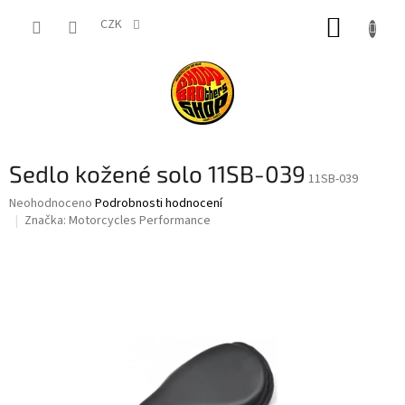
Přejít
NÁKUP
na
CZK
obsah
KOŠÍK
Sedlo kožené solo 11SB-039
11SB-039
Průměrné
Neohodnoceno
Podrobnosti hodnocení
hodnocení
Značka:
Motorcycles Performance
produktu
je
0,0
z
5
hvězdiček.