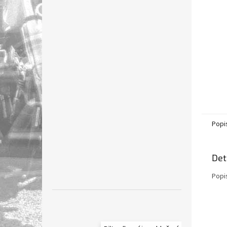
n
e
l
Popi
Det
Popi