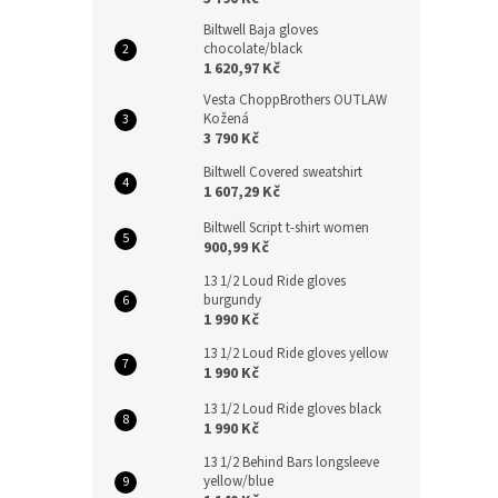
Biltwell Baja gloves
chocolate/black
1 620,97 Kč
Vesta ChoppBrothers OUTLAW
Kožená
3 790 Kč
Biltwell Covered sweatshirt
1 607,29 Kč
Biltwell Script t-shirt women
900,99 Kč
13 1/2 Loud Ride gloves
burgundy
1 990 Kč
13 1/2 Loud Ride gloves yellow
1 990 Kč
13 1/2 Loud Ride gloves black
1 990 Kč
13 1/2 Behind Bars longsleeve
yellow/blue