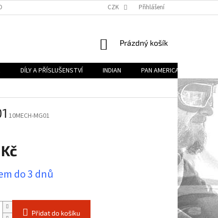
OBECNÉ OBCHODNÍ PODMÍNKY (VOP)
CZK
PODMÍNKY OCHRANY OSOBNÍCH ÚDA
Přihlášení
NÁKUPNÍ
Prázdný košík
KOŠÍK
R
DÍLY A PŘÍSLUŠENSTVÍ
INDIAN
PAN AMERICA
DÍLY 
01
10MECH-MG01
 Kč
em do 3 dnů
Přidat do košíku