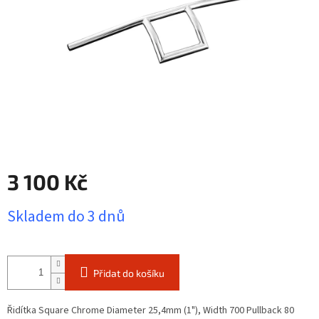
3 100 Kč
Měrná
Skladem do 3 dnů
cena:
Přidat do košíku
Řidítka Square Chrome Diameter 25,4mm (1"), Width 700 Pullback 80