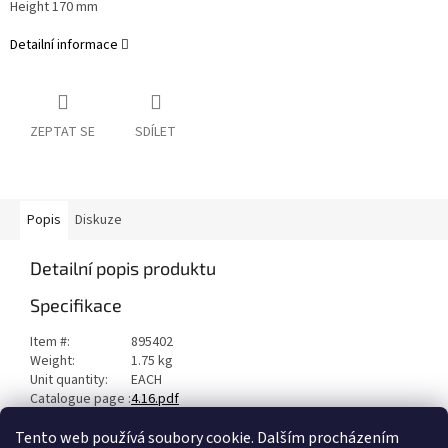
Height 170 mm
Detailní informace
ZEPTAT SE
SDÍLET
Popis
Diskuze
Detailní popis produktu
Specifikace
Item #:
895402
Weight:
1.75 kg
Unit quantity:
EACH
Catalogue page :
4.16.pdf
Manufacturer:
Highway Hawk
Tento web používá soubory cookie. Dalším procházením