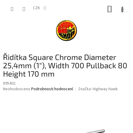
Přejít
NÁKUP
na
CZK
obsah
KOŠÍK
Řidítka Square Chrome Diameter
25,4mm (1"), Width 700 Pullback 80
Height 170 mm
895402
Průměrné
Neohodnoceno
Podrobnosti hodnocení
Značka:
Highway Hawk
hodnocení
produktu
je
0,0
z
5
hvězdiček.