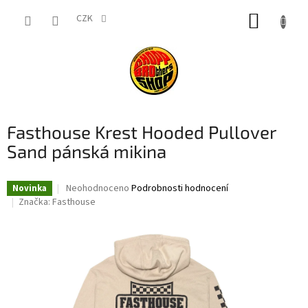
Přejít
NÁKUP
na
CZK
obsah
KOŠÍK
Fasthouse Krest Hooded Pullover
Sand pánská mikina
Průměrné
Neohodnoceno
Podrobnosti hodnocení
Novinka
hodnocení
Značka:
Fasthouse
produktu
je
0,0
z
5
hvězdiček.