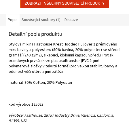
ZOBRAZIT VŠECHNY SOUVISEJÍCÍ PRODUKTY
Popis
Související soubory (1)
Diskuze
Detailní popis produktu
Stylová mikina Fasthouse Krest Hooded Pullover z prémiového
mixu bavlny a polyesteru (80% bavlna, 20% polyester) se střední
gramáží (240 g/m2), s kapucí, klokanní kapsou vpředu. Potisk
brandových prvků skrze plastisoltransfer (PVC či jiné
polymerové složky v tekuté formě) pro velkou stabilitu barvy a
odonost vůči otěru a jiné zátěži.
materiál: 80% Cotton, 20% Polyester
kód výrobce 125023
výrobce: Fasthouse, 28757 Industry Drive, Valencia, California,
91355, USA