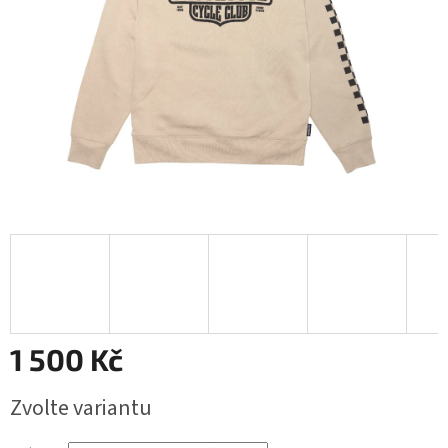
1 500 Kč
Měrná
Zvolte variantu
cena: