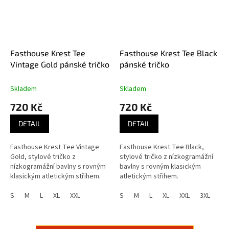
Fasthouse Krest Tee
Fasthouse Krest Tee Black
Vintage Gold pánské tričko
pánské tričko
Skladem
Skladem
720 Kč
720 Kč
DETAIL
DETAIL
Fasthouse Krest Tee Vintage
Fasthouse Krest Tee Black,
Gold, stylové tričko z
stylové tričko z nízkogramážní
nízkogramážní bavlny s rovným
bavlny s rovným klasickým
klasickým atletickým střihem.
atletickým střihem.
S
M
L
XL
XXL
S
M
L
XL
XXL
3XL