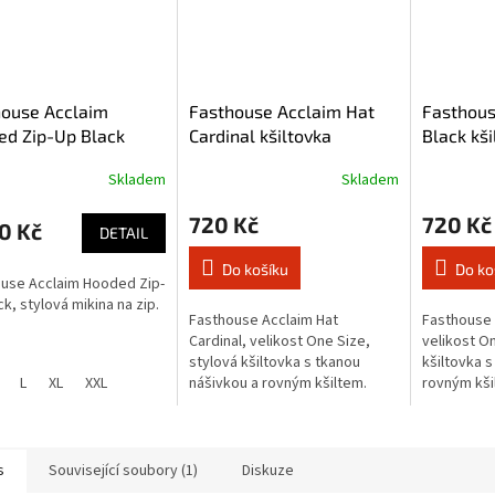
house Acclaim
Fasthouse Acclaim Hat
Fasthous
ed Zip-Up Black
Cardinal kšiltovka
Black kši
á mikina na zip
Skladem
Skladem
720 Kč
720 Kč
0 Kč
DETAIL
Do košíku
Do ko
use Acclaim Hooded Zip-
ck, stylová mikina na zip.
Fasthouse Acclaim Hat
Fasthouse 
Cardinal, velikost One Size,
velikost On
stylová kšiltovka s tkanou
kšiltovka s
L
XL
XXL
nášivkou a rovným kšiltem.
rovným kši
s
Související soubory (1)
Diskuze