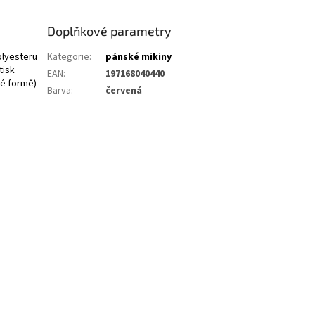
Doplňkové parametry
olyesteru
Kategorie
:
pánské mikiny
tisk
EAN
:
197168040440
té formě)
Barva
:
červená