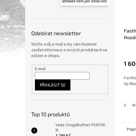
Biltwell není jen oblečení
Fast
Odebírat newsletter
Hood
pánsk
Vložte svůj e-mail a my vám budeme
zasílat informace o nových produktech na
našem e-shopu.
1 60
E-mail
Fastho
Up Bla
PŘIHLÁSIT SE
S
M
Top 10 produktů
Vesta ChoppBrothers PERFOR-
Popi
M
3 790 Kč