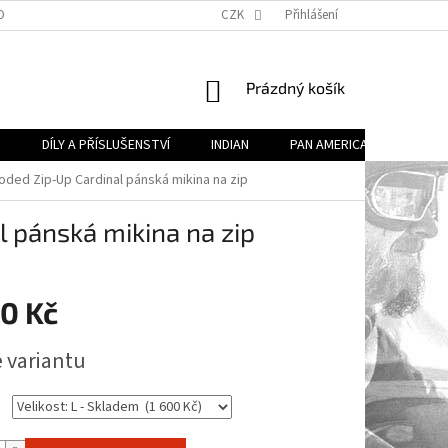
OBECNÉ OBCHODNÍ PODMÍNKY (VOP)
CZK
PODMÍNKY OCHRANY OSOBNÍCH ÚDA
Přihlášení
NÁKUPNÍ
Prázdný košík
KOŠÍK
R
DÍLY A PŘÍSLUŠENSTVÍ
INDIAN
PAN AMERICA
DÍLY 
ded Zip-Up Cardinal pánská mikina na zip
 pánská mikina na zip
00 Kč
e variantu