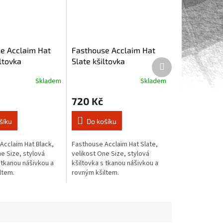
e Acclaim Hat
Fasthouse Acclaim Hat
ltovka
Slate kšiltovka
Další
produkt
Skladem
Skladem
720 Kč
šíku
Do košíku
Acclaim Hat Black,
Fasthouse Acclaim Hat Slate,
e Size, stylová
velikost One Size, stylová
 tkanou nášivkou a
kšiltovka s tkanou nášivkou a
ltem.
rovným kšiltem.