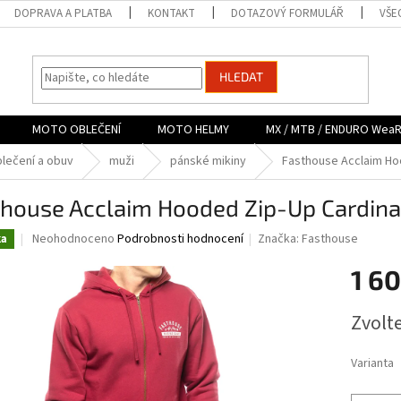
DOPRAVA A PLATBA
KONTAKT
DOTAZOVÝ FORMULÁŘ
VŠE
HLEDAT
MOTO OBLEČENÍ
MOTO HELMY
MX / MTB / ENDURO Wea
lečení a obuv
muži
pánské mikiny
Fasthouse Acclaim Hoo
house Acclaim Hooded Zip-Up Cardinal
Průměrné
Neohodnoceno
Podrobnosti hodnocení
Značka:
Fasthouse
ka
hodnocení
produktu
1 6
je
0,0
Měrná
Zvolt
z
cena:
5
hvězdiček.
Varianta