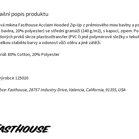
ailní popis produktu
ová mikina Fasthouse Acclaim Hooded Zip-Up z prémiového mixu bavlny a p
 bavlna, 20% polyester) se střední gramáží (240 g/m2), s kapucí, zipem. Po
dových prvků skrze plastisoltransfer (PVC či jiné polymerové složky v teku
elkou stabilitu barvy a odonost vůči otěru a jiné zátěži.
riál: 80% Cotton, 20% Polyester
výrobce 125020
ce: Fasthouse, 28757 Industry Drive, Valencia, California, 91355, USA