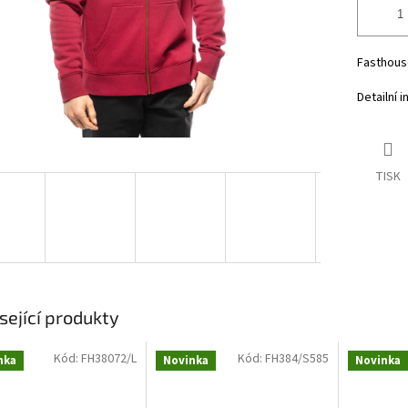
Fasthouse
Detailní 
TISK
sející produkty
Kód:
FH38072/L
Kód:
FH384/S585
nka
Novinka
Novinka