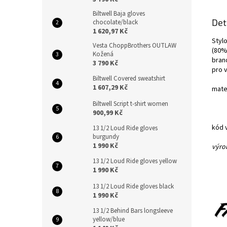
Biltwell Baja gloves
Det
chocolate/black
1 620,97 Kč
Styl
Vesta ChoppBrothers OUTLAW
(80%
Kožená
bran
3 790 Kč
pro v
Biltwell Covered sweatshirt
1 607,29 Kč
mate
Biltwell Script t-shirt women
900,99 Kč
kód 
13 1/2 Loud Ride gloves
burgundy
1 990 Kč
výrob
13 1/2 Loud Ride gloves yellow
1 990 Kč
13 1/2 Loud Ride gloves black
1 990 Kč
13 1/2 Behind Bars longsleeve
yellow/blue