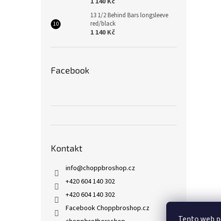
1 140 Kč
13 1/2 Behind Bars longsleeve
red/black
1 140 Kč
Facebook
Kontakt
info
@
choppbroshop.cz
+420 604 140 302
+420 604 140 302
Facebook Choppbroshop.cz
Tento web p