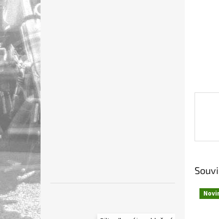
n
e
l
Souvi
Novi