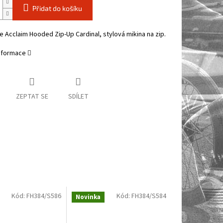
Přidat do košíku
 Acclaim Hooded Zip-Up Cardinal, stylová mikina na zip.
informace
ZEPTAT SE
SDÍLET
Kód:
FH384/S586
Kód:
FH384/S584
Novinka