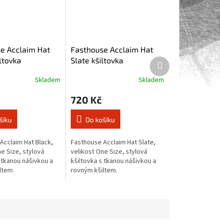
e Acclaim Hat
Fasthouse Acclaim Hat
ltovka
Slate kšiltovka
Další
produkt
Skladem
Skladem
720 Kč
šíku
Do košíku
Acclaim Hat Black,
Fasthouse Acclaim Hat Slate,
e Size, stylová
velikost One Size, stylová
 tkanou nášivkou a
kšiltovka s tkanou nášivkou a
ltem.
rovným kšiltem.