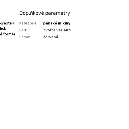
Doplňkové parametry
olyesteru
Kategorie
:
pánské mikiny
tisk
EAN
:
Zvolte variantu
té formě)
Barva
:
červená