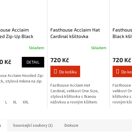
house Acclaim
Fasthouse Acclaim Hat
Fasthous
ed Zip-Up Black
Cardinal kšiltovka
Black kši
á mikina na zip
Skladem
Skladem
720 Kč
720 Kč
0 Kč
DETAIL
Do košíku
Do ko
use Acclaim Hooded Zip-
ck, stylová mikina na zip.
Fasthouse Acclaim Hat
Fasthouse 
Cardinal, velikost One Size,
velikost On
stylová kšiltovka s tkanou
kšiltovka s
L
XL
XXL
nášivkou a rovným kšiltem.
rovným kši
s
Související soubory (1)
Diskuze