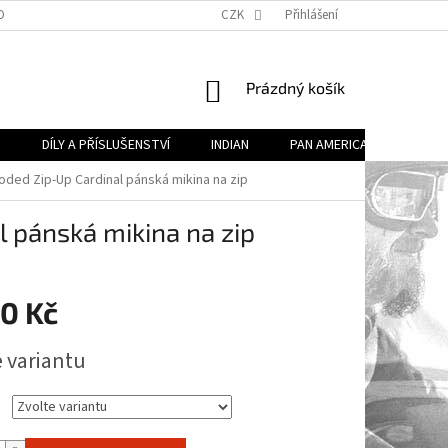
OBECNÉ OBCHODNÍ PODMÍNKY (VOP)
CZK
PODMÍNKY OCHRANY OSOBNÍCH ÚDA
Přihlášení
NÁKUPNÍ
Prázdný košík
KOŠÍK
R
DÍLY A PŘÍSLUŠENSTVÍ
INDIAN
PAN AMERICA
DÍLY 
ded Zip-Up Cardinal pánská mikina na zip
 pánská mikina na zip
00 Kč
e variantu