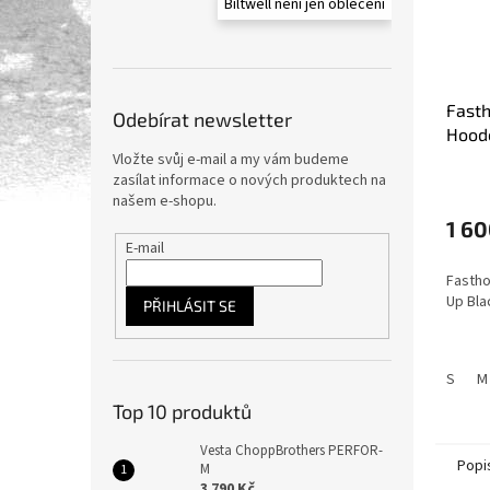
Biltwell není jen oblečení
Fast
Odebírat newsletter
Hood
pánsk
Vložte svůj e-mail a my vám budeme
zasílat informace o nových produktech na
našem e-shopu.
1 60
E-mail
Fastho
Up Bla
PŘIHLÁSIT SE
S
M
Top 10 produktů
Vesta ChoppBrothers PERFOR-
Popi
M
3 790 Kč