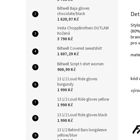
Biltwell Baja gloves
Det
chocolate/black
1 620,97 Kč
Styl
Vesta ChoppBrothers OUTLAW
(80%
Kožená
bran
3 790 Kč
pro v
Biltwell Covered sweatshirt
1 607,29 Kč
mate
Biltwell Script t-shirt women
900,99 Kč
kód 
13 1/2 Loud Ride gloves
burgundy
1 990 Kč
výrob
13 1/2 Loud Ride gloves yellow
1 990 Kč
13 1/2 Loud Ride gloves black
1 990 Kč
13 1/2 Behind Bars longsleeve
yellow/blue