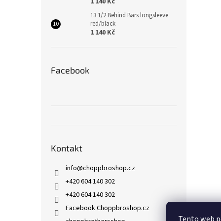
1 140 Kč
13 1/2 Behind Bars longsleeve
red/black
1 140 Kč
Facebook
Kontakt
info
@
choppbroshop.cz
+420 604 140 302
+420 604 140 302
Facebook Choppbroshop.cz
Tento web p