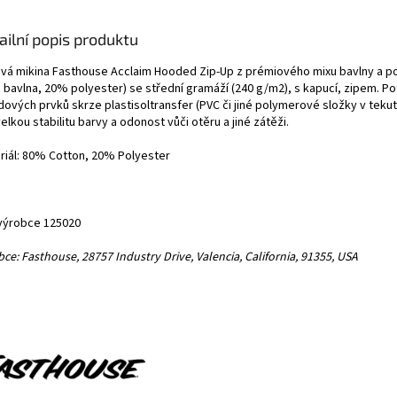
ailní popis produktu
ová mikina Fasthouse Acclaim Hooded Zip-Up z prémiového mixu bavlny a p
 bavlna, 20% polyester) se střední gramáží (240 g/m2), s kapucí, zipem. Po
dových prvků skrze plastisoltransfer (PVC či jiné polymerové složky v teku
elkou stabilitu barvy a odonost vůči otěru a jiné zátěži.
riál: 80% Cotton, 20% Polyester
výrobce 125020
ce: Fasthouse, 28757 Industry Drive, Valencia, California, 91355, USA