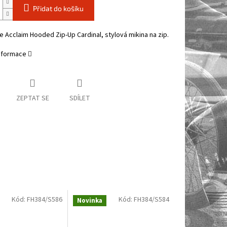
Přidat do košíku
 Acclaim Hooded Zip-Up Cardinal, stylová mikina na zip.
informace
ZEPTAT SE
SDÍLET
Kód:
FH384/S586
Kód:
FH384/S584
Novinka