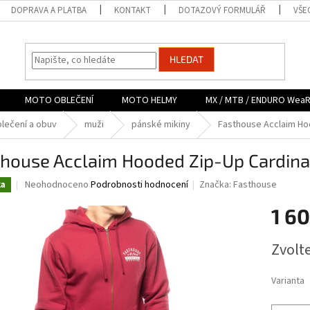
DOPRAVA A PLATBA
KONTAKT
DOTAZOVÝ FORMULÁŘ
VŠE
HLEDAT
MOTO OBLEČENÍ
MOTO HELMY
MX / MTB / ENDURO Wea
lečení a obuv
muži
pánské mikiny
Fasthouse Acclaim Hoo
house Acclaim Hooded Zip-Up Cardinal
Průměrné
Neohodnoceno
Podrobnosti hodnocení
Značka:
Fasthouse
ka
hodnocení
produktu
1 6
je
0,0
Měrná
Zvolt
z
cena:
5
hvězdiček.
Varianta