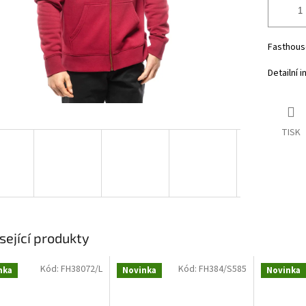
Fasthouse
Detailní 
TISK
sející produkty
Kód:
FH38072/L
Kód:
FH384/S585
nka
Novinka
Novinka