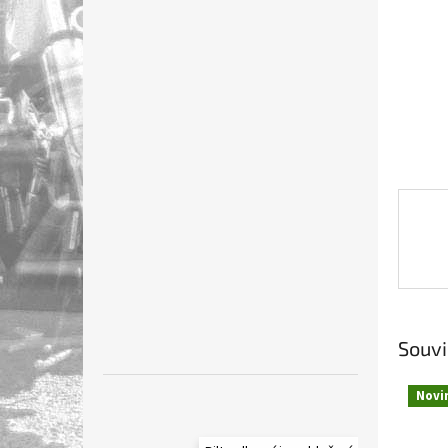
n
e
l
Souvi
Novi