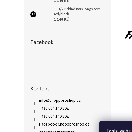
1 140 Kč
13 1/2 Behind Bars longsleeve
red/black
1 140 Kč
Facebook
Kontakt
info
@
choppbroshop.cz
+420 604 140 302
+420 604 140 302
Facebook Choppbroshop.cz
Tento web p