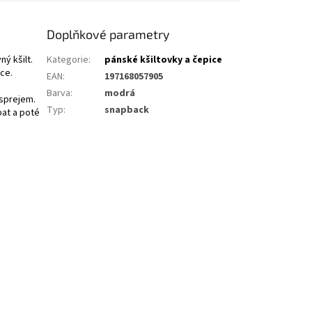
Doplňkové parametry
ý kšilt.
Kategorie
:
pánské kšiltovky a čepice
ice.
EAN
:
197168057905
Barva
:
modrá
 sprejem.
Typ
:
snapback
pat a poté