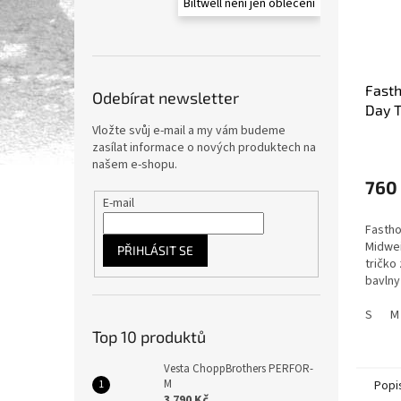
Biltwell není jen oblečení
Fast
Odebírat newsletter
Day T
pánsk
Vložte svůj e-mail a my vám budeme
zasílat informace o nových produktech na
našem e-shopu.
760
E-mail
Fastho
Midwei
PŘIHLÁSIT SE
tričko
bavlny
atleti
S
M
Top 10 produktů
Vesta ChoppBrothers PERFOR-
M
Popi
3 790 Kč