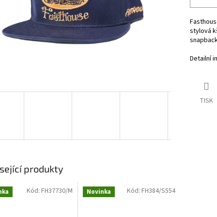
Fasthous
stylová k
snapback
Detailní 
TISK
sející produkty
Kód:
FH37730/M
Kód:
FH384/S554
nka
Novinka