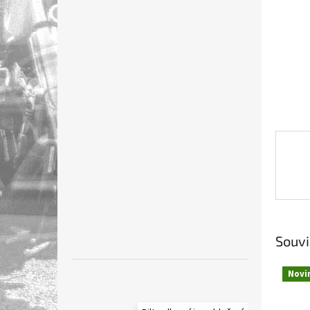
n
e
l
Souvi
Novi