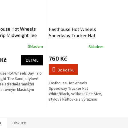
house Hot Wheels
Fasthouse Hot Wheels
rip Midweight Tee
Speedway Trucker Hat
é tričko
kšiltovka
Skladem
Skladem
760 Kč
 Kč
DETAIL
Do košíku
use Hot Wheels Day Trip
ght Tee Sand, stylové
Fasthouse Hot Wheels
 ze středněgramážní
Speedway Trucker Hat
 s rovným klasickým
White/Black, velikost One Size,
ckým střihem.
stylová kšiltovka s výraznou
grafikou aplikovanou
sítotiskem, rovným kšiltem,
síťkou a páskem snapback.
s
Diskuze