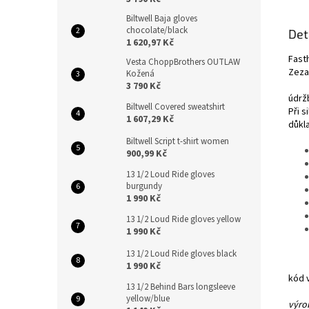
Biltwell Baja gloves
chocolate/black
Det
1 620,97 Kč
Fast
Vesta ChoppBrothers OUTLAW
Zeza
Kožená
3 790 Kč
údrž
Biltwell Covered sweatshirt
Při 
1 607,29 Kč
důkl
Biltwell Script t-shirt women
900,99 Kč
13 1/2 Loud Ride gloves
burgundy
1 990 Kč
13 1/2 Loud Ride gloves yellow
1 990 Kč
13 1/2 Loud Ride gloves black
1 990 Kč
kód 
13 1/2 Behind Bars longsleeve
yellow/blue
výrob