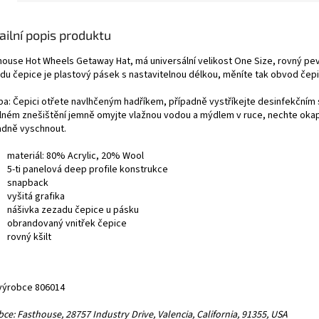
ailní popis produktu
house Hot Wheels Getaway Hat, má universální velikost One Size, rovný pevn
du čepice je plastový pásek s nastavitelnou délkou, měníte tak obvod čep
ba: Čepici otřete navlhčeným hadříkem, případně vystříkejte desinfekčním
silném znešištění jemně omyjte vlažnou vodou a mýdlem v ruce, nechte oka
adně vyschnout.
materiál: 80% Acrylic, 20% Wool
5-ti panelová deep profile konstrukce
snapback
vyšitá grafika
nášivka zezadu čepice u pásku
obrandovaný vnitřek čepice
rovný kšilt
výrobce 806014
ce: Fasthouse, 28757 Industry Drive, Valencia, California, 91355, USA