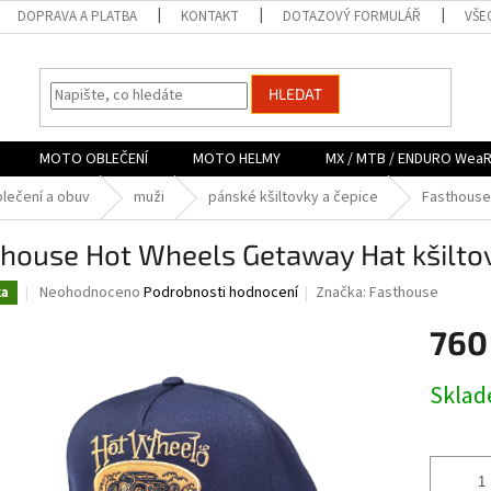
DOPRAVA A PLATBA
KONTAKT
DOTAZOVÝ FORMULÁŘ
VŠE
HLEDAT
MOTO OBLEČENÍ
MOTO HELMY
MX / MTB / ENDURO Wea
lečení a obuv
muži
pánské kšiltovky a čepice
Fasthouse
thouse Hot Wheels Getaway Hat kšilto
Průměrné
Neohodnoceno
Podrobnosti hodnocení
Značka:
Fasthouse
ka
hodnocení
produktu
760
je
0,0
Měrná
Skla
z
cena:
5
hvězdiček.