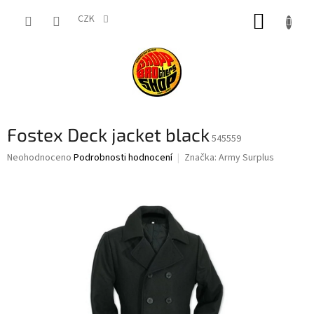
Přejít
NÁKUP
na
CZK
obsah
KOŠÍK
Fostex Deck jacket black
545559
Průměrné
Neohodnoceno
Podrobnosti hodnocení
Značka:
Army Surplus
hodnocení
produktu
je
0,0
z
5
hvězdiček.