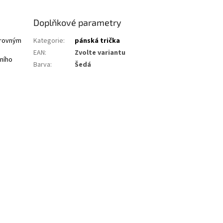
Doplňkové parametry
 rovným
Kategorie
:
pánská trička
EAN
:
Zvolte variantu
lního
Barva
:
Šedá