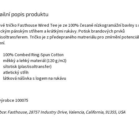
ailní popis produktu
ové tričko Fasthouse Wired Tee je ze 100% česané nízkogramážní bavlny s
tickým pánským střihem a krátkými rukávy. Potisk brandových prvků
tisoltransferem. Tričko je z předepraného matreriálu pro zmírnění potenciá
ní.
100% Combed Ring-Spun Cotton
měkký a lehký materiál (120 g/m2)
sítotisk (plastisoltransfer)
atletický střih
látková nášivka s logem na rukávu
výrobce 100075
ce: Fasthouse, 28757 Industry Drive, Valencia, California, 91355, USA