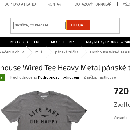
DOPRAVA A PLATBA
KONTAKT
DOTAZOVÝ FORMULÁŘ
VŠE
HLEDAT
MOTO OBLEČENÍ
MOTO HELMY
MX / MTB / ENDURO Wea
lečení a obuv
muži
pánská trička
Fasthouse Wired Tee H
house Wired Tee Heavy Metal pánské t
Průměrné
Neohodnoceno
Podrobnosti hodnocení
Značka:
Fasthouse
ka
hodnocení
produktu
720
je
0,0
Měrná
Zvolt
z
cena:
5
hvězdiček.
Varianta