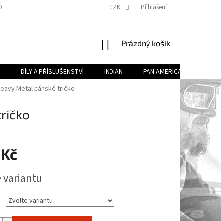
OBECNÉ OBCHODNÍ PODMÍNKY (VOP)
CZK
PODMÍNKY OCHRANY OSOBNÍCH ÚDA
Přihlášení
NÁKUPNÍ
Prázdný košík
KOŠÍK
R
DÍLY A PŘÍSLUŠENSTVÍ
INDIAN
PAN AMERICA
DÍLY 
eavy Metal pánské tričko
ričko
 Kč
e variantu