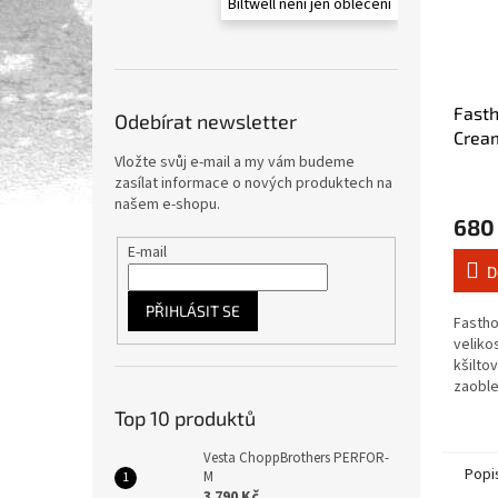
Biltwell není jen oblečení
Fast
Odebírat newsletter
Cream
Vložte svůj e-mail a my vám budeme
zasílat informace o nových produktech na
našem e-shopu.
680
E-mail
D
PŘIHLÁSIT SE
Fastho
veliko
kšilto
zaoble
Top 10 produktů
Vesta ChoppBrothers PERFOR-
Popi
M
3 790 Kč