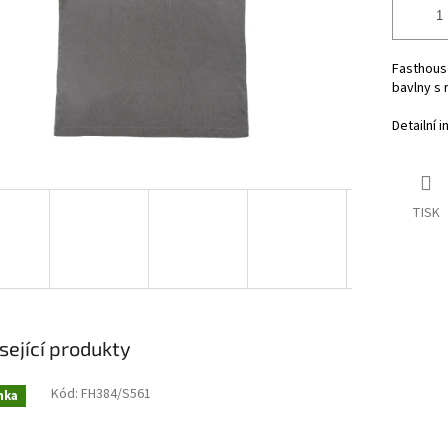
Fasthouse
bavlny s 
Detailní 
TISK
sející produkty
Kód:
FH384/S561
nka