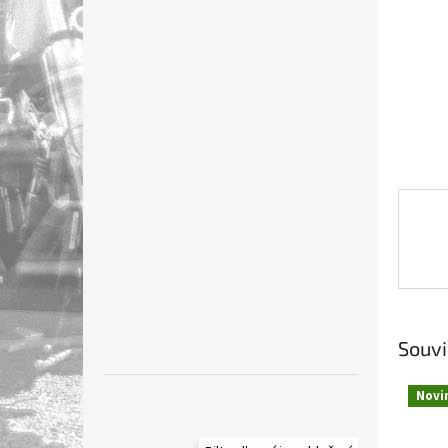
n
e
l
Souvi
Novi