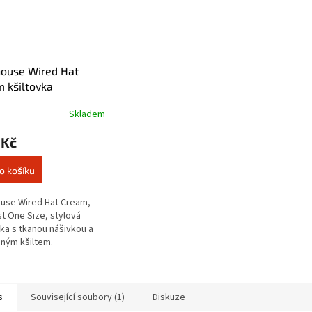
house Wired Hat
 kšiltovka
Skladem
 Kč
o košíku
use Wired Hat Cream,
st One Size, stylová
vka s tkanou nášivkou a
ným kšiltem.
s
Související soubory (1)
Diskuze