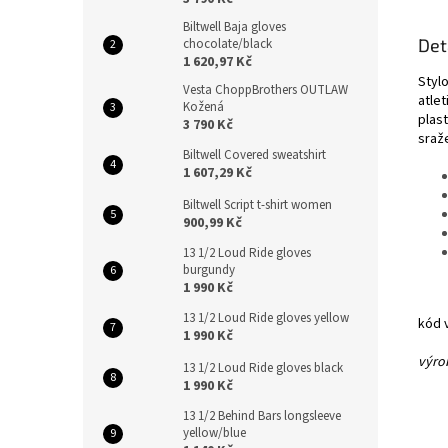
Biltwell Baja gloves
Det
chocolate/black
1 620,97 Kč
Styl
Vesta ChoppBrothers OUTLAW
atle
Kožená
plas
3 790 Kč
sraže
Biltwell Covered sweatshirt
1 607,29 Kč
Biltwell Script t-shirt women
900,99 Kč
13 1/2 Loud Ride gloves
burgundy
1 990 Kč
13 1/2 Loud Ride gloves yellow
kód 
1 990 Kč
výrob
13 1/2 Loud Ride gloves black
1 990 Kč
13 1/2 Behind Bars longsleeve
yellow/blue