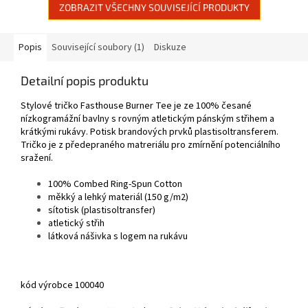
ZOBRAZIT VŠECHNY SOUVISEJÍCÍ PRODUKTY
Popis
Související soubory (1)
Diskuze
Detailní popis produktu
Stylové tričko Fasthouse Burner Tee je ze 100% česané
nízkogramážní bavlny s rovným atletickým pánským střihem a
krátkými rukávy. Potisk brandových prvků plastisoltransferem.
Tričko je z předepraného matreriálu pro zmírnění potenciálního
sražení.
100% Combed Ring-Spun Cotton
měkký a lehký materiál (150 g/m2)
sítotisk (plastisoltransfer)
atletický střih
látková nášivka s logem na rukávu
kód výrobce 100040