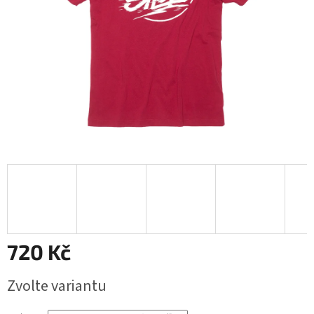
720 Kč
Měrná
Zvolte variantu
cena: