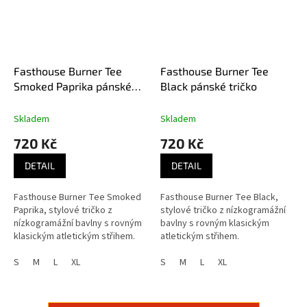
Fasthouse Burner Tee
Fasthouse Burner Tee
Smoked Paprika pánské
Black pánské tričko
tričko
Skladem
Skladem
720 Kč
720 Kč
DETAIL
DETAIL
Fasthouse Burner Tee Smoked
Fasthouse Burner Tee Black,
Paprika, stylové tričko z
stylové tričko z nízkogramážní
nízkogramážní bavlny s rovným
bavlny s rovným klasickým
klasickým atletickým střihem.
atletickým střihem.
S
M
L
XL
S
M
L
XL