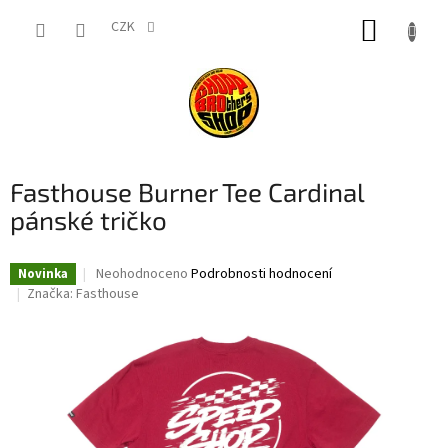
Přejít
NÁKUP
na
CZK
obsah
KOŠÍK
Fasthouse Burner Tee Cardinal
pánské tričko
Průměrné
Neohodnoceno
Podrobnosti hodnocení
Novinka
hodnocení
Značka:
Fasthouse
produktu
je
0,0
z
5
hvězdiček.