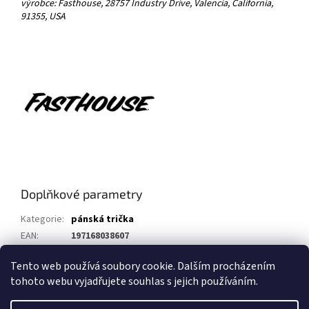
výrobce: Fasthouse, 28757 Industry Drive, Valencia, California,
91355, USA
Doplňkové parametry
Kategorie
:
pánská trička
EAN
:
197168038607
Barva
:
červená
Tento web používá soubory cookie. Dalším procházením
tohoto webu vyjadřujete souhlas s jejich používáním.
Z
á