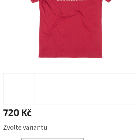
720 Kč
Měrná
Zvolte variantu
cena: