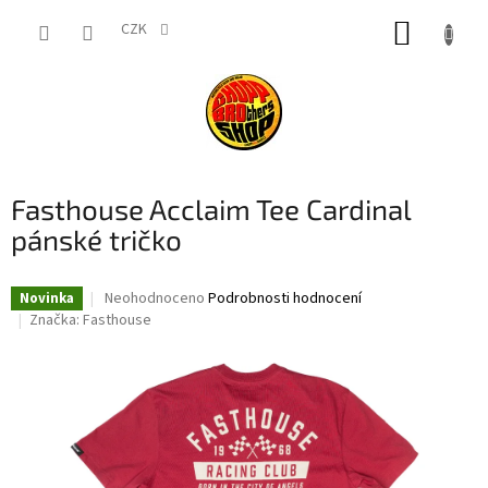
Přejít
NÁKUP
na
CZK
obsah
KOŠÍK
Fasthouse Acclaim Tee Cardinal
pánské tričko
Průměrné
Neohodnoceno
Podrobnosti hodnocení
Novinka
hodnocení
Značka:
Fasthouse
produktu
je
0,0
z
5
hvězdiček.