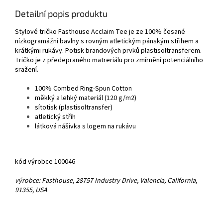
Detailní popis produktu
Stylové tričko Fasthouse Acclaim Tee je ze 100% česané
nízkogramážní bavlny s rovným atletickým pánským střihem a
krátkými rukávy. Potisk brandových prvků plastisoltransferem.
Tričko je z předepraného matreriálu pro zmírnění potenciálního
sražení.
100% Combed Ring-Spun Cotton
měkký a lehký materiál (120 g/m2)
sítotisk (plastisoltransfer)
atletický střih
látková nášivka s logem na rukávu
kód výrobce 100046
výrobce: Fasthouse, 28757 Industry Drive, Valencia, California,
91355, USA