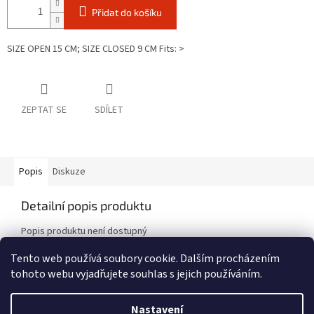
Přidat do košíku
SIZE OPEN 15 CM; SIZE CLOSED 9 CM Fits: >
ZEPTAT SE
SDÍLET
Popis
Diskuze
Detailní popis produktu
Popis produktu není dostupný
Tento web používá soubory cookie. Dalším procházením
tohoto webu vyjadřujete souhlas s jejich používáním.
Z
á
Nastavení
Vytvořil Shoptet