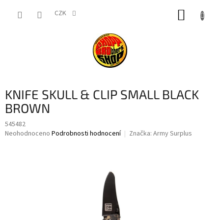
Přejít
NÁKUP
na
CZK
obsah
KOŠÍK
KNIFE SKULL & CLIP SMALL BLACK
BROWN
545482
Průměrné
Neohodnoceno
Podrobnosti hodnocení
Značka:
Army Surplus
hodnocení
produktu
je
0,0
z
5
hvězdiček.