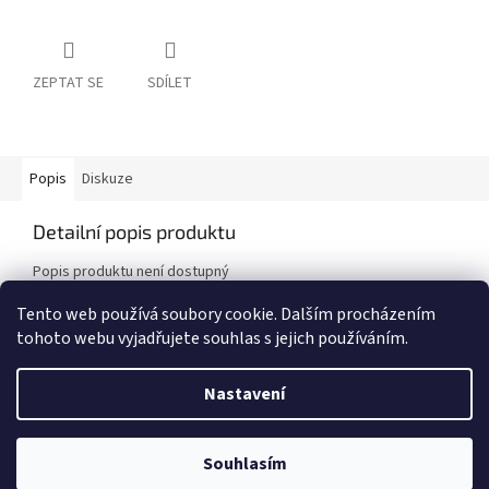
ZEPTAT SE
SDÍLET
Popis
Diskuze
Detailní popis produktu
Popis produktu není dostupný
Tento web používá soubory cookie. Dalším procházením
tohoto webu vyjadřujete souhlas s jejich používáním.
Z
á
Nastavení
Vytvořil Shoptet
p
a
t
UPOZORNĚNÍ! E-shop byl POZASTAVEN! Děkujeme za pochopení, Team
Souhlasím
Copyright 2026
Choppbroshop.cz
. Všechna práva vyhrazena.
í
CHBS