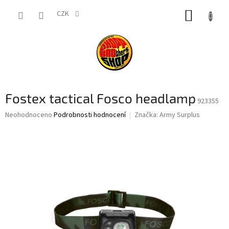
Přejít
NÁKUP
na
CZK
obsah
KOŠÍK
Fostex tactical Fosco headlamp
923355
Průměrné
Neohodnoceno
Podrobnosti hodnocení
Značka:
Army Surplus
hodnocení
produktu
je
0,0
z
5
hvězdiček.