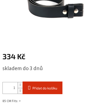
334 Kč
Měrná
skladem do 3 dnů
cena:
Přidat do košíku
85 CM Fits: >