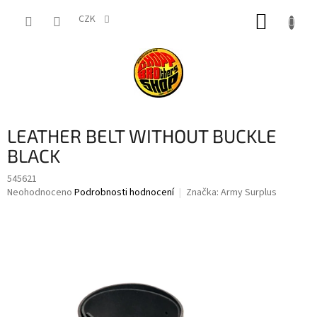
Přejít
NÁKUP
na
CZK
obsah
KOŠÍK
LEATHER BELT WITHOUT BUCKLE
BLACK
545621
Průměrné
Neohodnoceno
Podrobnosti hodnocení
Značka:
Army Surplus
hodnocení
produktu
je
0,0
z
5
hvězdiček.