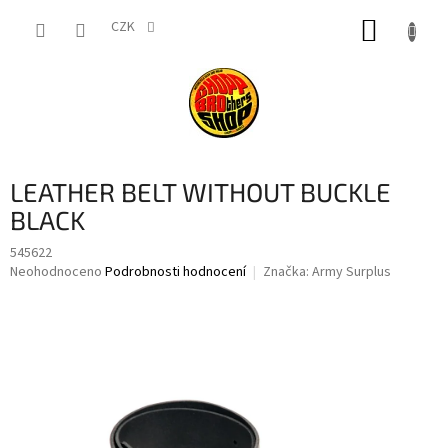
Přejít
NÁKUP
na
CZK
obsah
KOŠÍK
LEATHER BELT WITHOUT BUCKLE
BLACK
545622
Průměrné
Neohodnoceno
Podrobnosti hodnocení
Značka:
Army Surplus
hodnocení
produktu
je
0,0
z
5
hvězdiček.