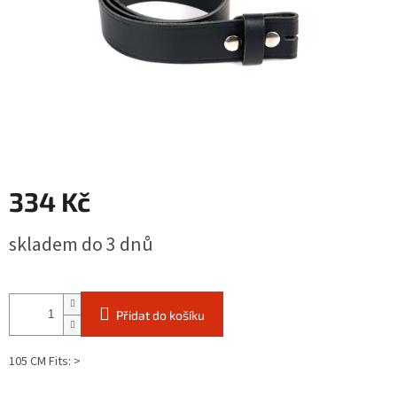
334 Kč
Měrná
skladem do 3 dnů
cena:
Přidat do košíku
105 CM Fits: >