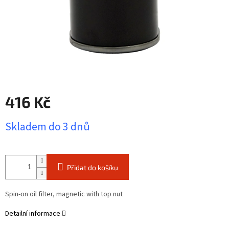
416 Kč
Měrná
Skladem do 3 dnů
cena:
Přidat do košíku
Spin-on oil filter, magnetic with top nut
Detailní informace