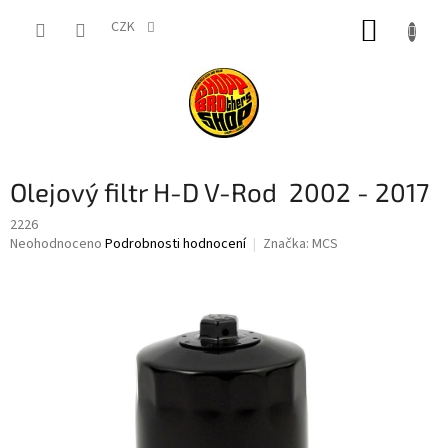
Přejít
NÁKUP
na
CZK
obsah
KOŠÍK
Olejový filtr H-D V-Rod 2002 - 2017
2226
Průměrné
Neohodnoceno
Podrobnosti hodnocení
Značka:
MCS
hodnocení
produktu
je
0,0
z
5
hvězdiček.