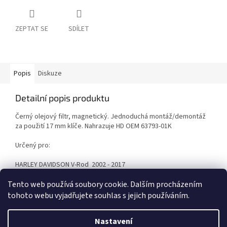
ZEPTAT SE
SDÍLET
Popis
Diskuze
Detailní popis produktu
Černý olejový filtr, magnetický. Jednoduchá montáž/demontáž
za použití 17 mm klíče. Nahrazuje HD OEM 63793-01K
Určený pro:
HARLEY DAVIDSON V-Rod 2002 - 2017
Tento web používá soubory cookie. Dalším procházením
tohoto webu vyjadřujete souhlas s jejich používáním.
Z
á
Nastavení
Vytvořil Shoptet
p