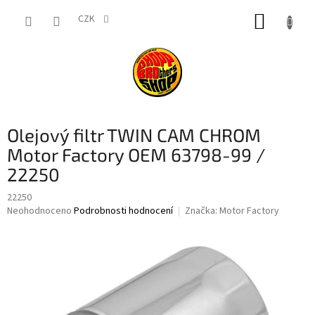
Přejít
NÁKUP
na
CZK
obsah
KOŠÍK
Olejový filtr TWIN CAM CHROM
Motor Factory OEM 63798-99 /
22250
22250
Průměrné
Neohodnoceno
Podrobnosti hodnocení
Značka:
Motor Factory
hodnocení
produktu
je
0,0
z
5
hvězdiček.