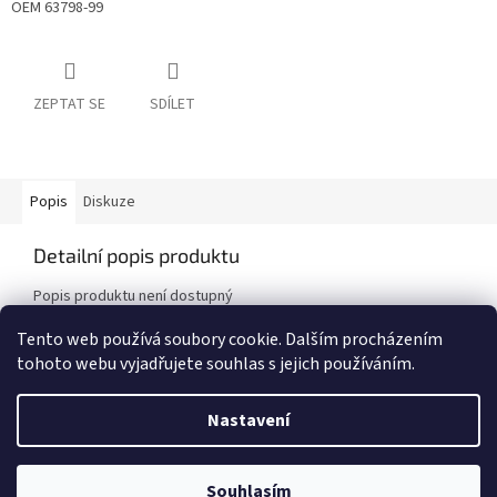
OEM 63798-99
ZEPTAT SE
SDÍLET
Popis
Diskuze
Detailní popis produktu
Popis produktu není dostupný
Tento web používá soubory cookie. Dalším procházením
tohoto webu vyjadřujete souhlas s jejich používáním.
Z
á
Nastavení
Vytvořil Shoptet
p
a
t
UPOZORNĚNÍ! E-shop byl POZASTAVEN! Děkujeme za pochopení, Team
Souhlasím
Copyright 2026
Choppbroshop.cz
. Všechna práva vyhrazena.