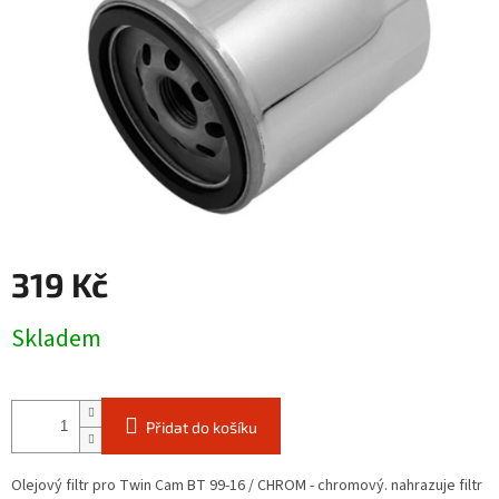
319 Kč
Měrná
Skladem
cena:
Přidat do košíku
Olejový filtr pro Twin Cam BT 99-16 / CHROM - chromový. nahrazuje filtr