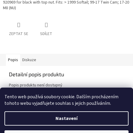
920969 for black with top nut. Fits: > 1999 Softail; 99-17 Twin Cam; 17-20
M8 (NU)
ZEPTAT SE
SDÍLET
Popis
Diskuze
Detailní popis produktu
Popis produktu není dostupný
Tento web používá soubory cookie. Dalším procházením
tohoto webu vyjadřujete souhlas s jejich používáním.
Z
á
Nastavení
Vytvořil Shoptet
p
a