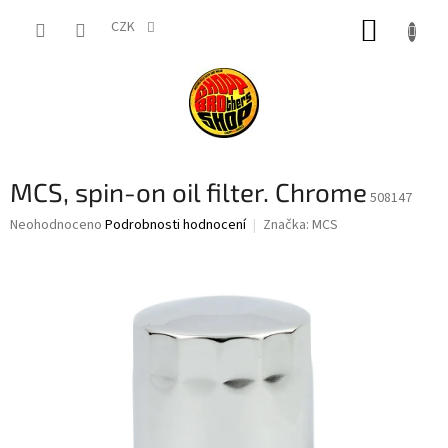
Přejít
NÁKUP
na
CZK
obsah
KOŠÍK
MCS, spin-on oil filter. Chrome
508147
Průměrné
Neohodnoceno
Podrobnosti hodnocení
Značka:
MCS
hodnocení
produktu
je
0,0
z
5
hvězdiček.