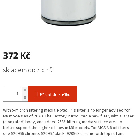
372 Kč
Měrná
skladem do 3 dnů
cena:
Přidat do košíku
With 5-micron filtering media. Note: This filter is no longer advised for
M8 models as of 2020. The Factory introduced a new filter, with a larger
(elongated) body, and added 25% filtering media surface area to
better support the higher oil flow in M8 models. For MCS M8 oil filters
see 920966 chrome, 920967 black, 920968 chrome with top nut and